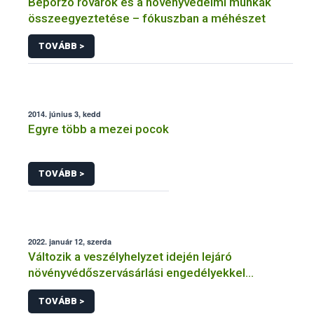
Beporzó rovarok és a növényvédelmi munkák
összeegyeztetése – fókuszban a méhészet
TOVÁBB >
2014. június 3, kedd
Egyre több a mezei pocok
TOVÁBB >
2022. január 12, szerda
Változik a veszélyhelyzet idején lejáró
növényvédőszervásárlási engedélyekkel
kapcsolatos szabályozás
TOVÁBB >