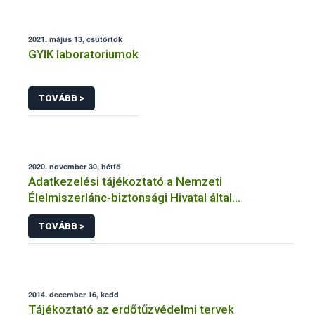
2021. május 13, csütörtök
GYIK laboratoriumok
TOVÁBB >
2020. november 30, hétfő
Adatkezelési tájékoztató a Nemzeti
Élelmiszerlánc-biztonsági Hivatal által
üzemeltetett élelmiszerlánc-felügyeleti
TOVÁBB >
információs rendszerhez (FELIR) kapcsolódó
adatkezeléséhez
2014. december 16, kedd
Tájékoztató az erdőtűzvédelmi tervek