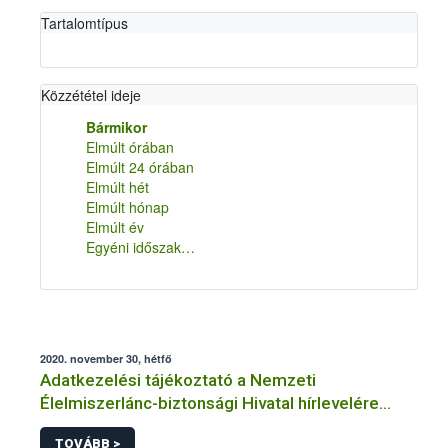
Tartalomtípus
Közzététel ideje
Bármikor
Elmúlt órában
Elmúlt 24 órában
Elmúlt hét
Elmúlt hónap
Elmúlt év
Egyéni időszak…
2020. november 30, hétfő
Adatkezelési tájékoztató a Nemzeti
Élelmiszerlánc-biztonsági Hivatal hírlevelére
történő regisztrációhoz kapcsolódó
TOVÁBB >