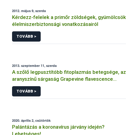
2012. május 9, szerda
Kérdezz-felelek a primőr zöldségek, gyümölcsök
élelmiszerbiztonsági vonatkozásairól
TOVÁBB >
2013. szeptember 11, szerda
A szőlő legpusztítóbb fitoplazmás betegsége, az
aranyszínű sárgaság Grapevine flavescence
dorée (FD)
TOVÁBB >
2020. április 2, csütörtök
Palántázás a koronavírus járvány idején?
Lehetséges!