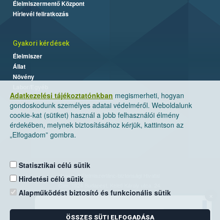
Élelmiszermentő Központ
Hírlevél feliratkozás
Gyakori kérdések
Élelmiszer
Állat
Növény
Labor/Egyéb
Adatkezelési tájékoztatónkban
megismerheti, hogyan
gondoskodunk személyes adatai védelméről. Weboldalunk
cookie-kat (sütiket) használ a jobb felhasználói élmény
érdekében, melynek biztosításához kérjük, kattintson az
„Elfogadom” gombra.
Statisztikai célú sütik
Nemzeti Élelmiszerlánc-biztonsági Hivatal
Hirdetési célú sütik
Cím: 1024 Budapest, Keleti Károly utca. 24.
Alapműködést biztosító és funkcionális sütik
×
Levelezési cím: 1525 Budapest. Pf. 30.
ÖSSZES SÜTI ELFOGADÁSA