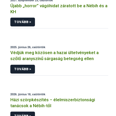
2021. szeptember 23, csütörtök
Újabb „horror” vágóhidat záratott be a Nébih és a
KH
TOVÁBB >
2025. június 26, csütörtök
Védjük meg közösen a hazai ültetvényeket a
szőlő aranyszínű sárgaság betegség ellen
TOVÁBB >
2026. június 18, csütörtök
Házi szörpkészítés – élelmiszerbiztonsági
tanácsok a Nébih-től
TOVÁBB >