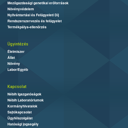
Mezőgazdasági genetikai erőforrások
Növényvédelem
Nyilvántartási és Felügyeleti Díj
Rendszerszervezés és felügyelet
Termékpálya-ellenőrzés
Ügyintézés
Élelmiszer
Állat
Növény
Labor/Egyéb
Kapcsolat
Nébih Igazgatóságok
Nébih Laboratóriumok
Kormányhivatalok
Sajtókapcsolat
Ügyfélszolgálat
Hatósági jogsegély