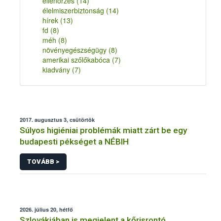
ellenőrzés
(14)
élelmiszerbiztonság
(14)
hírek
(13)
fd
(8)
méh
(8)
növényegészségügy
(8)
amerikai szőlőkabóca
(7)
kiadvány
(7)
2017. augusztus 3, csütörtök
Súlyos higiéniai problémák miatt zárt be egy
budapesti pékséget a NÉBIH
TOVÁBB >
2026. július 20, hétfő
Szlovákiában is megjelent a kőrisrontó