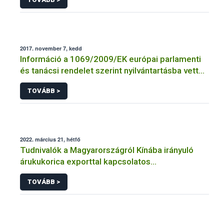
2017. november 7, kedd
Információ a 1069/2009/EK európai parlamenti
és tanácsi rendelet szerint nyilvántartásba vett
vagy engedélyezett üzemek jegyzékéhez
TOVÁBB >
2022. március 21, hétfő
Tudnivalók a Magyarországról Kínába irányuló
árukukorica exporttal kapcsolatos
kötelezettségekről
TOVÁBB >