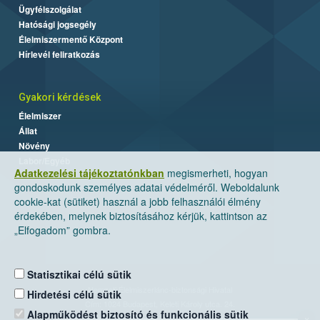
Ügyfélszolgálat
Hatósági jogsegély
Élelmiszermentő Központ
Hírlevél feliratkozás
Gyakori kérdések
Élelmiszer
Állat
Növény
Labor/Egyéb
Adatkezelési tájékoztatónkban
megismerheti, hogyan
gondoskodunk személyes adatai védelméről. Weboldalunk
cookie-kat (sütiket) használ a jobb felhasználói élmény
érdekében, melynek biztosításához kérjük, kattintson az
„Elfogadom” gombra.
Statisztikai célú sütik
Nemzeti Élelmiszerlánc-biztonsági Hivatal
Hirdetési célú sütik
Cím: 1024 Budapest, Keleti Károly utca. 24.
Alapműködést biztosító és funkcionális sütik
×
Levelezési cím: 1525 Budapest. Pf. 30.