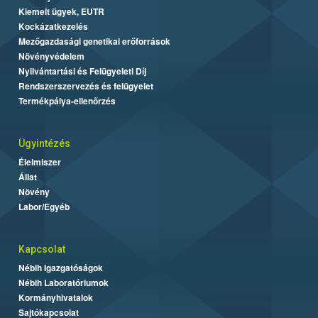
Kiemelt ügyek, EUTR
Kockázatkezelés
Mezőgazdasági genetikai erőforrások
Növényvédelem
Nyilvántartási és Felügyeleti Díj
Rendszerszervezés és felügyelet
Termékpálya-ellenőrzés
Ügyintézés
Élelmiszer
Állat
Növény
Labor/Egyéb
Kapcsolat
Nébih Igazgatóságok
Nébih Laboratóriumok
Kormányhivatalok
Sajtókapcsolat