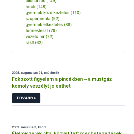
ellenőrzés
(149)
hírek
(148)
gyermek közétkeztetés
(110)
szupermenta
(92)
gyermek étkeztetés
(88)
termékteszt
(79)
vezető hír
(72)
rasff
(62)
2025. augusztus 21, csütörtök
Fokozott figyelem a pincékben ‒ a mustgáz
komoly veszélyt jelenthet
TOVÁBB >
2009. március 3, kedd
Élelmiszerek által közvetített megbetegedések