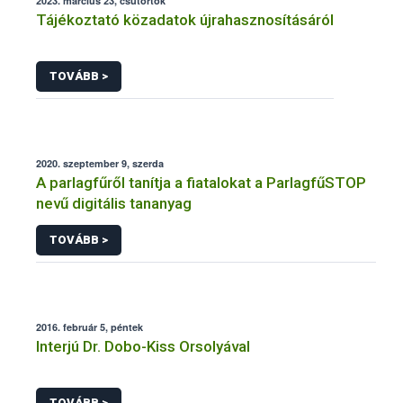
2023. március 23, csütörtök
Tájékoztató közadatok újrahasznosításáról
TOVÁBB >
2020. szeptember 9, szerda
A parlagfűről tanítja a fiatalokat a ParlagfűSTOP
nevű digitális tananyag
TOVÁBB >
2016. február 5, péntek
Interjú Dr. Dobo-Kiss Orsolyával
TOVÁBB >