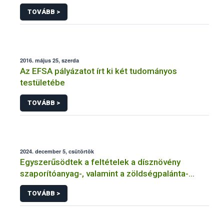
felhasználásakor a jelölési szabályoktól való
TOVÁBB >
eltérés
2016. május 25, szerda
Az EFSA pályázatot írt ki két tudományos
testületébe
TOVÁBB >
2024. december 5, csütörtök
Egyszerűsödtek a feltételek a dísznövény
szaporítóanyag-, valamint a zöldségpalánta-
előállítók és -forgalmazók tevékenységének
TOVÁBB >
bejelentése és engedélyezése kapcsán