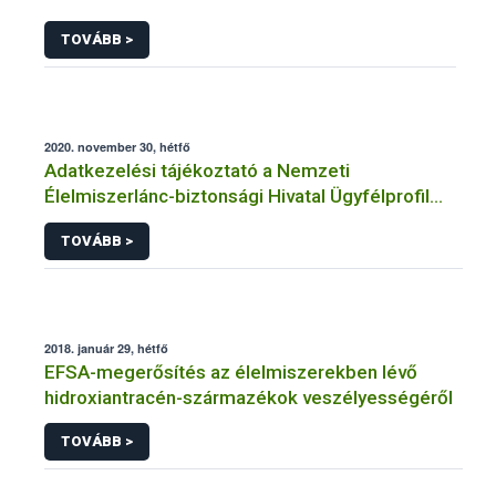
TOVÁBB >
2020. november 30, hétfő
Adatkezelési tájékoztató a Nemzeti
Élelmiszerlánc-biztonsági Hivatal Ügyfélprofil
Rendszerben állategészségügy témakörben
TOVÁBB >
közhatalmi eljárásaihoz kapcsolódó
adatkezeléséhez
2018. január 29, hétfő
EFSA-megerősítés az élelmiszerekben lévő
hidroxiantracén-származékok veszélyességéről
TOVÁBB >