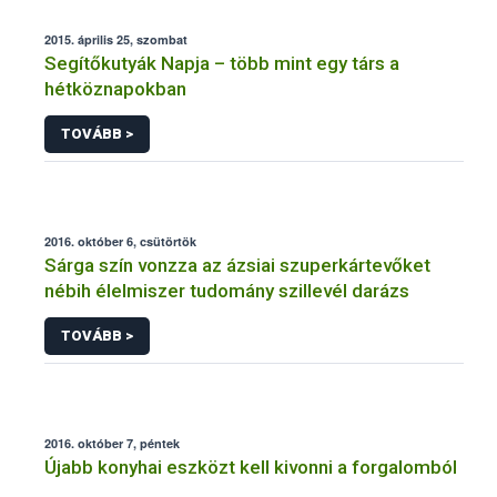
2015. április 25, szombat
Segítőkutyák Napja – több mint egy társ a
hétköznapokban
TOVÁBB >
2016. október 6, csütörtök
Sárga szín vonzza az ázsiai szuperkártevőket
nébih élelmiszer tudomány szillevél darázs
TOVÁBB >
2016. október 7, péntek
Újabb konyhai eszközt kell kivonni a forgalomból