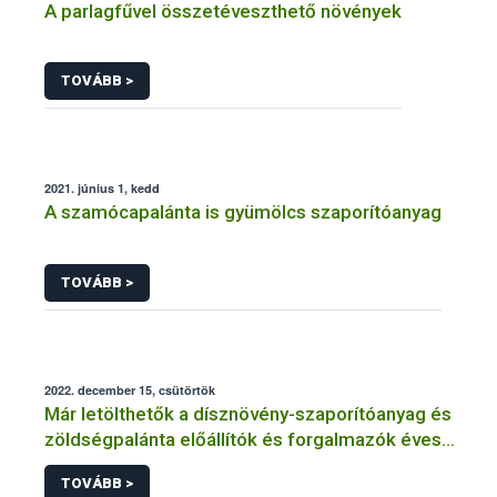
A parlagfűvel összetéveszthető növények
TOVÁBB >
2021. június 1, kedd
A szamócapalánta is gyümölcs szaporítóanyag
TOVÁBB >
2022. december 15, csütörtök
Már letölthetők a dísznövény-szaporítóanyag és
zöldségpalánta előállítók és forgalmazók éves
bejelentőlapjai
TOVÁBB >