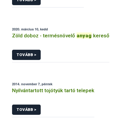
2020. március 10, kedd
Zöld doboz - termésnövelő
anyag
kereső
TOVÁBB >
2014. november 7, péntek
Nyilvántartott tojótyúk tartó telepek
TOVÁBB >