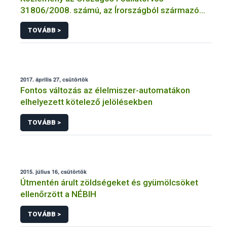
31806/2008. számú, az Írországból származó
sertéshúsra és abból készült termékekre
TOVÁBB >
vonatkozó határozatáról
2017. április 27, csütörtök
Fontos változás az élelmiszer-automatákon
elhelyezett kötelező jelölésekben
TOVÁBB >
2015. július 16, csütörtök
Útmentén árult zöldségeket és gyümölcsöket
ellenőrzött a NÉBIH
TOVÁBB >