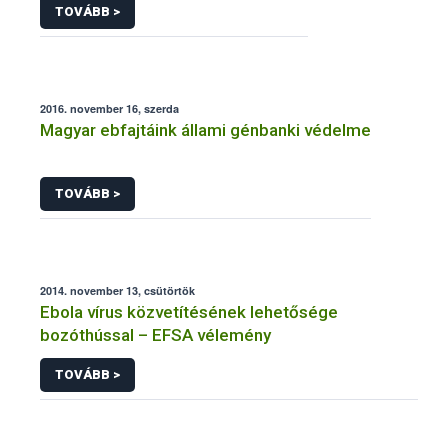
TOVÁBB >
2016. november 16, szerda
Magyar ebfajtáink állami génbanki védelme
TOVÁBB >
2014. november 13, csütörtök
Ebola vírus közvetítésének lehetősége
bozóthússal – EFSA vélemény
TOVÁBB >