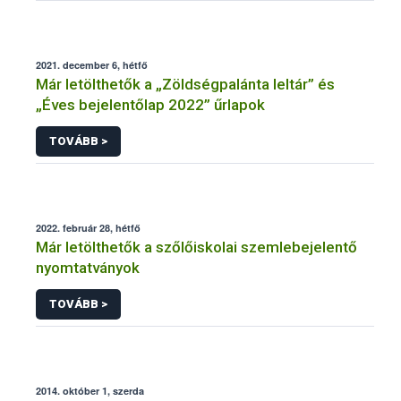
2021. december 6, hétfő
Már letölthetők a „Zöldségpalánta leltár” és
„Éves bejelentőlap 2022” űrlapok
TOVÁBB >
2022. február 28, hétfő
Már letölthetők a szőlőiskolai szemlebejelentő
nyomtatványok
TOVÁBB >
2014. október 1, szerda