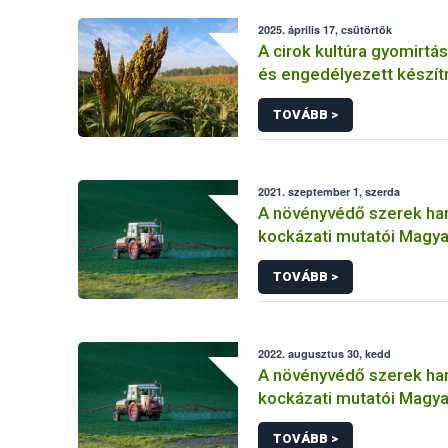
2025. április 17, csütörtök
A cirok kultúra gyomirtás
és engedélyezett készí
TOVÁBB >
2021. szeptember 1, szerda
A növényvédő szerek ha
kockázati mutatói Magy
(2011-2019)
TOVÁBB >
2022. augusztus 30, kedd
A növényvédő szerek ha
kockázati mutatói Magy
(2011-2020) Másolat 1
TOVÁBB >