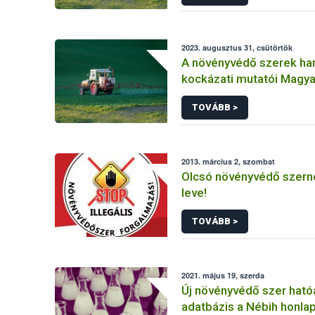
2023. augusztus 31, csütörtök
A növényvédő szerek ha
kockázati mutatói Magy
(2011-2020)
TOVÁBB >
2013. március 2, szombat
Olcsó növényvédő szerne
leve!
TOVÁBB >
2021. május 19, szerda
Új növényvédő szer hat
adatbázis a Nébih honla