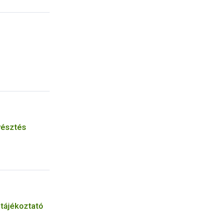
yésztés
 tájékoztató