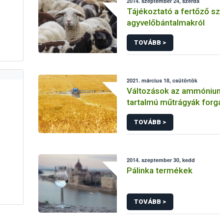
2014. szeptember 24, szerda
Tájékoztató a fertőző s
agyvelőbántalmakról
TOVÁBB >
2021. március 18, csütörtök
Változások az ammónium
tartalmú műtrágyák for
TOVÁBB >
2014. szeptember 30, kedd
Pálinka termékek
TOVÁBB >