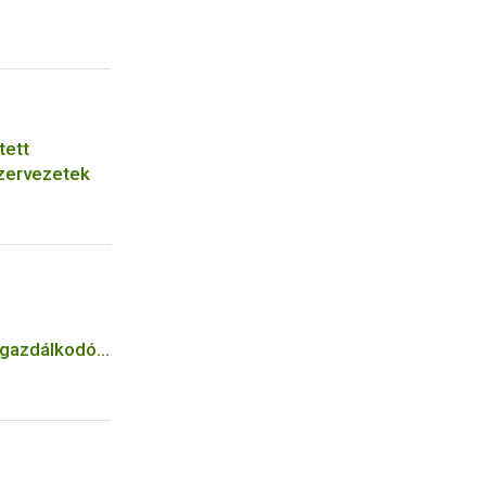
tett
zervezetek
n gazdálkodók