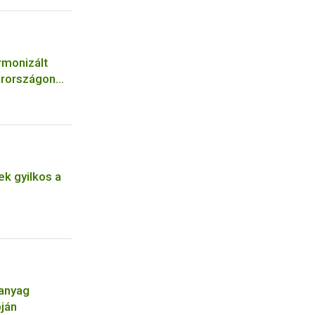
rmonizált
arországon
k gyilkos a
óanyag
pján