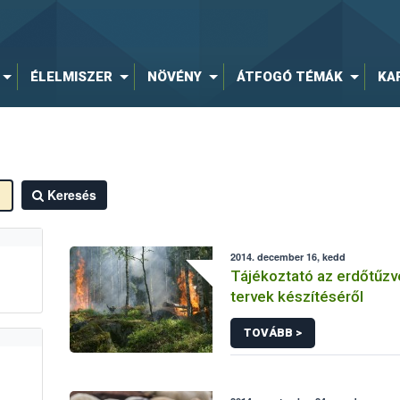
ÉLELMISZER
NÖVÉNY
ÁTFOGÓ TÉMÁK
KA
Keresés
2014. december 16, kedd
Tájékoztató az erdőtűz
tervek készítéséről
TOVÁBB >