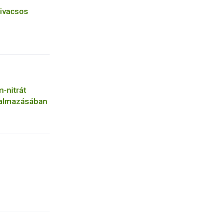
zivacsos
-nitrát
galmazásában