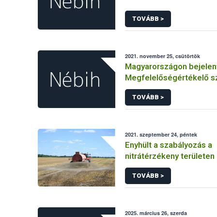
TOVÁBB >
2021. november 25, csütörtök
Magyarországon bejelen
Megfelelőségértékelő s
TOVÁBB >
2021. szeptember 24, péntek
Enyhült a szabályozás a
nitrátérzékeny területe
esetében
TOVÁBB >
2025. március 26, szerda