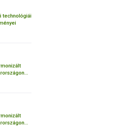
i technológiái
tményei
rmonizált
arországon
rmonizált
arországon