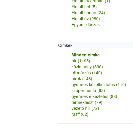
Elmúlt 24 órában
(1)
Elmúlt hét
(5)
Elmúlt hónap
(24)
Elmúlt év
(280)
Egyéni időszak…
Címkék
Minden címke
hír
(1195)
közlemény
(390)
ellenőrzés
(149)
hírek
(148)
gyermek közétkeztetés
(110)
szupermenta
(92)
gyermek étkeztetés
(88)
termékteszt
(79)
vezető hír
(72)
rasff
(62)