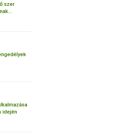
ő szer
ának
engedélyek
alkalmazása
 idején