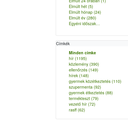
Elmúlt 24 órában
(1)
Elmúlt hét
(5)
Elmúlt hónap
(24)
Elmúlt év
(280)
Egyéni időszak…
Címkék
Minden címke
hír
(1195)
közlemény
(390)
ellenőrzés
(149)
hírek
(148)
gyermek közétkeztetés
(110)
szupermenta
(92)
gyermek étkeztetés
(88)
termékteszt
(79)
vezető hír
(72)
rasff
(62)