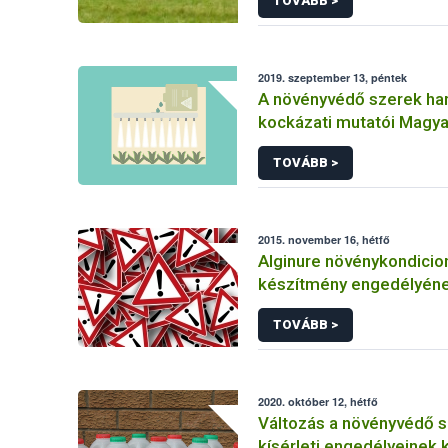
TOVÁBB >
2019. szeptember 13, péntek
A növényvédő szerek ha
kockázati mutatói Magy
TOVÁBB >
2015. november 16, hétfő
Alginure növénykondicio
készítmény engedélyén
felfüggesztése
TOVÁBB >
2020. október 12, hétfő
Változás a növényvédő 
kísérleti engedélyeinek