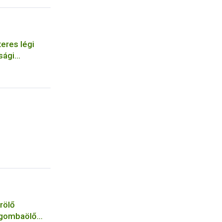
eres légi
sági
szervezetek
rölő
 gombaölő