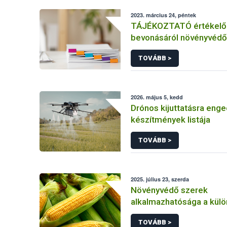
2023. március 24, péntek
TÁJÉKOZTATÓ értékelő 
bevonásáról növényvédő
hatóanyag és növényvéd
TOVÁBB >
engedélyezésére, továb
engedély meghosszabbít
módosítására irányuló el
2026. május 5, kedd
Drónos kijuttatásra enge
készítmények listája
TOVÁBB >
2025. július 23, szerda
Növényvédő szerek
alkalmazhatósága a kül
kukorica kultúrákban
TOVÁBB >