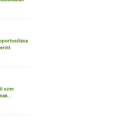
oportosítása
erint
ő szer
ának