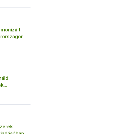
rmonizált
arországon
náló
ek
szerek
 kiadásában