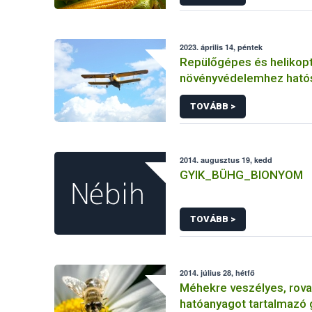
2023. április 14, péntek
Repülőgépes és helikopt
növényvédelemhez ható
engedéllyel rendelkező 
TOVÁBB >
2014. augusztus 19, kedd
GYIK_BÜHG_BIONYOM
TOVÁBB >
2014. július 28, hétfő
Méhekre veszélyes, rova
hatóanyagot tartalmazó