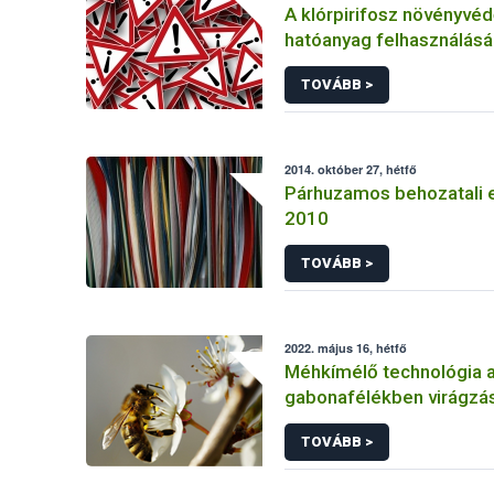
A klórpirifosz növényvéd
hatóanyag felhasználás
korlátozása
TOVÁBB >
2014. október 27, hétfő
Párhuzamos behozatali 
2010
TOVÁBB >
2022. május 16, hétfő
Méhkímélő technológia 
gabonafélékben virágzás
TOVÁBB >