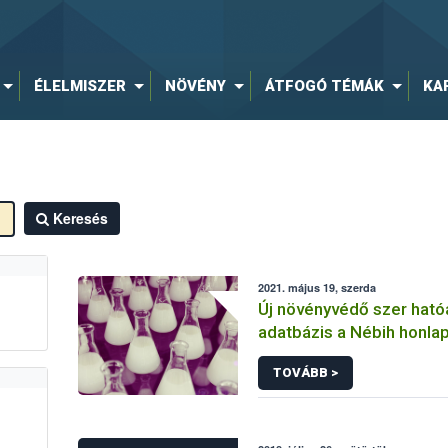
ÉLELMISZER
NÖVÉNY
ÁTFOGÓ TÉMÁK
KA
Keresés
2021. május 19, szerda
Új növényvédő szer hat
adatbázis a Nébih honla
TOVÁBB >