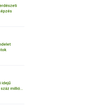
erdészeti
képzés
ndelet
atok
 idejű
száz milliós
a NÉBIH