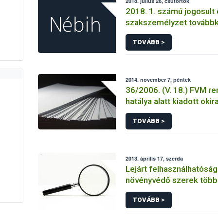
2018. július 26, csütörtök
2018. 1. számú jogosult 
szakszemélyzet tovább
TOVÁBB >
2014. november 7, péntek
36/2006. (V. 18.) FVM re
hatálya alatt kiadott okir
TOVÁBB >
2013. április 17, szerda
Lejárt felhasználhatósági
növényvédő szerek több 
forgalmát derítette fel 
TOVÁBB >