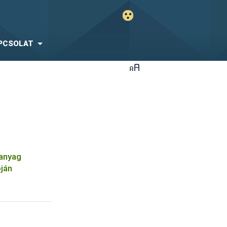
PCSOLAT
óanyag
pján