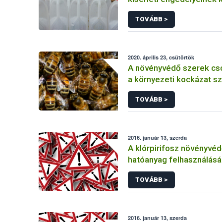
TOVÁBB >
2020. április 23, csütörtök
A növényvédő szerek cs
a környezeti kockázat sz
TOVÁBB >
2016. január 13, szerda
A klórpirifosz növényvéd
hatóanyag felhasználás
korlátozása
TOVÁBB >
2016. január 13, szerda