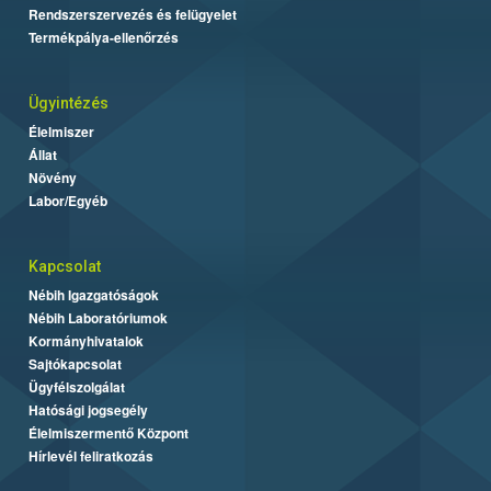
Rendszerszervezés és felügyelet
Termékpálya-ellenőrzés
Ügyintézés
Élelmiszer
Állat
Növény
Labor/Egyéb
Kapcsolat
Nébih Igazgatóságok
Nébih Laboratóriumok
Kormányhivatalok
Sajtókapcsolat
Ügyfélszolgálat
Hatósági jogsegély
Élelmiszermentő Központ
Hírlevél feliratkozás