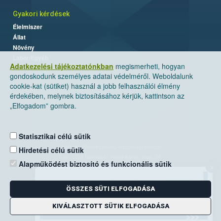
Gyakori kérdések
Élelmiszer
Állat
Növény
Labor/Egyéb
Adatkezelési tájékoztatónkban
megismerheti, hogyan
gondoskodunk személyes adatai védelméről. Weboldalunk
cookie-kat (sütiket) használ a jobb felhasználói élmény
érdekében, melynek biztosításához kérjük, kattintson az
„Elfogadom” gombra.
Statisztikai célú sütik
Nemzeti Élelmiszerlánc-biztonsági Hivatal
Hirdetési célú sütik
Cím: 1024 Budapest, Keleti Károly utca. 24.
Alapműködést biztosító és funkcionális sütik
×
Levelezési cím: 1525 Budapest. Pf. 30.
ÖSSZES SÜTI ELFOGADÁSA
E-mail:
ugyfelszolgalat@nebih.gov.hu
Zöld szám: 06-80/263-244
KIVÁLASZTOTT SÜTIK ELFOGADÁSA
Telefon: 06-1/ 336-9000