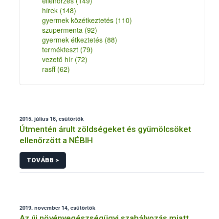
ellenőrzés
(149)
hírek
(148)
gyermek közétkeztetés
(110)
szupermenta
(92)
gyermek étkeztetés
(88)
termékteszt
(79)
vezető hír
(72)
rasff
(62)
2015. július 16, csütörtök
Útmentén árult zöldségeket és gyümölcsöket
ellenőrzött a NÉBIH
TOVÁBB >
2019. november 14, csütörtök
Az új növényegészségügyi szabályozás miatt