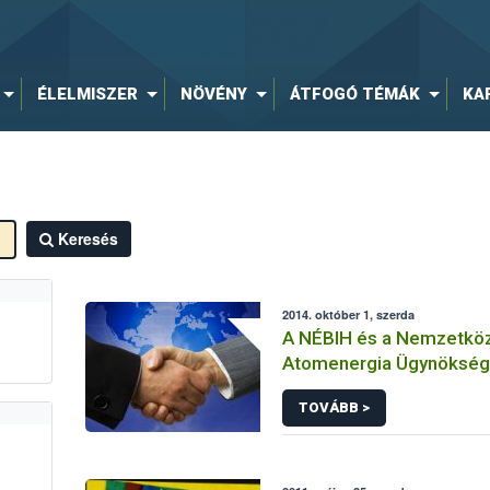
ÉLELMISZER
NÖVÉNY
ÁTFOGÓ TÉMÁK
KA
Keresés
2014. október 1, szerda
A NÉBIH és a Nemzetköz
Atomenergia Ügynökség
együttműködése immáron
TOVÁBB >