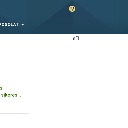
PCSOLAT
i
 sikeres
 8 éve tart