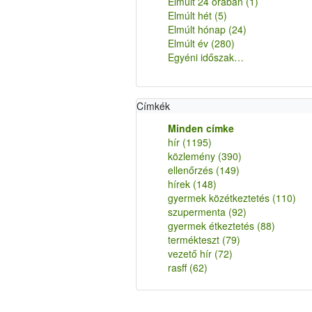
Elmúlt 24 órában
(1)
Elmúlt hét
(5)
Elmúlt hónap
(24)
Elmúlt év
(280)
Egyéni időszak…
Címkék
Minden címke
hír
(1195)
közlemény
(390)
ellenőrzés
(149)
hírek
(148)
gyermek közétkeztetés
(110)
szupermenta
(92)
gyermek étkeztetés
(88)
termékteszt
(79)
vezető hír
(72)
rasff
(62)