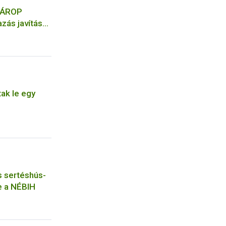
 ÁROP
zás javítása
gazgatásban
ásának első
tak le egy
is sertéshús-
e a NÉBIH