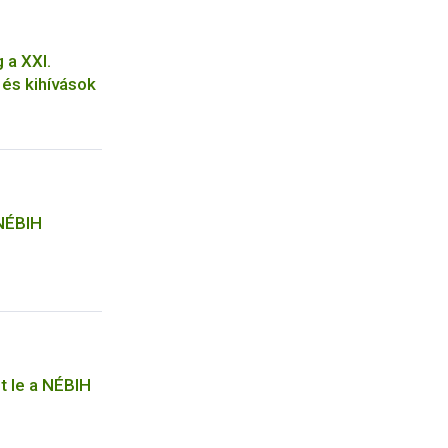
 a XXI.
és kihívások
 NÉBIH
t le a NÉBIH