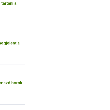
tartani a
egjelent a
ármazó borok