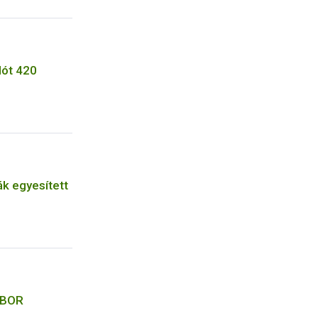
lót 420
ák egyesített
LABOR