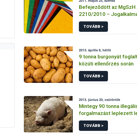
2011. május 25, szerda
Befejeződött az MgSzH
2210/2010 – Jogalkalma
a mezőgazdasági szaki
TOVÁBB >
című projekt megvalósul
üteme
2013. április 8, hétfő
9 tonna burgonyát foglal
közúti ellenőrzés során
TOVÁBB >
2013. június 20, csütörtök
Mintegy 90 tonna illegál
forgalmazást leplezett l
TOVÁBB >