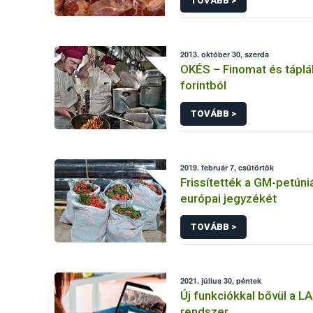
TOVÁBB >
2013. október 30, szerda
OKÉS – Finomat és táplá
forintból
TOVÁBB >
2019. február 7, csütörtök
Frissítették a GM-petúni
európai jegyzékét
TOVÁBB >
2021. július 30, péntek
Új funkciókkal bővül a 
rendszer