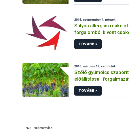
2015. szeptember 4, péntek
Súlyos allergiás reakciót 
forgalomból kivont csok
TOVÁBB >
2015. március 19, csütörtök
Szőlő gyümölcs szaporí
előállítással, forgalmazá
kapcsolatos tevékenys
TOVÁBB >
engedélyezése, nyilvánt
vétele
760 - 780 mutatása