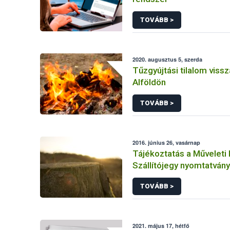
TOVÁBB >
2020. augusztus 5, szerda
Tűzgyújtási tilalom viss
Alföldön
TOVÁBB >
2016. június 26, vasárnap
Tájékoztatás a Műveleti 
Szállítójegy nyomtatván
előállításáról
TOVÁBB >
2021. május 17, hétfő