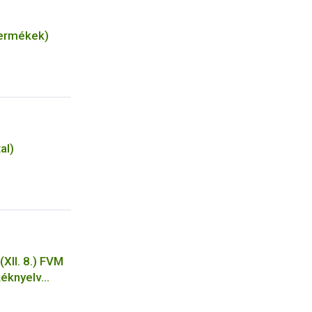
termékek)
al)
XII. 8.) FVM
kéknyelv
atását