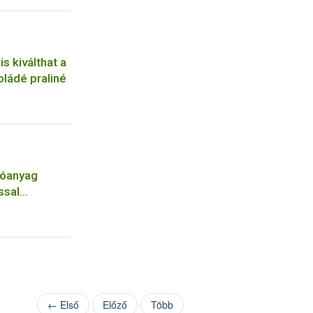
is kiválthat a
oládé praliné
tóanyag
ssal
égek
artásba
← Első
Előző
Több