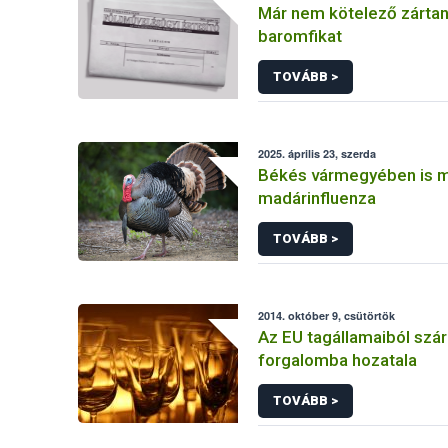
Már nem kötelező zártan 
baromfikat
TOVÁBB >
2025. április 23, szerda
Békés vármegyében is m
madárinfluenza
TOVÁBB >
2014. október 9, csütörtök
Az EU tagállamaiból sz
forgalomba hozatala
TOVÁBB >