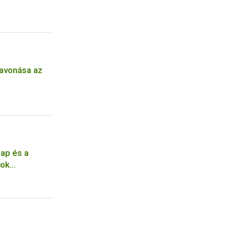
zavonása az
lap és a
yok