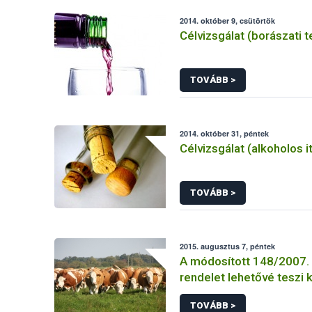
2014. október 9, csütörtök
Célvizsgálat (borászati 
TOVÁBB >
2014. október 31, péntek
Célvizsgálat (alkoholos it
TOVÁBB >
2015. augusztus 7, péntek
A módosított 148/2007. (
rendelet lehetővé teszi 
vakcinázás állami támog
TOVÁBB >