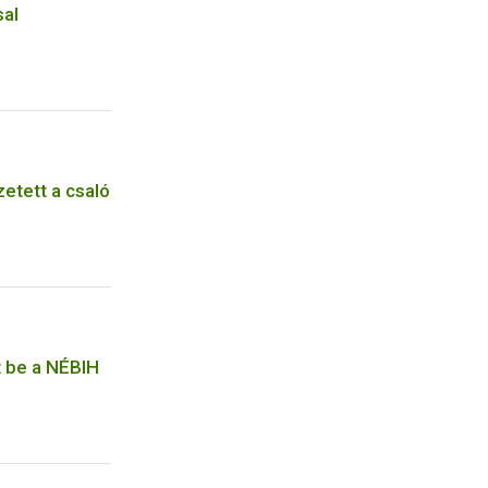
sal
etett a csaló
t be a NÉBIH