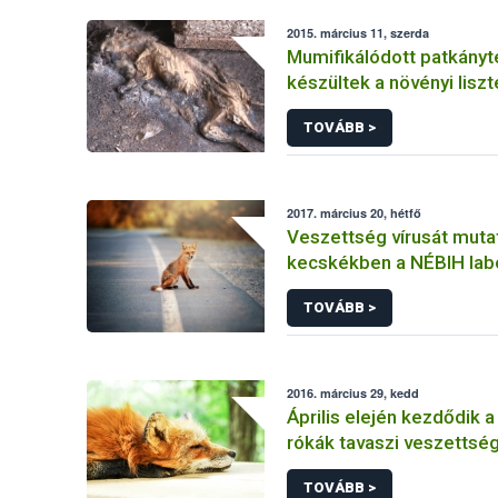
2015. március 11, szerda
Mumifikálódott patkányt
készültek a növényi liszt
TOVÁBB >
2017. március 20, hétfő
Veszettség vírusát mutat
kecskékben a NÉBIH lab
TOVÁBB >
2016. március 29, kedd
Április elején kezdődik a
rókák tavaszi veszettség
immunizálási kampánya
TOVÁBB >