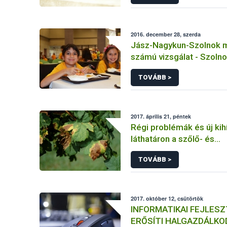
2016. december 28, szerda
Jász-Nagykun-Szolnok m
számú vizsgálat - Szoln
Intézményszolgálata Lige
TOVÁBB >
Általános Iskola tálalóko
2017. április 21, péntek
Régi problémák és új kih
láthatáron a szőlő- és
gyümölcstermesztésbe
TOVÁBB >
2017. október 12, csütörtök
INFORMATIKAI FEJLES
ERŐSÍTI HALGAZDÁLKO