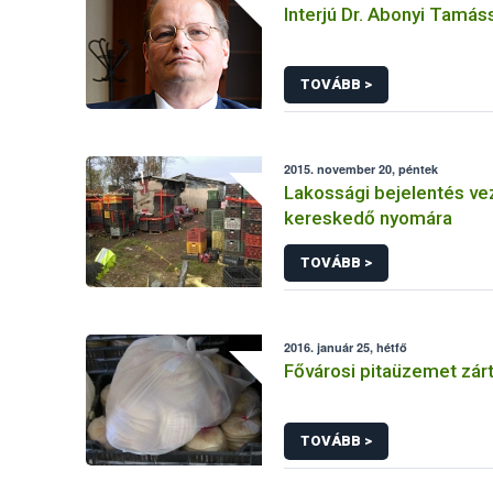
Interjú Dr. Abonyi Tamás
TOVÁBB >
2015. november 20, péntek
Lakossági bejelentés vez
kereskedő nyomára
TOVÁBB >
2016. január 25, hétfő
Fővárosi pitaüzemet zár
TOVÁBB >