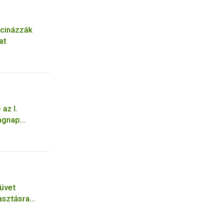
kcinázzák
at
az I.
lágnap
füvet
asztásra
 a Nébih