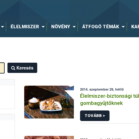
ÉLELMISZER
NÖVÉNY
ÁTFOGÓ TÉMÁK
KA
Keresés
2014. szeptember 29, hétfő
Élelmiszer-biztonsági túl
gombagyűjtőknek
TOVÁBB >