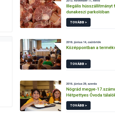
2013. november 11, hétfő
Illegális hússzállítmányt
dunakeszi parkolóban
TOVÁBB >
2018. június 14, csütörtök
Középpontban a termékv
TOVÁBB >
2016. június 29, szerda
Nógrád megye-17.számú 
Hétpettyes Óvoda tálal
TOVÁBB >