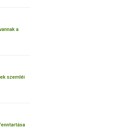
annak a
yek szemléi
fenntartása