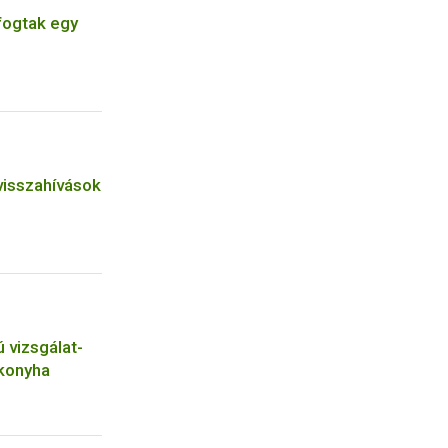
 fogtak egy
isszahívások
vizsgálat-
ókonyha