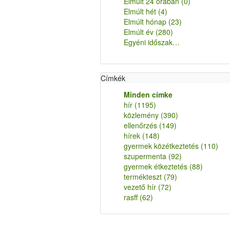
Elmúlt 24 órában
(0)
Elmúlt hét
(4)
Elmúlt hónap
(23)
Elmúlt év
(280)
Egyéni időszak…
Címkék
Minden címke
hír
(1195)
közlemény
(390)
ellenőrzés
(149)
hírek
(148)
gyermek közétkeztetés
(110)
szupermenta
(92)
gyermek étkeztetés
(88)
termékteszt
(79)
vezető hír
(72)
rasff
(62)