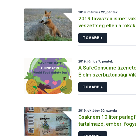
2019. március 22, péntek
2019 tavaszán ismét va
veszettség ellen a rókák
TOVÁBB >
2019. június 7, péntek
A SafeConsume üzenete 
Élelmiszerbiztonsági Vi
alkalmából
TOVÁBB >
2019. október 30, szerda
Csaknem 10 liter parlag
tartalmazó, emberi fogy
szánt készítményt zárolt