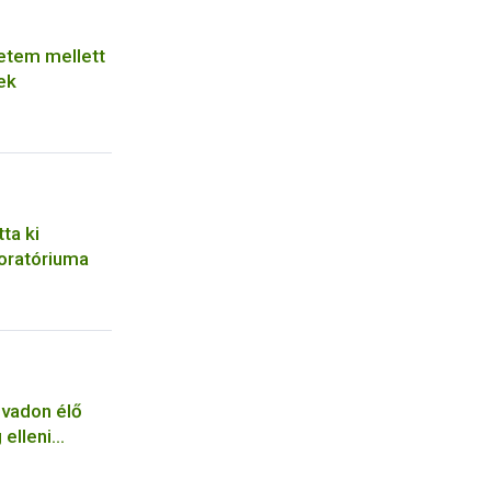
etem mellett
ek
ta ki
oratóriuma
 vadon élő
 elleni