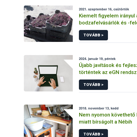
2021. szeptember 16, csütörtök
Kiemelt figyelem irányul 
bodzafelvásárlók és -fe
működésére
TOVÁBB >
2024. január 19, péntek
Újabb javítások és fejle
történtek az eGN rends
TOVÁBB >
2018. november 13, kedd
Nem nyomon követhető 
miatt bírságolt a Nébih
TOVÁBB >