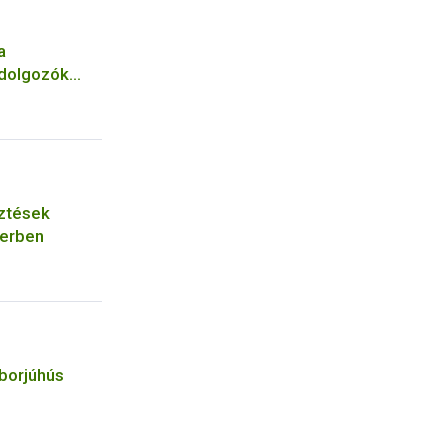
a
ldolgozók
sztések
zerben
borjúhús