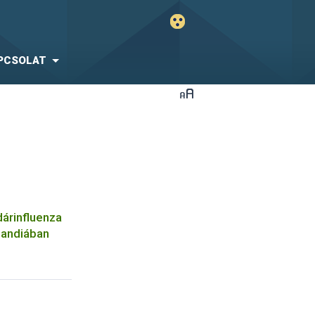
PCSOLAT
árinfluenza
landiában