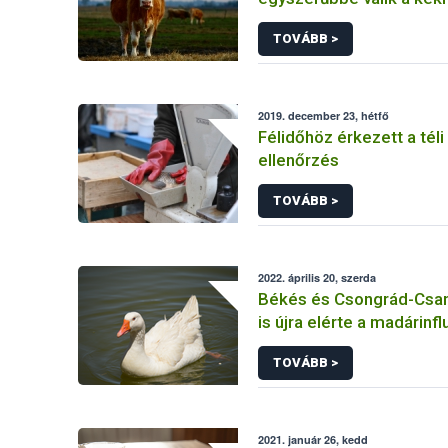
betegségre fogékony ál
TOVÁBB >
kiszállítása
2019. december 23, hétfő
Félidőhöz érkezett a téli
ellenőrzés
TOVÁBB >
2022. április 20, szerda
Békés és Csongrád-Csa
is újra elérte a madárinf
TOVÁBB >
2021. január 26, kedd