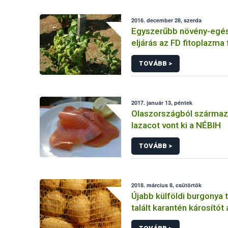
2016. december 28, szerda
Egyszerűbb növény-egé
eljárás az FD fitoplazma
terjedésének megakadá
TOVÁBB >
2017. január 13, péntek
Olaszországból származó
lazacot vont ki a NÉBIH
TOVÁBB >
2018. március 8, csütörtök
Újabb külföldi burgonya 
talált karantén károsítót