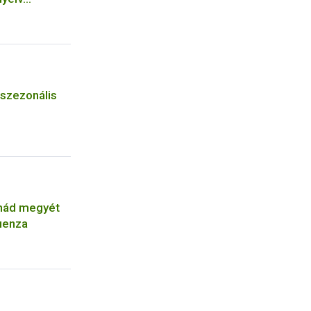
latok
 szezonális
nád megyét
luenza