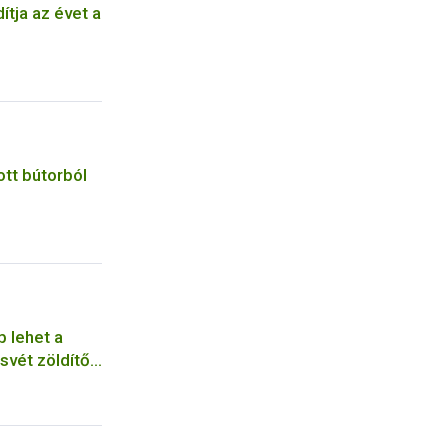
tja az évet a
tt bútorból
b lehet a
svét zöldítő