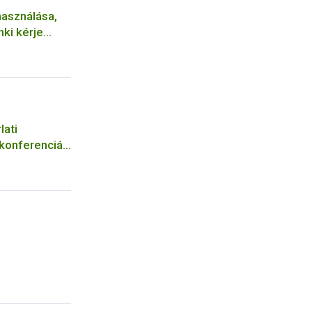
asználása,
ki kérje
lati
 konferenciát
udományi