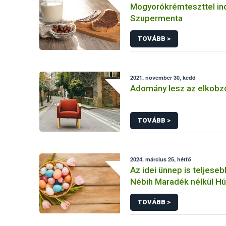
Mogyorókrémteszttel indí
Szupermenta
TOVÁBB >
2021. november 30, kedd
Adomány lesz az elkobzo
TOVÁBB >
2024. március 25, hétfő
Az idei ünnep is teljeseb
Nébih Maradék nélkül Hú
pályázatával!
TOVÁBB >