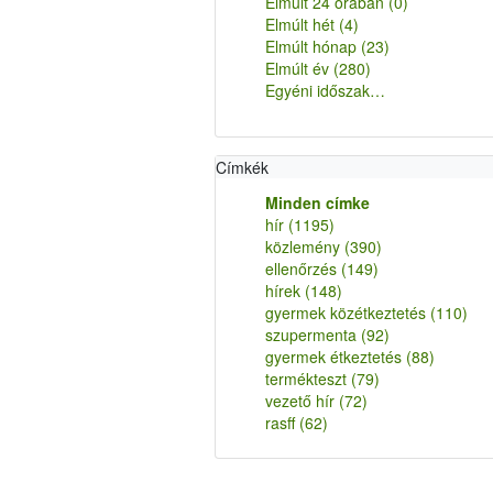
Elmúlt 24 órában
(0)
Elmúlt hét
(4)
Elmúlt hónap
(23)
Elmúlt év
(280)
Egyéni időszak…
Címkék
Minden címke
hír
(1195)
közlemény
(390)
ellenőrzés
(149)
hírek
(148)
gyermek közétkeztetés
(110)
szupermenta
(92)
gyermek étkeztetés
(88)
termékteszt
(79)
vezető hír
(72)
rasff
(62)