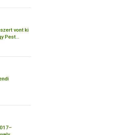
szert vont ki
gy Pest
cégnél
endi
2017–
nyelv