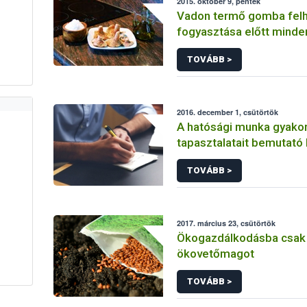
2015. október 9, péntek
Vadon termő gomba felh
fogyasztása előtt minden
szakellenőr vizsgálatát!
TOVÁBB >
2016. december 1, csütörtök
A hatósági munka gyakor
tapasztalatait bemutató
tartottak az Állatorvost
TOVÁBB >
Egyetemen
2017. március 23, csütörtök
Ökogazdálkodásba csak
ökovetőmagot
TOVÁBB >