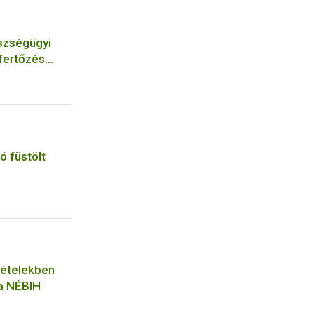
szségügyi
 fertőzés
lyozására
 füstölt
tételekben
 a NÉBIH