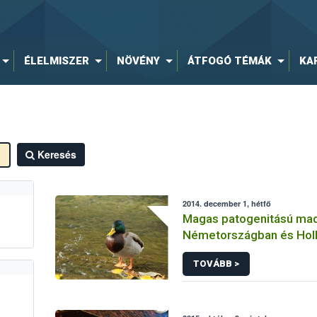
ÉLELMISZER
NÖVÉNY
ÁTFOGÓ TÉMÁK
KA
Keresés
2014. december 1, hétfő
Magas patogenitású mad
Németországban és Hol
TOVÁBB >