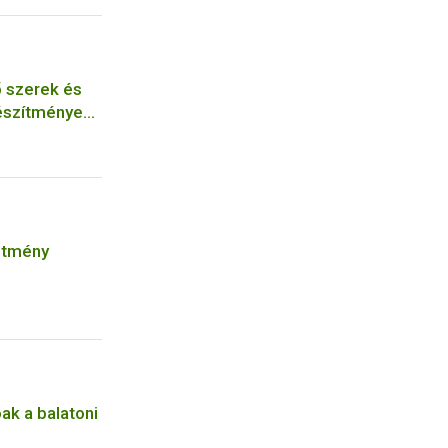
 szerek és
észítmények
érelmezéséről
etmény
ak a balatoni