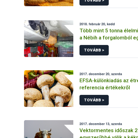
TOVÁBB >
2018. február 20, kedd
Több mint 5 tonna élelmi
a Nébih a forgalomból e
megyei házhoz szállító 
TOVÁBB >
2017. december 20, szerda
EFSA-különkiadás az étr
referencia értékekről
TOVÁBB >
2017. december 13, szerda
Vektormentes időszak 
egyszerűbbé válik a kék