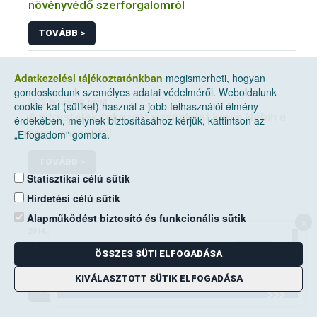
növényvédő szerforgalomról
TOVÁBB >
Adatkezelési tájékoztatónkban
megismerheti, hogyan
gondoskodunk személyes adatai védelméről. Weboldalunk
2022. január 10, hétfő
cookie-kat (sütiket) használ a jobb felhasználói élmény
A citrusfélék fokozott vizsgálatát kéri a Nébih a
érdekében, melynek biztosításához kérjük, kattintson az
forgalmazóktól
„Elfogadom” gombra.
TOVÁBB >
Statisztikai célú sütik
Hirdetési célú sütik
Alapműködést biztosító és funkcionális sütik
×
2014. június 14, szombat
A mezei pocok elleni védekezési kötelezettség
ÖSSZES SÜTI ELFOGADÁSA
a földhasználók kiemelt feladata
KIVÁLASZTOTT SÜTIK ELFOGADÁSA
TOVÁBB >