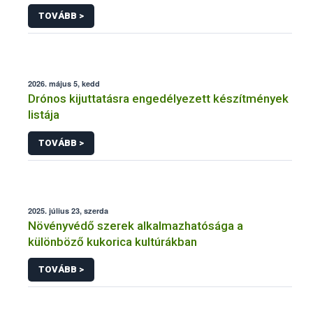
engedélyezésére, továbbá a meglévő engedély
TOVÁBB >
meghosszabbítására vagy módosítására irányuló
eljárásba
2026. május 5, kedd
Drónos kijuttatásra engedélyezett készítmények
listája
TOVÁBB >
2025. július 23, szerda
Növényvédő szerek alkalmazhatósága a
különböző kukorica kultúrákban
TOVÁBB >