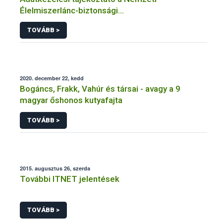
Élelmiszerlánc-biztonsági
Hivatal tevékenységéhez kötődő érintetti jogok
TOVÁBB >
gyakorlásával összefüggő adatkezeléseihez
2020. december 22, kedd
Bogáncs, Frakk, Vahúr és társai - avagy a 9
magyar őshonos kutyafajta
TOVÁBB >
2015. augusztus 26, szerda
További ITNET jelentések
TOVÁBB >