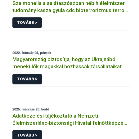
Szalmonella a salátaszószban nébih élelmiszer
tudomány kasza gyula cdc bioterrorizmus terror
lépfene
TOVÁBB >
2022. február 25, péntek
Magyarország biztosítja, hogy az Ukrajnából
menekülők magukkal hozhassák társállataikat
TOVÁBB >
2025. március 25, kedd
Adatkezelési tájékoztató a Nemzeti
Élelmiszerlánc-biztonsági Hivatal felnőttképzési
tevékenységéhez kapcsolódó adatkezeléséhez
TOVÁBB >