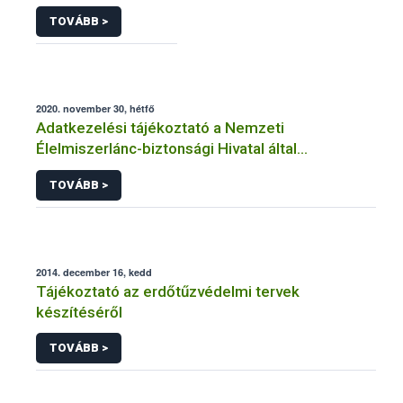
TOVÁBB >
2020. november 30, hétfő
Adatkezelési tájékoztató a Nemzeti
Élelmiszerlánc-biztonsági Hivatal által
üzemeltetett élelmiszerlánc-felügyeleti
TOVÁBB >
információs rendszerhez (FELIR) kapcsolódó
adatkezeléséhez
2014. december 16, kedd
Tájékoztató az erdőtűzvédelmi tervek
készítéséről
TOVÁBB >