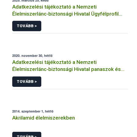
2025. március 25, kedd
Adatkezelési tájékoztató a Nemzeti
Élelmiszerlánc-biztonsági Hivatal Ügyfélprofil
Rendszerben kistermelői tevékenység
TOVÁBB >
témakörben intézhető közhatalmi eljárásaihoz
kapcsolódó adatkezeléséhez
2020. november 30, hétfő
Adatkezelési tájékoztató a Nemzeti
Élelmiszerlánc-biztonsági Hivatal panaszok és
közérdekű bejelentések kezeléséhez
TOVÁBB >
kapcsolódó adatkezeléséhez
2014. szeptember 1, hétfő
Akrilamid élelmiszerekben
TOVÁBB >