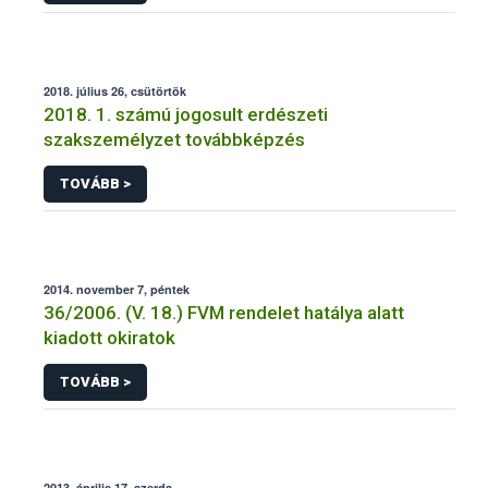
2018. július 26, csütörtök
2018. 1. számú jogosult erdészeti
szakszemélyzet továbbképzés
TOVÁBB >
2014. november 7, péntek
36/2006. (V. 18.) FVM rendelet hatálya alatt
kiadott okiratok
TOVÁBB >
2013. április 17, szerda