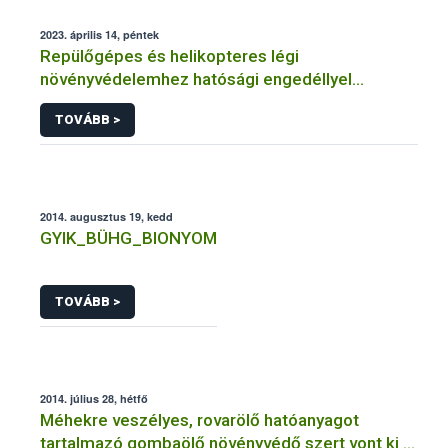
2023. április 14, péntek
Repülőgépes és helikopteres légi
növényvédelemhez hatósági engedéllyel
rendelkező szervezetek
TOVÁBB >
2014. augusztus 19, kedd
GYIK_BÜHG_BIONYOM
TOVÁBB >
2014. július 28, hétfő
Méhekre veszélyes, rovarölő hatóanyagot
tartalmazó gombaölő növényvédő szert vont ki a