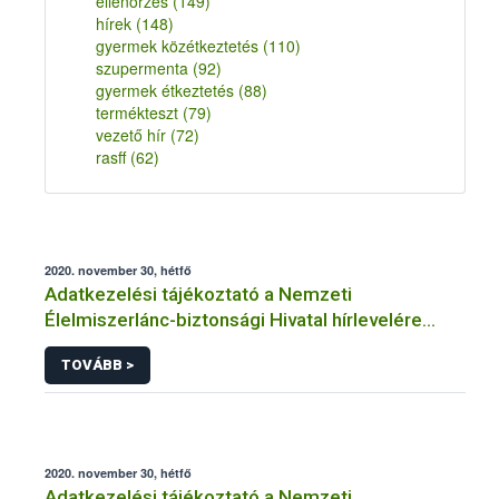
ellenőrzés
(149)
hírek
(148)
gyermek közétkeztetés
(110)
szupermenta
(92)
gyermek étkeztetés
(88)
termékteszt
(79)
vezető hír
(72)
rasff
(62)
2020. november 30, hétfő
Adatkezelési tájékoztató a Nemzeti
Élelmiszerlánc-biztonsági Hivatal hírlevelére
történő regisztrációhoz kapcsolódó
TOVÁBB >
adatkezelések vonatkozásában
2020. november 30, hétfő
Adatkezelési tájékoztató a Nemzeti