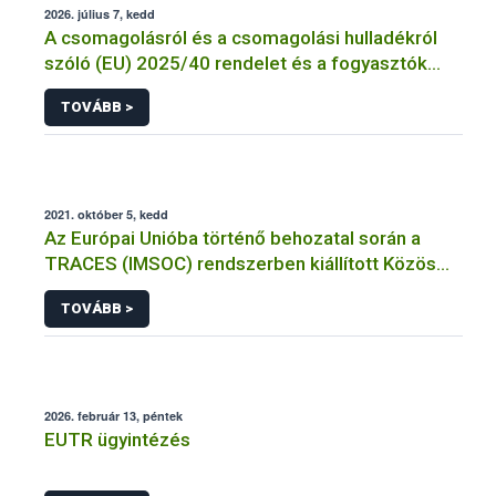
2026. július 7, kedd
A csomagolásról és a csomagolási hulladékról
szóló (EU) 2025/40 rendelet és a fogyasztók
élelmiszerekkel kapcsolatos tájékoztatásáról
TOVÁBB >
szóló 1169/2011/EU rendelet jelölési
kötelezettségeinek összehangolásáról szóló
AÉM – Nébih szakmai álláspont
2021. október 5, kedd
Az Európai Unióba történő behozatal során a
TRACES (IMSOC) rendszerben kiállított Közös
Egészségügyi Beléptetési Okmány: KEBO-D
TOVÁBB >
(angolul: CHEDD) használata
2026. február 13, péntek
EUTR ügyintézés