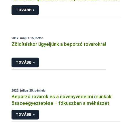
forgalomból a NÉBIH
TOVÁBB >
2017. május 15, hétfő
Zöldítéskor ügyeljünk a beporzó rovarokra!
TOVÁBB >
2025. július 25, péntek
Beporzó rovarok és a növényvédelmi munkák
összeegyeztetése – fókuszban a méhészet
TOVÁBB >