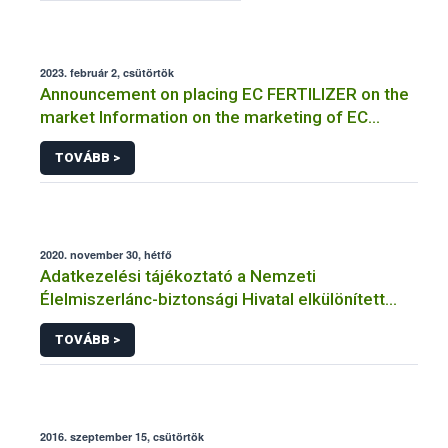
2023. február 2, csütörtök
Announcement on placing EC FERTILIZER on the
market Information on the marketing of EC
FERTILIZER and the application for a certificate
TOVÁBB >
2020. november 30, hétfő
Adatkezelési tájékoztató a Nemzeti
Élelmiszerlánc-biztonsági Hivatal elkülönített
visszaélés-bejelentési rendszerhez kapcsolódó
TOVÁBB >
adatkezeléséhez
2016. szeptember 15, csütörtök