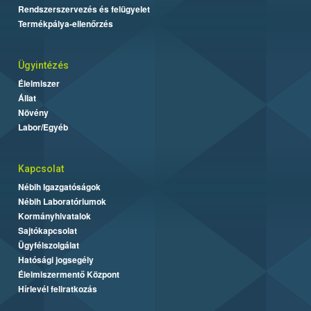
Rendszerszervezés és felügyelet
Termékpálya-ellenőrzés
Ügyintézés
Élelmiszer
Állat
Növény
Labor/Egyéb
Kapcsolat
Nébih Igazgatóságok
Nébih Laboratóriumok
Kormányhivatalok
Sajtókapcsolat
Ügyfélszolgálat
Hatósági jogsegély
Élelmiszermentő Központ
Hírlevél feliratkozás