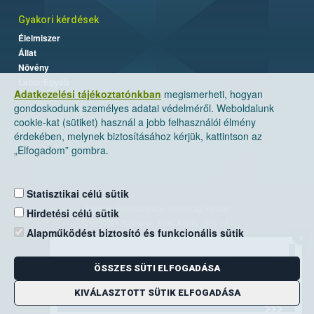
Gyakori kérdések
Élelmiszer
Állat
Növény
Labor/Egyéb
Adatkezelési tájékoztatónkban
megismerheti, hogyan
gondoskodunk személyes adatai védelméről. Weboldalunk
cookie-kat (sütiket) használ a jobb felhasználói élmény
érdekében, melynek biztosításához kérjük, kattintson az
„Elfogadom” gombra.
Statisztikai célú sütik
Nemzeti Élelmiszerlánc-biztonsági Hivatal
Hirdetési célú sütik
Cím: 1024 Budapest, Keleti Károly utca. 24.
Alapműködést biztosító és funkcionális sütik
×
Levelezési cím: 1525 Budapest. Pf. 30.
ÖSSZES SÜTI ELFOGADÁSA
E-mail:
ugyfelszolgalat@nebih.gov.hu
Zöld szám: 06-80/263-244
KIVÁLASZTOTT SÜTIK ELFOGADÁSA
Telefon: 06-1/ 336-9000