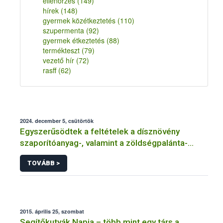
ellenőrzés
(149)
hírek
(148)
gyermek közétkeztetés
(110)
szupermenta
(92)
gyermek étkeztetés
(88)
termékteszt
(79)
vezető hír
(72)
rasff
(62)
2024. december 5, csütörtök
Egyszerűsödtek a feltételek a dísznövény
szaporítóanyag-, valamint a zöldségpalánta-
előállítók és -forgalmazók tevékenységének
TOVÁBB >
bejelentése és engedélyezése kapcsán
2015. április 25, szombat
Segítőkutyák Napja – több mint egy társ a