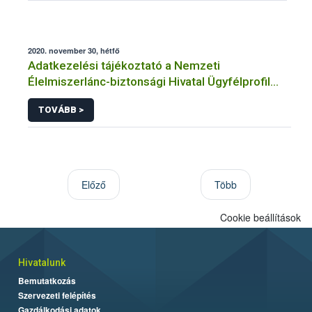
2020. november 30, hétfő
Adatkezelési tájékoztató a Nemzeti
Élelmiszerlánc-biztonsági Hivatal Ügyfélprofil
Rendszerben állategészségügy témakörben
TOVÁBB >
közhatalmi eljárásaihoz kapcsolódó
adatkezeléséhez
Előző
Több
Cookie beállítások
Hivatalunk
Bemutatkozás
Szervezeti felépítés
Gazdálkodási adatok