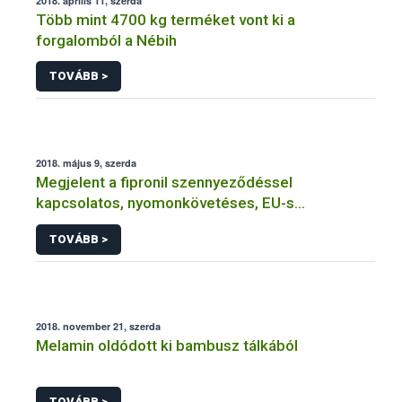
2018. április 11, szerda
Több mint 4700 kg terméket vont ki a
forgalomból a Nébih
TOVÁBB >
2018. május 9, szerda
Megjelent a fipronil szennyeződéssel
kapcsolatos, nyomonkövetéses, EU-s
monitoring-vizsgálat eredménye
TOVÁBB >
2018. november 21, szerda
Melamin oldódott ki bambusz tálkából
TOVÁBB >