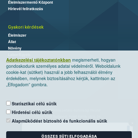
Élelmiszermentő Központ
Hírlevél feliratkozás
Gyakori kérdések
Élelmiszer
Állat
Növény
Labor/Egyéb
Adatkezelési tájékoztatónkban
megismerheti, hogyan
gondoskodunk személyes adatai védelméről. Weboldalunk
cookie-kat (sütiket) használ a jobb felhasználói élmény
érdekében, melynek biztosításához kérjük, kattintson az
„Elfogadom” gombra.
Statisztikai célú sütik
Nemzeti Élelmiszerlánc-biztonsági Hivatal
Hirdetési célú sütik
Cím: 1024 Budapest, Keleti Károly utca. 24.
Alapműködést biztosító és funkcionális sütik
×
Levelezési cím: 1525 Budapest. Pf. 30.
ÖSSZES SÜTI ELFOGADÁSA