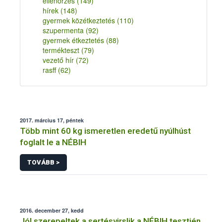
ellenőrzés
(149)
hírek
(148)
gyermek közétkeztetés
(110)
szupermenta
(92)
gyermek étkeztetés
(88)
termékteszt
(79)
vezető hír
(72)
rasff
(62)
2017. március 17, péntek
Több mint 60 kg ismeretlen eredetű nyúlhúst
foglalt le a NÉBIH
TOVÁBB >
2016. december 27, kedd
Jól szerepeltek a sertésvirslik a NÉBIH tesztjén