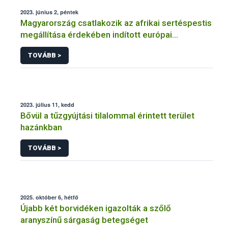
2023. június 2, péntek
Magyarország csatlakozik az afrikai sertéspestis
megállítása érdekében indított európai
kampányhoz (#StopASF)
TOVÁBB >
2023. július 11, kedd
Bővül a tűzgyújtási tilalommal érintett terület
hazánkban
TOVÁBB >
2025. október 6, hétfő
Újabb két borvidéken igazolták a szőlő
aranyszínű sárgaság betegséget