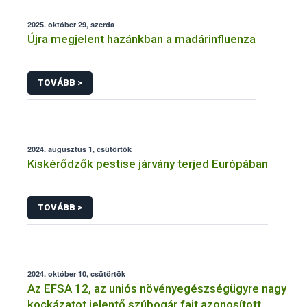
2025. október 29, szerda
Újra megjelent hazánkban a madárinfluenza
TOVÁBB >
2024. augusztus 1, csütörtök
Kiskérődzők pestise járvány terjed Európában
TOVÁBB >
2024. október 10, csütörtök
Az EFSA 12, az uniós növényegészségügyre nagy
kockázatot jelentő szúbogár fajt azonosított