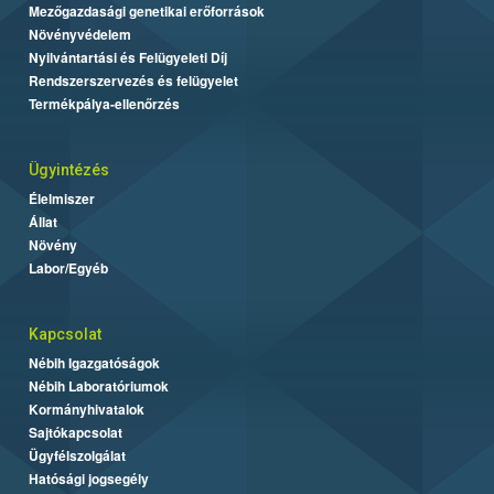
Mezőgazdasági genetikai erőforrások
Növényvédelem
Nyilvántartási és Felügyeleti Díj
Rendszerszervezés és felügyelet
Termékpálya-ellenőrzés
Ügyintézés
Élelmiszer
Állat
Növény
Labor/Egyéb
Kapcsolat
Nébih Igazgatóságok
Nébih Laboratóriumok
Kormányhivatalok
Sajtókapcsolat
Ügyfélszolgálat
Hatósági jogsegély