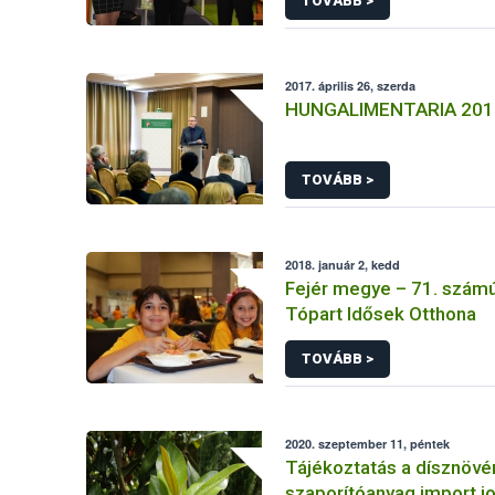
TOVÁBB >
2017. április 26, szerda
HUNGALIMENTARIA 201
TOVÁBB >
2018. január 2, kedd
Fejér megye – 71. számú
Tópart Idősek Otthona
TOVÁBB >
2020. szeptember 11, péntek
Tájékoztatás a dísznövé
szaporítóanyag import j