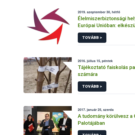
2019. szeptember 30, hétfő
Élelmiszerbiztonsági he
Európai Unióban: elkészü
RASFF jelentés
TOVÁBB >
2016. július 15, péntek
Tájékoztató faiskolás p
számára
TOVÁBB >
2017. január 25, szerda
A tudomány körülvesz a
Palotájában