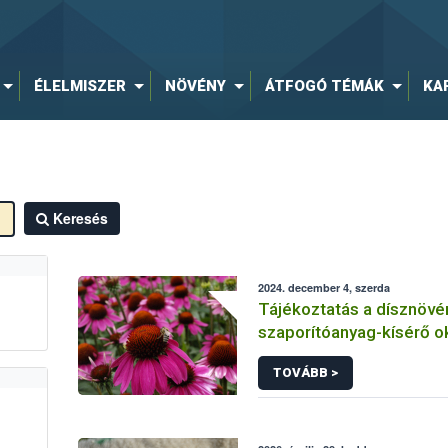
ÉLELMISZER
NÖVÉNY
ÁTFOGÓ TÉMÁK
KA
Keresés
2024. december 4, szerda
Tájékoztatás a dísznövé
szaporítóanyag-kísérő 
TOVÁBB >