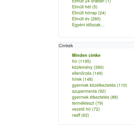
Elmúlt 24 órában
(1)
Elmúlt hét
(5)
Elmúlt hónap
(24)
Elmúlt év
(280)
Egyéni időszak…
Címkék
Minden címke
hír
(1195)
közlemény
(390)
ellenőrzés
(149)
hírek
(148)
gyermek közétkeztetés
(110)
szupermenta
(92)
gyermek étkeztetés
(88)
termékteszt
(79)
vezető hír
(72)
rasff
(62)