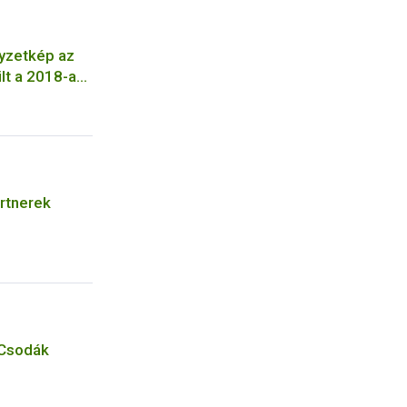
lyzetkép az
lt a 2018-as
artnerek
 Csodák