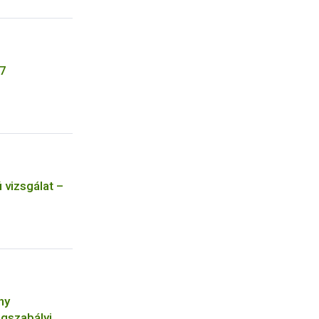
7
 vizsgálat –
ny
ogszabályi