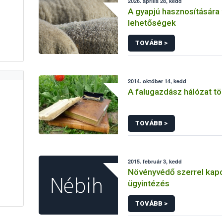
2026. április 28, kedd
A gyapjú hasznosítására
lehetőségek
TOVÁBB >
2014. október 14, kedd
A falugazdász hálózat t
TOVÁBB >
2015. február 3, kedd
Növényvédő szerrel kap
ügyintézés
TOVÁBB >