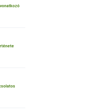
 vonatkozó
örténete
csolatos