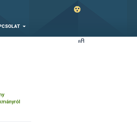
PCSOLAT
ny
okmányról