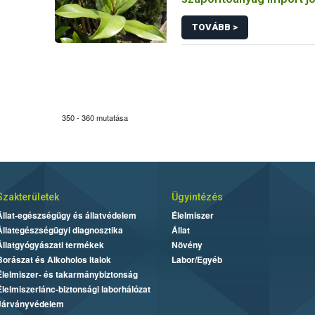
előírásairól
TOVÁBB >
350 - 360 mutatása
Szakterületek
Ügyintézés
Állat-egészségügy és állatvédelem
Élelmiszer
Állategészségügyi diagnosztika
Állat
Állatgyógyászati termékek
Növény
Borászat és Alkoholos Italok
Labor/Egyéb
Élelmiszer- és takarmánybiztonság
Élelmiszerlánc-biztonsági laborhálózat
Járványvédelem