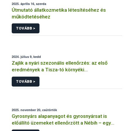
2025. április 16, szerda
Útmutató állatkozmetika létesítéséhez és
működtetéséhez
TOVÁBB >
2024. július 9, kedd
Zajlik a nyári szezonális ellenőrzés: az első
eredmények a Tisza-tó környéki
vendéglátóhelyekről érkeztek
TOVÁBB >
2025. november 20, csütörtök
Gyrosnyárs alapanyagot és gyrosnyársat is
előállító üzemeket ellenőrzött a Nébih – egy
üzem működését azonnal felfüggesztették