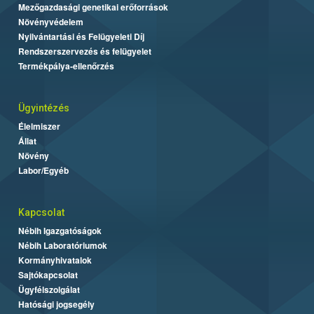
Mezőgazdasági genetikai erőforrások
Növényvédelem
Nyilvántartási és Felügyeleti Díj
Rendszerszervezés és felügyelet
Termékpálya-ellenőrzés
Ügyintézés
Élelmiszer
Állat
Növény
Labor/Egyéb
Kapcsolat
Nébih Igazgatóságok
Nébih Laboratóriumok
Kormányhivatalok
Sajtókapcsolat
Ügyfélszolgálat
Hatósági jogsegély