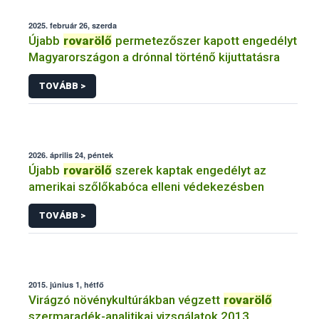
2025. február 26, szerda
Újabb
rovarölő
permetezőszer kapott engedélyt
Magyarországon a drónnal történő kijuttatásra
TOVÁBB >
2026. április 24, péntek
Újabb
rovarölő
szerek kaptak engedélyt az
amerikai szőlőkabóca elleni védekezésben
TOVÁBB >
2015. június 1, hétfő
Virágzó növénykultúrákban végzett
rovarölő
szermaradék-analitikai vizsgálatok 2013