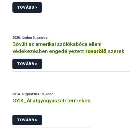
TOVÁBB >
2026. június 3, szerda
Bővült az amerikai szőlőkabóca elleni
védekezésben engedélyezett
rovarölő
szerek
TOVÁBB >
2014. augusztus 19, kedd
GYIK_Állatgyógyászati termékek
TOVÁBB >