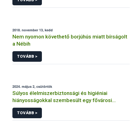
2018. november 13, kedd
Nem nyomon követhető borjúhús miatt bírságolt
a Nébih
TOVÁBB >
2024. május 2, csütörtök
Súlyos élelmiszerbiztonsági és higiéniai
hiányosságokkal szembesült egy fővárosi
vendéglátóhelyen a Nébih
TOVÁBB >