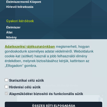
Élelmiszermentő Központ
Hírlevél feliratkozás
Gyakori kérdések
Élelmiszer
Állat
Növény
Labor/Egyéb
Adatkezelési tájékoztatónkban
megismerheti, hogyan
gondoskodunk személyes adatai védelméről. Weboldalunk
cookie-kat (sütiket) használ a jobb felhasználói élmény
érdekében, melynek biztosításához kérjük, kattintson az
„Elfogadom” gombra.
Statisztikai célú sütik
Nemzeti Élelmiszerlánc-biztonsági Hivatal
Hirdetési célú sütik
Cím: 1024 Budapest, Keleti Károly utca. 24.
Alapműködést biztosító és funkcionális sütik
×
Levelezési cím: 1525 Budapest. Pf. 30.
ÖSSZES SÜTI ELFOGADÁSA