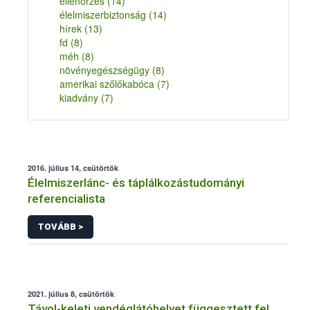
ellenőrzés
(14)
élelmiszerbiztonság
(14)
hírek
(13)
fd
(8)
méh
(8)
növényegészségügy
(8)
amerikai szőlőkabóca
(7)
kiadvány
(7)
2016. július 14, csütörtök
Élelmiszerlánc- és táplálkozástudományi
referencialista
TOVÁBB >
2021. július 8, csütörtök
Távol-keleti vendéglátóhelyet függesztett fel