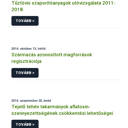
Tűztövis szaporítóanyagok utóvizsgálata 2011-
2018.
TOVÁBB >
2014. október 13, hétfő
Származás azonosított magforrások
regisztrációja
TOVÁBB >
2014. szeptember 30, kedd
Tejelő tehén takarmányok aflatoxin-
szennyezettségének csökkentési lehetőségei
TOVÁBB >