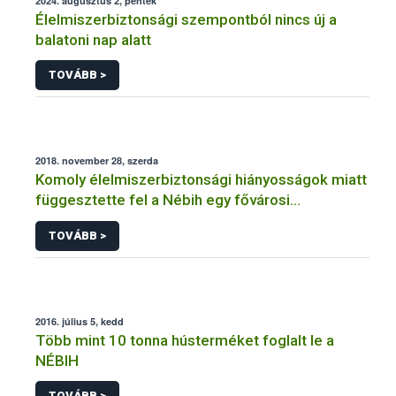
2024. augusztus 2, péntek
Élelmiszerbiztonsági szempontból nincs új a
balatoni nap alatt
TOVÁBB >
2018. november 28, szerda
Komoly élelmiszerbiztonsági hiányosságok miatt
függesztette fel a Nébih egy fővárosi
cukrászüzem működését
TOVÁBB >
2016. július 5, kedd
Több mint 10 tonna hústerméket foglalt le a
NÉBIH
TOVÁBB >