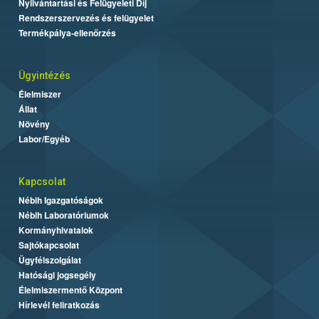
Nyilvántartási és Felügyeleti Díj
Rendszerszervezés és felügyelet
Termékpálya-ellenőrzés
Ügyintézés
Élelmiszer
Állat
Növény
Labor/Egyéb
Kapcsolat
Nébih Igazgatóságok
Nébih Laboratóriumok
Kormányhivatalok
Sajtókapcsolat
Ügyfélszolgálat
Hatósági jogsegély
Élelmiszermentő Központ
Hírlevél feliratkozás