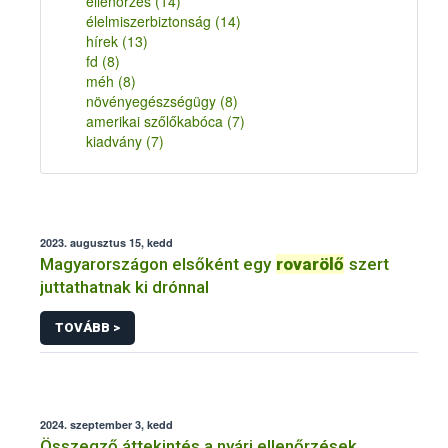
ellenőrzés
(14)
élelmiszerbiztonság
(14)
hírek
(13)
fd
(8)
méh
(8)
növényegészségügy
(8)
amerikai szőlőkabóca
(7)
kiadvány
(7)
2023. augusztus 15, kedd
Magyarországon elsőként egy
rovarölő
szert
juttathatnak ki drónnal
TOVÁBB >
2024. szeptember 3, kedd
Összegző áttekintés a nyári ellenőrzések