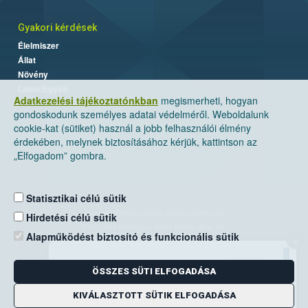
Gyakori kérdések
Élelmiszer
Állat
Növény
Labor/Egyéb
Adatkezelési tájékoztatónkban
megismerheti, hogyan
gondoskodunk személyes adatai védelméről. Weboldalunk
cookie-kat (sütiket) használ a jobb felhasználói élmény
érdekében, melynek biztosításához kérjük, kattintson az
„Elfogadom” gombra.
Statisztikai célú sütik
Nemzeti Élelmiszerlánc-biztonsági Hivatal
Hirdetési célú sütik
Cím: 1024 Budapest, Keleti Károly utca. 24.
Alapműködést biztosító és funkcionális sütik
×
Levelezési cím: 1525 Budapest. Pf. 30.
ÖSSZES SÜTI ELFOGADÁSA
E-mail:
ugyfelszolgalat@nebih.gov.hu
Zöld szám: 06-80/263-244
KIVÁLASZTOTT SÜTIK ELFOGADÁSA
Telefon: 06-1/ 336-9000