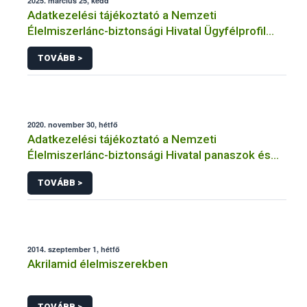
2025. március 25, kedd
Adatkezelési tájékoztató a Nemzeti
Élelmiszerlánc-biztonsági Hivatal Ügyfélprofil
Rendszerben kistermelői tevékenység
TOVÁBB >
témakörben intézhető közhatalmi eljárásaihoz
kapcsolódó adatkezeléséhez
2020. november 30, hétfő
Adatkezelési tájékoztató a Nemzeti
Élelmiszerlánc-biztonsági Hivatal panaszok és
közérdekű bejelentések kezeléséhez
TOVÁBB >
kapcsolódó adatkezeléséhez
2014. szeptember 1, hétfő
Akrilamid élelmiszerekben
TOVÁBB >