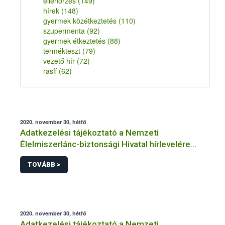
ellenőrzés
(149)
hírek
(148)
gyermek közétkeztetés
(110)
szupermenta
(92)
gyermek étkeztetés
(88)
termékteszt
(79)
vezető hír
(72)
rasff
(62)
2020. november 30, hétfő
Adatkezelési tájékoztató a Nemzeti
Élelmiszerlánc-biztonsági Hivatal hírlevelére
történő regisztrációhoz kapcsolódó
TOVÁBB >
adatkezelések vonatkozásában
2020. november 30, hétfő
Adatkezelési tájékoztató a Nemzeti