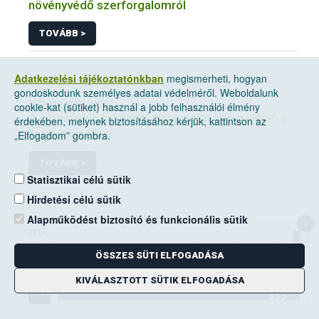
növényvédő szerforgalomról
TOVÁBB >
Adatkezelési tájékoztatónkban
megismerheti, hogyan
gondoskodunk személyes adatai védelméről. Weboldalunk
2022. január 10, hétfő
cookie-kat (sütiket) használ a jobb felhasználói élmény
A citrusfélék fokozott vizsgálatát kéri a Nébih a
érdekében, melynek biztosításához kérjük, kattintson az
forgalmazóktól
„Elfogadom” gombra.
TOVÁBB >
Statisztikai célú sütik
Hirdetési célú sütik
Alapműködést biztosító és funkcionális sütik
×
2014. június 14, szombat
A mezei pocok elleni védekezési kötelezettség
ÖSSZES SÜTI ELFOGADÁSA
a földhasználók kiemelt feladata
KIVÁLASZTOTT SÜTIK ELFOGADÁSA
TOVÁBB >