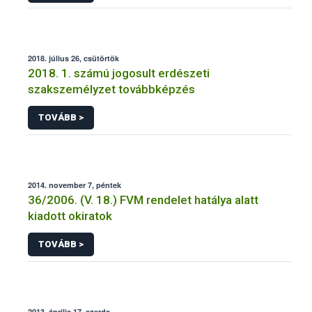
2018. július 26, csütörtök
2018. 1. számú jogosult erdészeti
szakszemélyzet továbbképzés
TOVÁBB >
2014. november 7, péntek
36/2006. (V. 18.) FVM rendelet hatálya alatt
kiadott okiratok
TOVÁBB >
2013. április 17, szerda