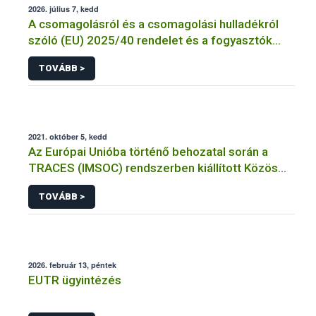
2026. július 7, kedd
A csomagolásról és a csomagolási hulladékról
szóló (EU) 2025/40 rendelet és a fogyasztók
élelmiszerekkel kapcsolatos tájékoztatásáról
TOVÁBB >
szóló 1169/2011/EU rendelet jelölési
kötelezettségeinek összehangolásáról szóló
AÉM – Nébih szakmai álláspont
2021. október 5, kedd
Az Európai Unióba történő behozatal során a
TRACES (IMSOC) rendszerben kiállított Közös
Egészségügyi Beléptetési Okmány: KEBO-D
TOVÁBB >
(angolul: CHEDD) használata
2026. február 13, péntek
EUTR ügyintézés