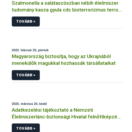
Szalmonella a salátaszószban nébih élelmiszer
tudomány kasza gyula cdc bioterrorizmus terror
lépfene
TOVÁBB >
2022. február 25, péntek
Magyarország biztosítja, hogy az Ukrajnából
menekülők magukkal hozhassák társállataikat
TOVÁBB >
2025. március 25, kedd
Adatkezelési tájékoztató a Nemzeti
Élelmiszerlánc-biztonsági Hivatal felnőttképzési
tevékenységéhez kapcsolódó adatkezeléséhez
TOVÁBB >