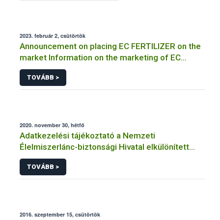
2023. február 2, csütörtök
Announcement on placing EC FERTILIZER on the
market Information on the marketing of EC
FERTILIZER and the application for a certificate
TOVÁBB >
2020. november 30, hétfő
Adatkezelési tájékoztató a Nemzeti
Élelmiszerlánc-biztonsági Hivatal elkülönített
visszaélés-bejelentési rendszerhez kapcsolódó
TOVÁBB >
adatkezeléséhez
2016. szeptember 15, csütörtök