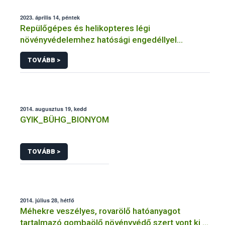
2023. április 14, péntek
Repülőgépes és helikopteres légi
növényvédelemhez hatósági engedéllyel
rendelkező szervezetek
TOVÁBB >
2014. augusztus 19, kedd
GYIK_BÜHG_BIONYOM
TOVÁBB >
2014. július 28, hétfő
Méhekre veszélyes, rovarölő hatóanyagot
tartalmazó gombaölő növényvédő szert vont ki a