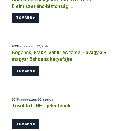
Élelmiszerlánc-biztonsági
Hivatal tevékenységéhez kötődő érintetti jogok
TOVÁBB >
gyakorlásával összefüggő adatkezeléseihez
2020. december 22, kedd
Bogáncs, Frakk, Vahúr és társai - avagy a 9
magyar őshonos kutyafajta
TOVÁBB >
2015. augusztus 26, szerda
További ITNET jelentések
TOVÁBB >