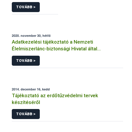
TOVÁBB >
2020. november 30, hétfő
Adatkezelési tájékoztató a Nemzeti
Élelmiszerlánc-biztonsági Hivatal által
üzemeltetett élelmiszerlánc-felügyeleti
TOVÁBB >
információs rendszerhez (FELIR) kapcsolódó
adatkezeléséhez
2014. december 16, kedd
Tájékoztató az erdőtűzvédelmi tervek
készítéséről
TOVÁBB >