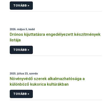
engedélyezésére, továbbá a meglévő engedély
TOVÁBB >
meghosszabbítására vagy módosítására irányuló
eljárásba
2026. május 5, kedd
Drónos kijuttatásra engedélyezett készítmények
listája
TOVÁBB >
2025. július 23, szerda
Növényvédő szerek alkalmazhatósága a
különböző kukorica kultúrákban
TOVÁBB >