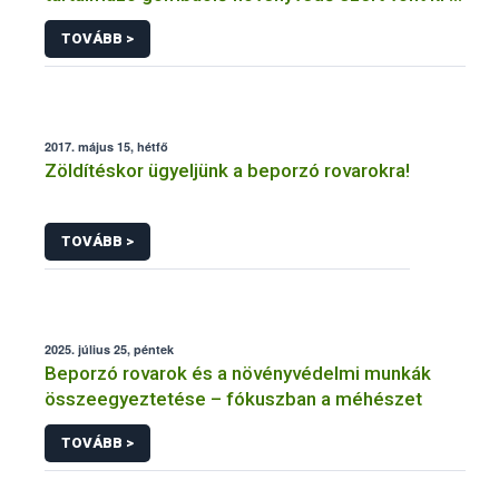
forgalomból a NÉBIH
TOVÁBB >
2017. május 15, hétfő
Zöldítéskor ügyeljünk a beporzó rovarokra!
TOVÁBB >
2025. július 25, péntek
Beporzó rovarok és a növényvédelmi munkák
összeegyeztetése – fókuszban a méhészet
TOVÁBB >