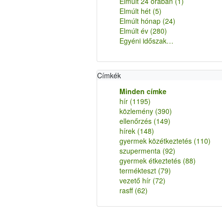
Elmúlt 24 órában
(1)
Elmúlt hét
(5)
Elmúlt hónap
(24)
Elmúlt év
(280)
Egyéni időszak…
Címkék
Minden címke
hír
(1195)
közlemény
(390)
ellenőrzés
(149)
hírek
(148)
gyermek közétkeztetés
(110)
szupermenta
(92)
gyermek étkeztetés
(88)
termékteszt
(79)
vezető hír
(72)
rasff
(62)