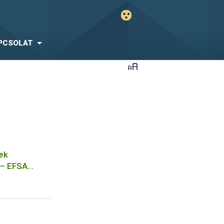
PCSOLAT
nek
 – EFSA