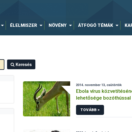
ÉLELMISZER
NÖVÉNY
ÁTFOGÓ TÉMÁK
KA
Keresés
2014. november 13, csütörtök
Ebola vírus közvetítésé
lehetősége bozóthússal
vélemény
TOVÁBB >