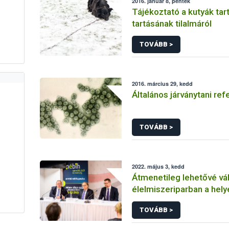
2016. január 8, péntek
Tájékoztató a kutyák tar
tartásának tilalmáról
TOVÁBB >
2016. március 29, kedd
Általános járványtani ref
TOVÁBB >
2022. május 3, kedd
Átmenetileg lehetővé vál
élelmiszeriparban a hely
összetevők felhasználás
TOVÁBB >
jelölési szabályoktól val