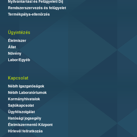
Nyilvántartási és Felügyeleti Díj
Rendszerszervezés és felügyelet
Termékpálya-ellenőrzés
Ügyintézés
Élelmiszer
Állat
Növény
Labor/Egyéb
Kapcsolat
Nébih Igazgatóságok
Nébih Laboratóriumok
Kormányhivatalok
Sajtókapcsolat
Ügyfélszolgálat
Hatósági jogsegély
Élelmiszermentő Központ
Hírlevél feliratkozás