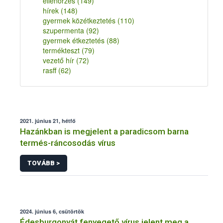
ellenőrzés
(149)
hírek
(148)
gyermek közétkeztetés
(110)
szupermenta
(92)
gyermek étkeztetés
(88)
termékteszt
(79)
vezető hír
(72)
rasff
(62)
2021. június 21, hétfő
Hazánkban is megjelent a paradicsom barna
termés-ráncosodás vírus
TOVÁBB >
2024. június 6, csütörtök
Édesburgonyát fenyegető vírus jelent meg a