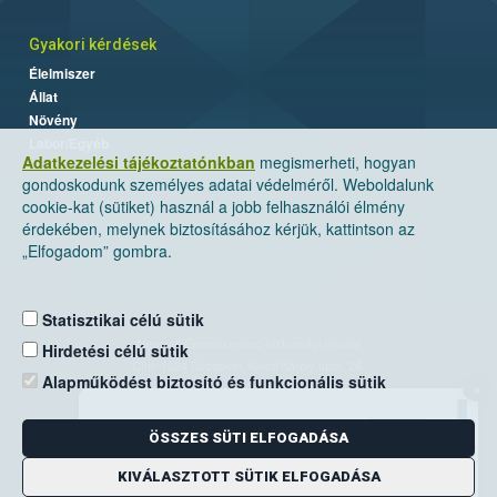
Gyakori kérdések
Élelmiszer
Állat
Növény
Labor/Egyéb
Adatkezelési tájékoztatónkban
megismerheti, hogyan
gondoskodunk személyes adatai védelméről. Weboldalunk
cookie-kat (sütiket) használ a jobb felhasználói élmény
érdekében, melynek biztosításához kérjük, kattintson az
„Elfogadom” gombra.
Statisztikai célú sütik
Nemzeti Élelmiszerlánc-biztonsági Hivatal
Hirdetési célú sütik
Cím: 1024 Budapest, Keleti Károly utca. 24.
Alapműködést biztosító és funkcionális sütik
×
Levelezési cím: 1525 Budapest. Pf. 30.
ÖSSZES SÜTI ELFOGADÁSA
E-mail:
ugyfelszolgalat@nebih.gov.hu
Zöld szám: 06-80/263-244
KIVÁLASZTOTT SÜTIK ELFOGADÁSA
Telefon: 06-1/ 336-9000