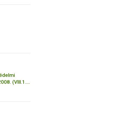
 használata
védelmi
08. (VIII.1.)
apján