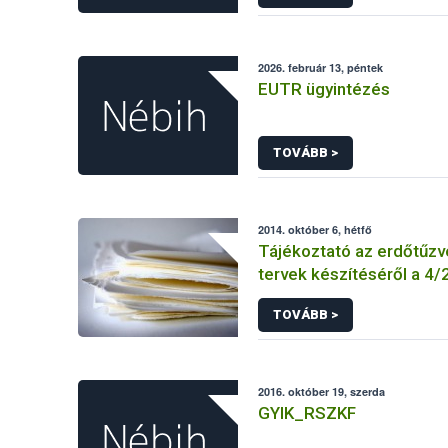
KEBO-D (angolul: CHEDD)
2026. február 13, péntek
EUTR ügyintézés
TOVÁBB >
2014. október 6, hétfő
Tájékoztató az erdőtűz
tervek készítéséről a 4/20
ÖM rendelet előírásai al
TOVÁBB >
2016. október 19, szerda
GYIK_RSZKF