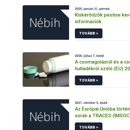
2025. január 31, péntek
Kiskérődzők pestise ke
információk
TOVÁBB >
2026. július 7, kedd
A csomagolásról és a c
hulladékról szóló (EU) 
rendelet és a fogyasztó
TOVÁBB >
élelmiszerekkel kapcsol
tájékoztatásáról szóló
rendelet jelölési kötele
összehangolásáról szóló AÉM 
2021. október 5, kedd
Nébih szakmai álláspont
Az Európai Unióba törté
során a TRACES (IMSOC
rendszerben kiállított K
TOVÁBB >
Egészségügyi Belépteté