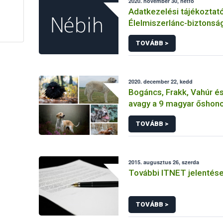
2020. november 30, hétfő
Adatkezelési tájékoztat
Élelmiszerlánc-biztonsá
Hivatal tevékenységéhe
TOVÁBB >
érintetti jogok gyakorlás
összefüggő adatkezelé
2020. december 22, kedd
Bogáncs, Frakk, Vahúr és 
avagy a 9 magyar őshono
TOVÁBB >
2015. augusztus 26, szerda
További ITNET jelentés
TOVÁBB >