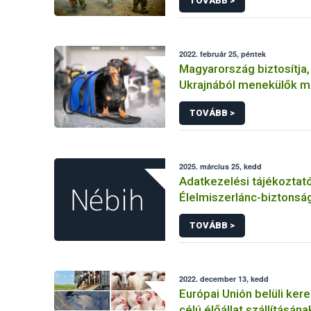
TOVÁBB >
2022. február 25, péntek
Magyarország biztosítja,
Ukrajnából menekülők m
hozhassák társállataikat
TOVÁBB >
2025. március 25, kedd
Adatkezelési tájékoztat
Élelmiszerlánc-biztonság
felnőttképzési tevéken
TOVÁBB >
kapcsolódó adatkezelé
2022. december 13, kedd
Európai Unión belüli ker
célú élőállat szállításána