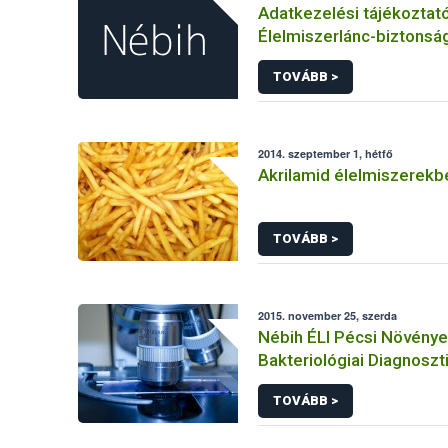
Adatkezelési tájékoztat
Élelmiszerlánc-biztonság
panaszok és közérdekű 
TOVÁBB >
kezeléséhez kapcsolód
adatkezeléséhez
2014. szeptember 1, hétfő
Akrilamid élelmiszerekb
TOVÁBB >
2015. november 25, szerda
Nébih ÉLI Pécsi Növény
Bakteriológiai Diagnoszt
Referencia Laboratóriu
TOVÁBB >