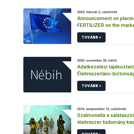
2023. február 2, csütörtök
Announcement on placin
FERTILIZER on the mark
Information on the mark
TOVÁBB >
FERTILIZER and the appli
certificate
2020. november 30, hétfő
Adatkezelési tájékoztat
Élelmiszerlánc-biztonság
elkülönített visszaélés-b
TOVÁBB >
rendszerhez kapcsolód
adatkezeléséhez
2016. szeptember 15, csütörtök
Szalmonella a salátaszó
élelmiszer tudomány kas
bioterrorizmus terror lé