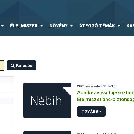
ÉLELMISZER
NÖVÉNY
ÁTFOGÓ TÉMÁK
KA
Keresés
2020. november 30, hétfő
Adatkezelési tájékoztat
Élelmiszerlánc-biztonság
hírlevelére történő regi
TOVÁBB >
kapcsolódó adatkezelé
vonatkozásában