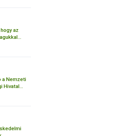
 hogy az
agukkal
ó a Nemzeti
i Hivatal
ységéhez
séhez
eskedelmi
k