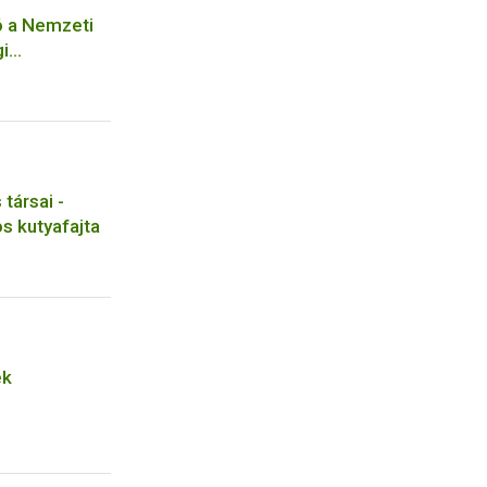
ó a Nemzeti
gi
z kötődő
ával
seihez
társai -
s kutyafajta
ek