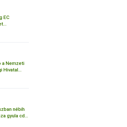
g EC
et
eting of EC
cation for a
ó a Nemzeti
i Hivatal
ejelentési
ó
szban nébih
za gyula cdc
pfene