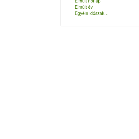
Elmúlt hónap
Elmúlt év
Egyéni időszak…