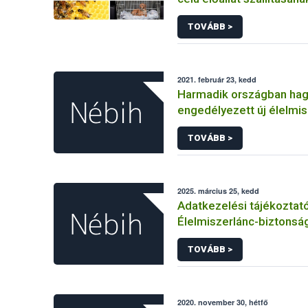
állategészségügyi feltét
TOVÁBB >
2021. február 23, kedd
Harmadik országban ha
engedélyezett új élelmi
Európai Unióban
TOVÁBB >
2025. március 25, kedd
Adatkezelési tájékoztat
Élelmiszerlánc-biztonság
Ügyfélprofil Rendszerbe
TOVÁBB >
tevékenység témakörben
közhatalmi eljárásaihoz
adatkezeléséhez
2020. november 30, hétfő