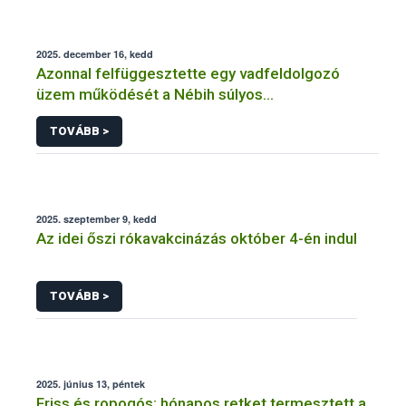
2025. december 16, kedd
Azonnal felfüggesztette egy vadfeldolgozó
üzem működését a Nébih súlyos
élelmiszerbiztonsági problémák miatt
TOVÁBB >
2025. szeptember 9, kedd
Az idei őszi rókavakcinázás október 4-én indul
TOVÁBB >
2025. június 13, péntek
Friss és ropogós: hónapos retket termesztett a