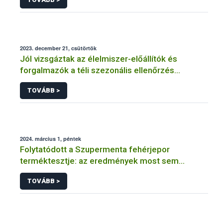
2023. december 21, csütörtök
Jól vizsgáztak az élelmiszer-előállítók és
forgalmazók a téli szezonális ellenőrzés
félidejében
TOVÁBB >
2024. március 1, péntek
Folytatódott a Szupermenta fehérjepor
terméktesztje: az eredmények most sem
felhőtlenek
TOVÁBB >