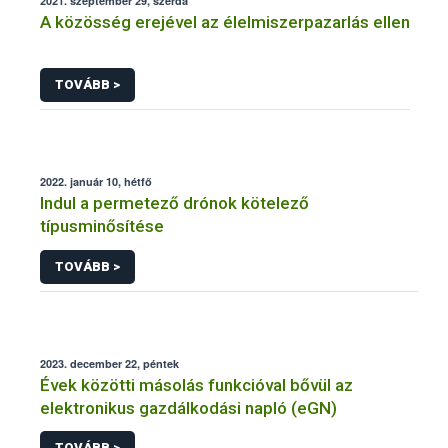
2021. szeptember 29, szerda
A közösség erejével az élelmiszerpazarlás ellen
TOVÁBB >
2022. január 10, hétfő
Indul a permetező drónok kötelező
típusminősítése
TOVÁBB >
2023. december 22, péntek
Évek közötti másolás funkcióval bővül az
elektronikus gazdálkodási napló (eGN)
TOVÁBB >