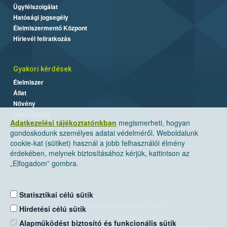
Ügyfélszolgálat
Hatósági jogsegély
Élelmiszermentő Központ
Hírlevél feliratkozás
Gyakori kérdések
Élelmiszer
Állat
Növény
Labor/Egyéb
Adatkezelési tájékoztatónkban
megismerheti, hogyan
gondoskodunk személyes adatai védelméről. Weboldalunk
cookie-kat (sütiket) használ a jobb felhasználói élmény
érdekében, melynek biztosításához kérjük, kattintson az
„Elfogadom” gombra.
Statisztikai célú sütik
Nemzeti Élelmiszerlánc-biztonsági Hivatal
Hirdetési célú sütik
Cím: 1024 Budapest, Keleti Károly utca. 24.
Alapműködést biztosító és funkcionális sütik
×
Levelezési cím: 1525 Budapest. Pf. 30.