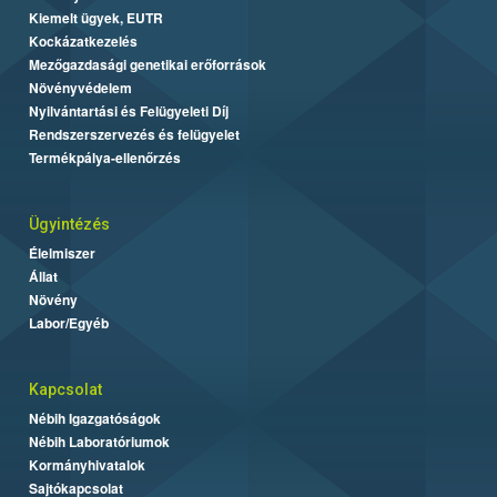
Kiemelt ügyek, EUTR
Kockázatkezelés
Mezőgazdasági genetikai erőforrások
Növényvédelem
Nyilvántartási és Felügyeleti Díj
Rendszerszervezés és felügyelet
Termékpálya-ellenőrzés
Ügyintézés
Élelmiszer
Állat
Növény
Labor/Egyéb
Kapcsolat
Nébih Igazgatóságok
Nébih Laboratóriumok
Kormányhivatalok
Sajtókapcsolat