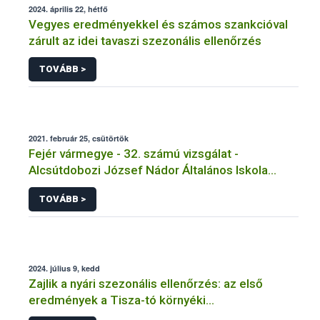
2024. április 22, hétfő
Vegyes eredményekkel és számos szankcióval
zárult az idei tavaszi szezonális ellenőrzés
TOVÁBB >
2021. február 25, csütörtök
Fejér vármegye - 32. számú vizsgálat -
Alcsútdobozi József Nádor Általános Iskola
Tálalókonyha - Alcsútdoboz
TOVÁBB >
2024. július 9, kedd
Zajlik a nyári szezonális ellenőrzés: az első
eredmények a Tisza-tó környéki
vendéglátóhelyekről érkeztek