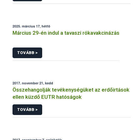
2025. március 17, hétfő
Március 29-én indul a tavaszi rókavakcinázás
TOVÁBB >
2017. november 21, kedd
Összehangolják tevékenységüket az erdőirtások
ellen küzdő EUTR hatóságok
TOVÁBB >
2017. szeptember 7, csütörtök