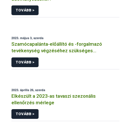
TOVÁBB >
2023. május 3, szerda
Szamócapalánta-előállító és -forgalmazó
tevékenység végzéséhez szükséges
gyümölcsfaiskolai engedélyről tájékoztat a Nébih
TOVÁBB >
2023. április 26, szerda
Elkészült a 2023-as tavaszi szezonális
ellenőrzés mérlege
TOVÁBB >