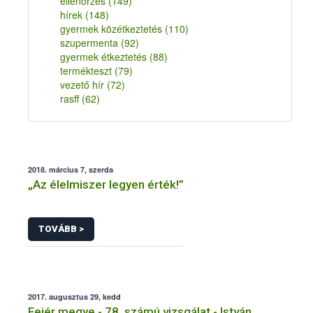
ellenőrzés
(149)
hírek
(148)
gyermek közétkeztetés
(110)
szupermenta
(92)
gyermek étkeztetés
(88)
termékteszt
(79)
vezető hír
(72)
rasff
(62)
2018. március 7, szerda
„Az élelmiszer legyen érték!”
TOVÁBB >
2017. augusztus 29, kedd
Fejér megye - 78. számú vizsgálat - István