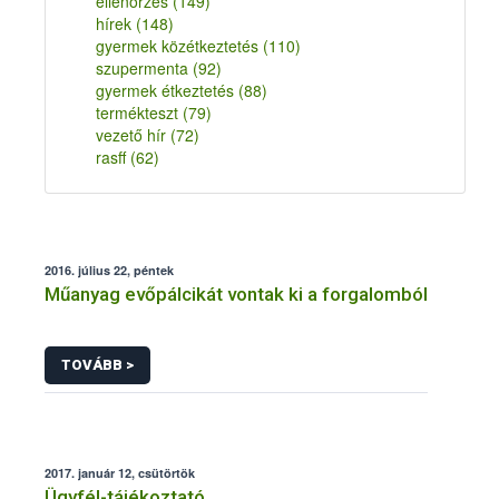
ellenőrzés
(149)
hírek
(148)
gyermek közétkeztetés
(110)
szupermenta
(92)
gyermek étkeztetés
(88)
termékteszt
(79)
vezető hír
(72)
rasff
(62)
2016. július 22, péntek
Műanyag evőpálcikát vontak ki a forgalomból
TOVÁBB >
2017. január 12, csütörtök
Ügyfél-tájékoztató