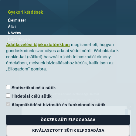
Gyakori kérdések
Élelmiszer
Állat
Növény
Labor/Egyéb
Adatkezelési tájékoztatónkban
megismerheti, hogyan
gondoskodunk személyes adatai védelméről. Weboldalunk
cookie-kat (sütiket) használ a jobb felhasználói élmény
érdekében, melynek biztosításához kérjük, kattintson az
„Elfogadom” gombra.
Statisztikai célú sütik
Nemzeti Élelmiszerlánc-biztonsági Hivatal
Hirdetési célú sütik
Cím: 1024 Budapest, Keleti Károly utca. 24.
Alapműködést biztosító és funkcionális sütik
×
Levelezési cím: 1525 Budapest. Pf. 30.
ÖSSZES SÜTI ELFOGADÁSA
E-mail:
ugyfelszolgalat@nebih.gov.hu
Zöld szám: 06-80/263-244
KIVÁLASZTOTT SÜTIK ELFOGADÁSA
Telefon: 06-1/ 336-9000