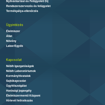
Nyilvántartási és Felügyeleti Díj
Rendszerszervezés és felügyelet
Termékpálya-ellenőrzés
Ügyintézés
Élelmiszer
Állat
Növény
Labor/Egyéb
Kapcsolat
Nébih Igazgatóságok
Nébih Laboratóriumok
Kormányhivatalok
Sajtókapcsolat
Ügyfélszolgálat
Hatósági jogsegély
Élelmiszermentő Központ
Hírlevél feliratkozás