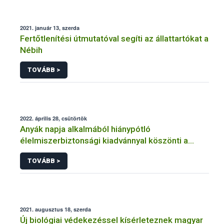
2021. január 13, szerda
Fertőtlenítési útmutatóval segíti az állattartókat a
Nébih
TOVÁBB >
2022. április 28, csütörtök
Anyák napja alkalmából hiánypótló
élelmiszerbiztonsági kiadvánnyal köszönti a
kismamákat a Nébih
TOVÁBB >
2021. augusztus 18, szerda
Új biológiai védekezéssel kísérleteznek magyar