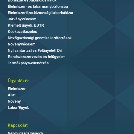
Élelmiszer- és takarmánybiztonság
Élelmiszerlánc-biztonsági laborhálózat
Járványvédelem
Kiemelt ügyek, EUTR
Kockázatkezelés
Mezőgazdasági genetikai erőforrások
Növényvédelem
Nyilvántartási és Felügyeleti Díj
Rendszerszervezés és felügyelet
Termékpálya-ellenőrzés
Ügyintézés
Élelmiszer
Állat
Növény
Labor/Egyéb
Kapcsolat
Nébih Igazgatóságok