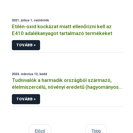
2021. július 1, csütörtök
Etilén-oxid kockázat miatt ellenőrizni kell az
E410 adalékanyagot tartalmazó termékeket
TOVÁBB >
2024. március 12, kedd
Tudnivalók a harmadik országból származó,
élelmiszercélú, növényi eredetű (hagyományos
és ökológiai/átállási) termékek mintavételének
TOVÁBB >
költségéről
Előző
Több