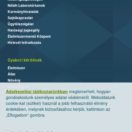
Nébih Laboratóriumok
Kormányhivatalok
Sajtókapcsolat
Ügyfélszolgálat
Hatósági jogsegély
Élelmiszermentő Központ
Hírlevél feliratkozás
Gyakori kérdések
Élelmiszer
Állat
Növény
Labor/Egyéb
Adatkezelési tájékoztatónkban
megismerheti, hogyan
gondoskodunk személyes adatai védelméről. Weboldalunk
cookie-kat (sütiket) használ a jobb felhasználói élmény
érdekében, melynek biztosításához kérjük, kattintson az
„Elfogadom” gombra.