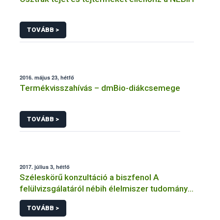
TOVÁBB >
2016. május 23, hétfő
Termékvisszahívás – dmBio-diákcsemege
TOVÁBB >
2017. július 3, hétfő
Széleskörű konzultáció a biszfenol A
felülvizsgálatáról nébih élelmiszer tudomány
efsa bpa cef
TOVÁBB >