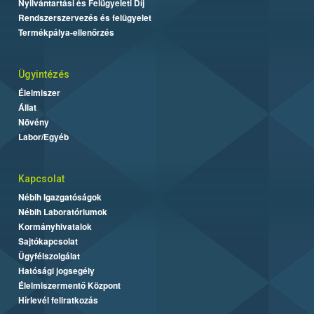
Nyilvántartási és Felügyeleti Díj
Rendszerszervezés és felügyelet
Termékpálya-ellenőrzés
Ügyintézés
Élelmiszer
Állat
Növény
Labor/Egyéb
Kapcsolat
Nébih Igazgatóságok
Nébih Laboratóriumok
Kormányhivatalok
Sajtókapcsolat
Ügyfélszolgálat
Hatósági jogsegély
Élelmiszermentő Központ
Hírlevél feliratkozás