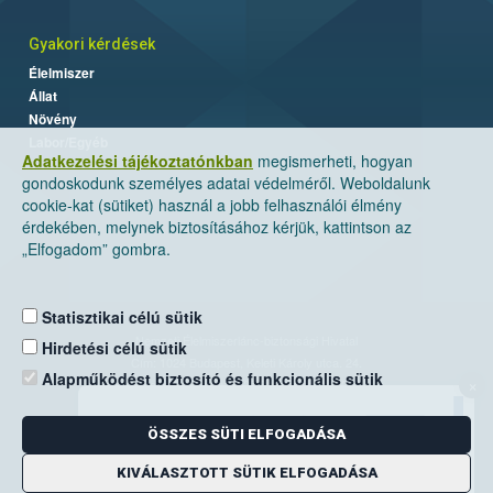
Gyakori kérdések
Élelmiszer
Állat
Növény
Labor/Egyéb
Adatkezelési tájékoztatónkban
megismerheti, hogyan
gondoskodunk személyes adatai védelméről. Weboldalunk
cookie-kat (sütiket) használ a jobb felhasználói élmény
érdekében, melynek biztosításához kérjük, kattintson az
„Elfogadom” gombra.
Statisztikai célú sütik
Nemzeti Élelmiszerlánc-biztonsági Hivatal
Hirdetési célú sütik
Cím: 1024 Budapest, Keleti Károly utca. 24.
Alapműködést biztosító és funkcionális sütik
×
Levelezési cím: 1525 Budapest. Pf. 30.
ÖSSZES SÜTI ELFOGADÁSA
E-mail:
ugyfelszolgalat@nebih.gov.hu
Zöld szám: 06-80/263-244
KIVÁLASZTOTT SÜTIK ELFOGADÁSA
Telefon: 06-1/ 336-9000