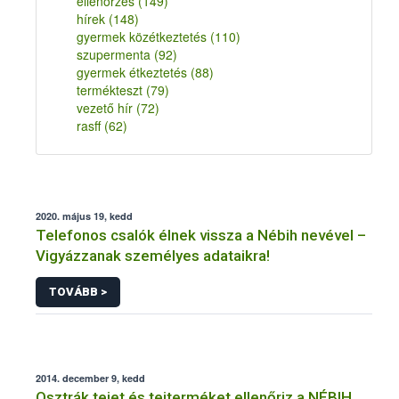
ellenőrzés
(149)
hírek
(148)
gyermek közétkeztetés
(110)
szupermenta
(92)
gyermek étkeztetés
(88)
termékteszt
(79)
vezető hír
(72)
rasff
(62)
2020. május 19, kedd
Telefonos csalók élnek vissza a Nébih nevével –
Vigyázzanak személyes adataikra!
TOVÁBB >
2014. december 9, kedd
Osztrák tejet és tejterméket ellenőriz a NÉBIH