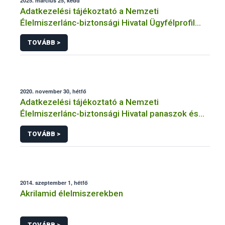
2025. március 25, kedd
Adatkezelési tájékoztató a Nemzeti
Élelmiszerlánc-biztonsági Hivatal Ügyfélprofil
Rendszerben kistermelői tevékenység
TOVÁBB >
témakörben intézhető közhatalmi eljárásaihoz
kapcsolódó adatkezeléséhez
2020. november 30, hétfő
Adatkezelési tájékoztató a Nemzeti
Élelmiszerlánc-biztonsági Hivatal panaszok és
közérdekű bejelentések kezeléséhez
TOVÁBB >
kapcsolódó adatkezeléséhez
2014. szeptember 1, hétfő
Akrilamid élelmiszerekben
TOVÁBB >