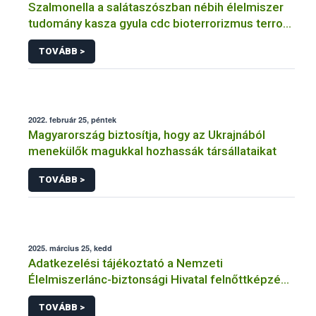
Szalmonella a salátaszószban nébih élelmiszer
tudomány kasza gyula cdc bioterrorizmus terror
lépfene
TOVÁBB >
2022. február 25, péntek
Magyarország biztosítja, hogy az Ukrajnából
menekülők magukkal hozhassák társállataikat
TOVÁBB >
2025. március 25, kedd
Adatkezelési tájékoztató a Nemzeti
Élelmiszerlánc-biztonsági Hivatal felnőttképzési
tevékenységéhez kapcsolódó adatkezeléséhez
TOVÁBB >