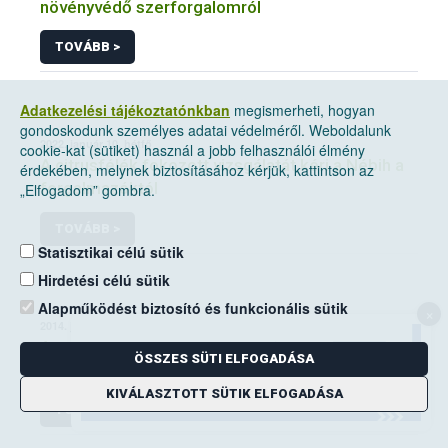
növényvédő szerforgalomról
TOVÁBB >
Adatkezelési tájékoztatónkban
megismerheti, hogyan
gondoskodunk személyes adatai védelméről. Weboldalunk
2022. január 10, hétfő
cookie-kat (sütiket) használ a jobb felhasználói élmény
A citrusfélék fokozott vizsgálatát kéri a Nébih a
érdekében, melynek biztosításához kérjük, kattintson az
forgalmazóktól
„Elfogadom” gombra.
TOVÁBB >
Statisztikai célú sütik
Hirdetési célú sütik
Alapműködést biztosító és funkcionális sütik
×
2014. június 14, szombat
A mezei pocok elleni védekezési kötelezettség
ÖSSZES SÜTI ELFOGADÁSA
a földhasználók kiemelt feladata
KIVÁLASZTOTT SÜTIK ELFOGADÁSA
TOVÁBB >