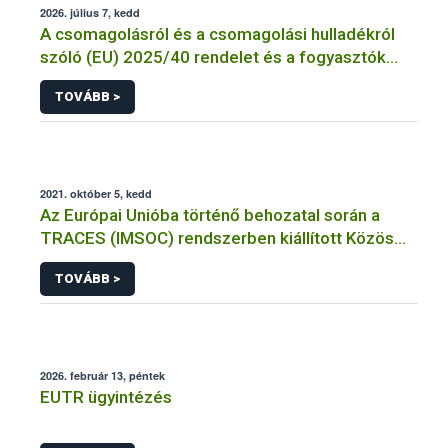
2026. július 7, kedd
A csomagolásról és a csomagolási hulladékról
szóló (EU) 2025/40 rendelet és a fogyasztók
élelmiszerekkel kapcsolatos tájékoztatásáról
TOVÁBB >
szóló 1169/2011/EU rendelet jelölési
kötelezettségeinek összehangolásáról szóló
AÉM – Nébih szakmai álláspont
2021. október 5, kedd
Az Európai Unióba történő behozatal során a
TRACES (IMSOC) rendszerben kiállított Közös
Egészségügyi Beléptetési Okmány: KEBO-D
TOVÁBB >
(angolul: CHEDD) használata
2026. február 13, péntek
EUTR ügyintézés