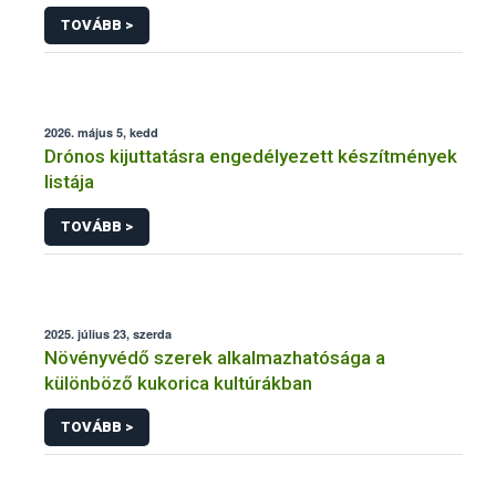
engedélyezésére, továbbá a meglévő engedély
TOVÁBB >
meghosszabbítására vagy módosítására irányuló
eljárásba
2026. május 5, kedd
Drónos kijuttatásra engedélyezett készítmények
listája
TOVÁBB >
2025. július 23, szerda
Növényvédő szerek alkalmazhatósága a
különböző kukorica kultúrákban
TOVÁBB >