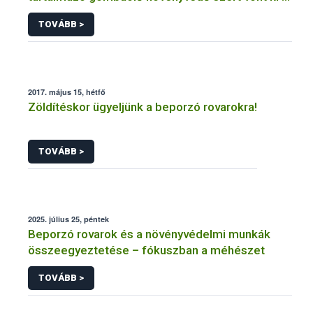
forgalomból a NÉBIH
TOVÁBB >
2017. május 15, hétfő
Zöldítéskor ügyeljünk a beporzó rovarokra!
TOVÁBB >
2025. július 25, péntek
Beporzó rovarok és a növényvédelmi munkák
összeegyeztetése – fókuszban a méhészet
TOVÁBB >