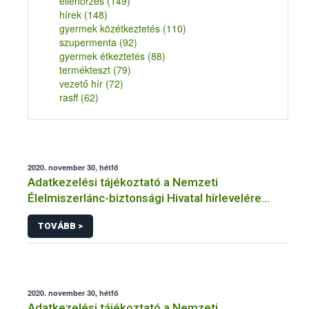
ellenőrzés
(149)
hírek
(148)
gyermek közétkeztetés
(110)
szupermenta
(92)
gyermek étkeztetés
(88)
termékteszt
(79)
vezető hír
(72)
rasff
(62)
2020. november 30, hétfő
Adatkezelési tájékoztató a Nemzeti
Élelmiszerlánc-biztonsági Hivatal hírlevelére
történő regisztrációhoz kapcsolódó
TOVÁBB >
adatkezelések vonatkozásában
2020. november 30, hétfő
Adatkezelési tájékoztató a Nemzeti