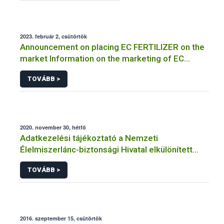
2023. február 2, csütörtök
Announcement on placing EC FERTILIZER on the
market Information on the marketing of EC
FERTILIZER and the application for a certificate
TOVÁBB >
2020. november 30, hétfő
Adatkezelési tájékoztató a Nemzeti
Élelmiszerlánc-biztonsági Hivatal elkülönített
visszaélés-bejelentési rendszerhez kapcsolódó
TOVÁBB >
adatkezeléséhez
2016. szeptember 15, csütörtök