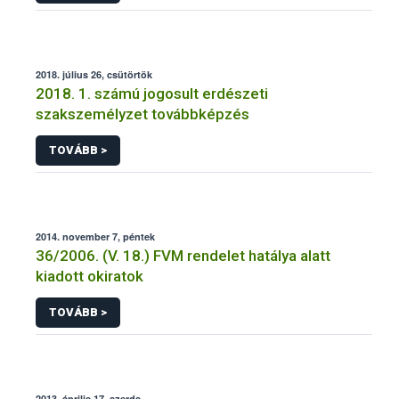
2018. július 26, csütörtök
2018. 1. számú jogosult erdészeti
szakszemélyzet továbbképzés
TOVÁBB >
2014. november 7, péntek
36/2006. (V. 18.) FVM rendelet hatálya alatt
kiadott okiratok
TOVÁBB >
2013. április 17, szerda