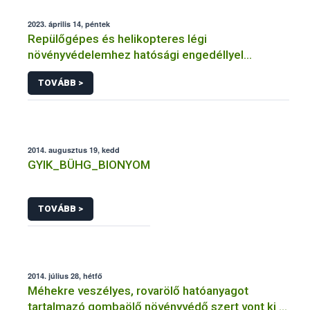
2023. április 14, péntek
Repülőgépes és helikopteres légi
növényvédelemhez hatósági engedéllyel
rendelkező szervezetek
TOVÁBB >
2014. augusztus 19, kedd
GYIK_BÜHG_BIONYOM
TOVÁBB >
2014. július 28, hétfő
Méhekre veszélyes, rovarölő hatóanyagot
tartalmazó gombaölő növényvédő szert vont ki a