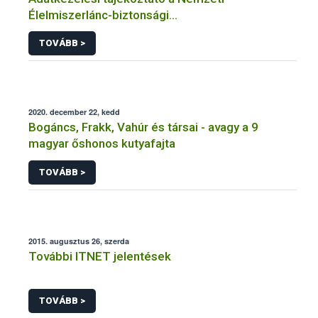
Élelmiszerlánc-biztonsági
Hivatal tevékenységéhez kötődő érintetti jogok
TOVÁBB >
gyakorlásával összefüggő adatkezeléseihez
2020. december 22, kedd
Bogáncs, Frakk, Vahúr és társai - avagy a 9
magyar őshonos kutyafajta
TOVÁBB >
2015. augusztus 26, szerda
További ITNET jelentések
TOVÁBB >