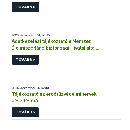
TOVÁBB >
2020. november 30, hétfő
Adatkezelési tájékoztató a Nemzeti
Élelmiszerlánc-biztonsági Hivatal által
üzemeltetett élelmiszerlánc-felügyeleti
TOVÁBB >
információs rendszerhez (FELIR) kapcsolódó
adatkezeléséhez
2014. december 16, kedd
Tájékoztató az erdőtűzvédelmi tervek
készítéséről
TOVÁBB >