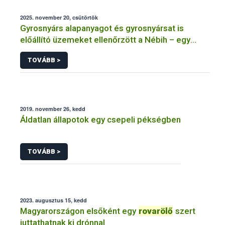
2025. november 20, csütörtök
Gyrosnyárs alapanyagot és gyrosnyársat is
előállító üzemeket ellenőrzött a Nébih – egy
üzem működését azonnal felfüggesztették
TOVÁBB >
2019. november 26, kedd
Áldatlan állapotok egy csepeli pékségben
TOVÁBB >
2023. augusztus 15, kedd
Magyarországon elsőként egy
rovarölő
szert
juttathatnak ki drónnal