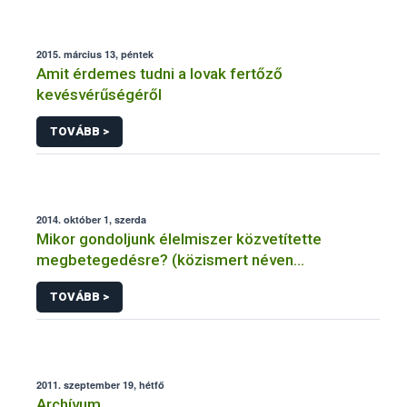
2015. március 13, péntek
Amit érdemes tudni a lovak fertőző
kevésvérűségéről
TOVÁBB >
2014. október 1, szerda
Mikor gondoljunk élelmiszer közvetítette
megbetegedésre? (közismert néven
ételmérgezésre, ételfertőzésre)
TOVÁBB >
2011. szeptember 19, hétfő
Archívum