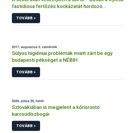
fastidiosa fertőzés kockázatát hordozó
növények listája
TOVÁBB >
2017. augusztus 3, csütörtök
Súlyos higiéniai problémák miatt zárt be egy
budapesti pékséget a NÉBIH
TOVÁBB >
2026. július 20, hétfő
Szlovákiában is megjelent a kőrisrontó
karcsúdíszbogár
TOVÁBB >