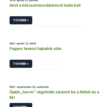
2016. április 22, péntek
Amit a bőrcsomósodáskórról tudni kell
TOVÁBB >
2021. április 12, hétfő
Fagyos tavaszi hajnalok után
TOVÁBB >
2021. szeptember 23, csütörtök
Újabb „horror” vágóhidat záratott be a Nébih és a
KH
TOVÁBB >