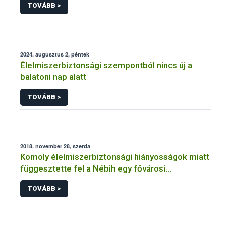
TOVÁBB >
2024. augusztus 2, péntek
Élelmiszerbiztonsági szempontból nincs új a
balatoni nap alatt
TOVÁBB >
2018. november 28, szerda
Komoly élelmiszerbiztonsági hiányosságok miatt
függesztette fel a Nébih egy fővárosi
cukrászüzem működését
TOVÁBB >