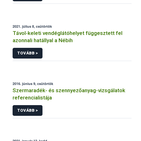
2021. július 8, csütörtök
Távol-keleti vendéglátóhelyet függesztett fel
azonnali hatállyal a Nébih
TOVÁBB >
2016. június 9, csütörtök
Szermaradék- és szennyezőanyag-vizsgálatok
referencialistája
TOVÁBB >
2021. január 12, kedd