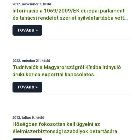
2017. november 7, kedd
Információ a 1069/2009/EK európai parlamenti
és tanácsi rendelet szerint nyilvántartásba vett
vagy engedélyezett üzemek jegyzékéhez
TOVÁBB >
2022. március 21, hétfő
Tudnivalók a Magyarországról Kínába irányuló
árukukorica exporttal kapcsolatos
kötelezettségekről
TOVÁBB >
2012. július 9, hétfő
Hőségben fokozottan kell ügyelni az
élelmiszerbiztonsági szabályok betartására