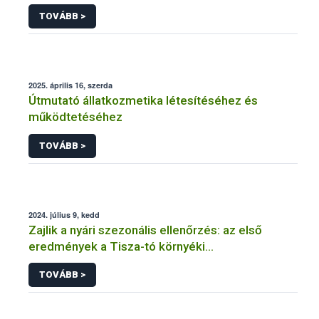
vendéglátóhelyen a Nébih
TOVÁBB >
2025. április 16, szerda
Útmutató állatkozmetika létesítéséhez és
működtetéséhez
TOVÁBB >
2024. július 9, kedd
Zajlik a nyári szezonális ellenőrzés: az első
eredmények a Tisza-tó környéki
vendéglátóhelyekről érkeztek
TOVÁBB >