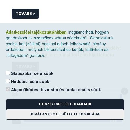
TOVÁBB >
Adatkezelési tájékoztatónkban
megismerheti, hogyan
gondoskodunk személyes adatai védelméről. Weboldalunk
2025. február 26, szerda
cookie-kat (sütiket) használ a jobb felhasználói élmény
Újabb
rovarölő
permetezőszer kapott engedélyt
érdekében, melynek biztosításához kérjük, kattintson az
Magyarországon a drónnal történő kijuttatásra
„Elfogadom” gombra.
TOVÁBB >
Statisztikai célú sütik
Hirdetési célú sütik
Alapműködést biztosító és funkcionális sütik
×
2026. április 24, péntek
Újabb
rovarölő
szerek kaptak engedélyt az
ÖSSZES SÜTI ELFOGADÁSA
amerikai szőlőkabóca elleni védekezésben
KIVÁLASZTOTT SÜTIK ELFOGADÁSA
TOVÁBB >