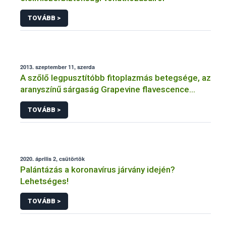
TOVÁBB >
2013. szeptember 11, szerda
A szőlő legpusztítóbb fitoplazmás betegsége, az
aranyszínű sárgaság Grapevine flavescence
dorée (FD)
TOVÁBB >
2020. április 2, csütörtök
Palántázás a koronavírus járvány idején?
Lehetséges!
TOVÁBB >