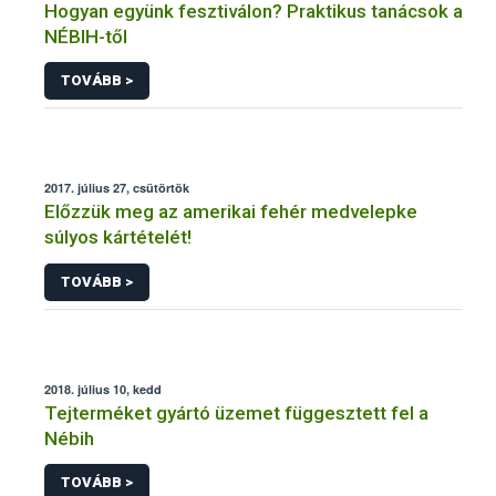
Hogyan együnk fesztiválon? Praktikus tanácsok a
NÉBIH-től
TOVÁBB >
2017. július 27, csütörtök
Előzzük meg az amerikai fehér medvelepke
súlyos kártételét!
TOVÁBB >
2018. július 10, kedd
Tejterméket gyártó üzemet függesztett fel a
Nébih
TOVÁBB >