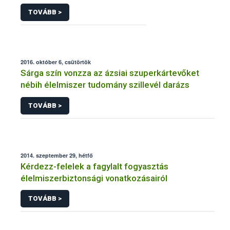
TOVÁBB >
2016. október 6, csütörtök
Sárga szín vonzza az ázsiai szuperkártevőket
nébih élelmiszer tudomány szillevél darázs
TOVÁBB >
2014. szeptember 29, hétfő
Kérdezz-felelek a fagylalt fogyasztás
élelmiszerbiztonsági vonatkozásairól
TOVÁBB >