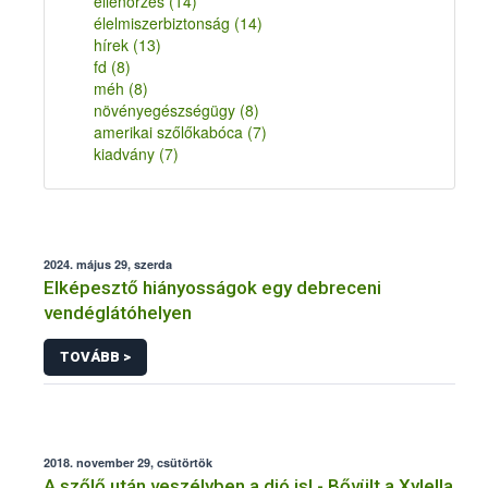
ellenőrzés
(14)
élelmiszerbiztonság
(14)
hírek
(13)
fd
(8)
méh
(8)
növényegészségügy
(8)
amerikai szőlőkabóca
(7)
kiadvány
(7)
2024. május 29, szerda
Elképesztő hiányosságok egy debreceni
vendéglátóhelyen
TOVÁBB >
2018. november 29, csütörtök
A szőlő után veszélyben a dió is! - Bővült a Xylella