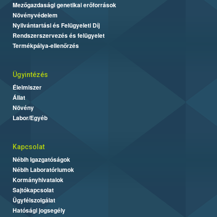
Mezőgazdasági genetikai erőforrások
Növényvédelem
Nyilvántartási és Felügyeleti Díj
Rendszerszervezés és felügyelet
Termékpálya-ellenőrzés
Ügyintézés
Élelmiszer
Állat
Növény
Labor/Egyéb
Kapcsolat
Nébih Igazgatóságok
Nébih Laboratóriumok
Kormányhivatalok
Sajtókapcsolat
Ügyfélszolgálat
Hatósági jogsegély