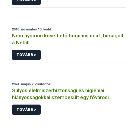
2018. november 13, kedd
Nem nyomon követhető borjúhús miatt bírságolt
a Nébih
TOVÁBB >
2024. május 2, csütörtök
Súlyos élelmiszerbiztonsági és higiéniai
hiányosságokkal szembesült egy fővárosi
vendéglátóhelyen a Nébih
TOVÁBB >