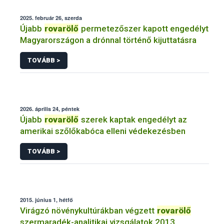
2025. február 26, szerda
Újabb
rovarölő
permetezőszer kapott engedélyt
Magyarországon a drónnal történő kijuttatásra
TOVÁBB >
2026. április 24, péntek
Újabb
rovarölő
szerek kaptak engedélyt az
amerikai szőlőkabóca elleni védekezésben
TOVÁBB >
2015. június 1, hétfő
Virágzó növénykultúrákban végzett
rovarölő
szermaradék-analitikai vizsgálatok 2013