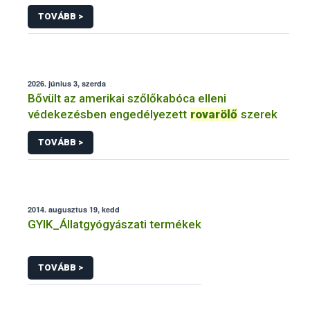
TOVÁBB >
2026. június 3, szerda
Bővült az amerikai szőlőkabóca elleni
védekezésben engedélyezett
rovarölő
szerek
TOVÁBB >
2014. augusztus 19, kedd
GYIK_Állatgyógyászati termékek
TOVÁBB >