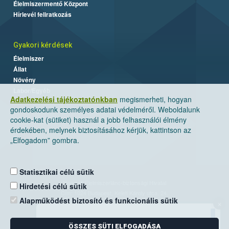
Élelmiszermentő Központ
Hírlevél feliratkozás
Gyakori kérdések
Élelmiszer
Állat
Növény
Labor/Egyéb
Adatkezelési tájékoztatónkban
megismerheti, hogyan
gondoskodunk személyes adatai védelméről. Weboldalunk
cookie-kat (sütiket) használ a jobb felhasználói élmény
érdekében, melynek biztosításához kérjük, kattintson az
„Elfogadom” gombra.
Statisztikai célú sütik
Nemzeti Élelmiszerlánc-biztonsági Hivatal
Hirdetési célú sütik
Cím: 1024 Budapest, Keleti Károly utca. 24.
Alapműködést biztosító és funkcionális sütik
×
Levelezési cím: 1525 Budapest. Pf. 30.
ÖSSZES SÜTI ELFOGADÁSA