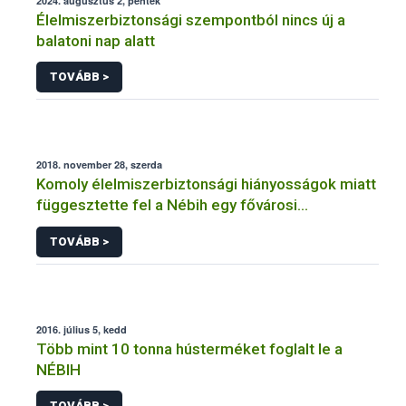
2024. augusztus 2, péntek
Élelmiszerbiztonsági szempontból nincs új a
balatoni nap alatt
TOVÁBB >
2018. november 28, szerda
Komoly élelmiszerbiztonsági hiányosságok miatt
függesztette fel a Nébih egy fővárosi
cukrászüzem működését
TOVÁBB >
2016. július 5, kedd
Több mint 10 tonna hústerméket foglalt le a
NÉBIH
TOVÁBB >