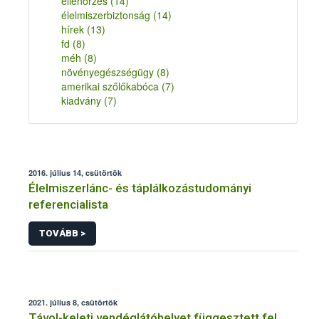
ellenőrzés
(14)
élelmiszerbiztonság
(14)
hírek
(13)
fd
(8)
méh
(8)
növényegészségügy
(8)
amerikai szőlőkabóca
(7)
kiadvány
(7)
2016. július 14, csütörtök
Élelmiszerlánc- és táplálkozástudományi
referencialista
TOVÁBB >
2021. július 8, csütörtök
Távol-keleti vendéglátóhelyet függesztett fel