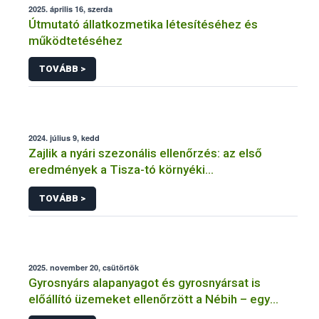
2025. április 16, szerda
Útmutató állatkozmetika létesítéséhez és
működtetéséhez
TOVÁBB >
2024. július 9, kedd
Zajlik a nyári szezonális ellenőrzés: az első
eredmények a Tisza-tó környéki
vendéglátóhelyekről érkeztek
TOVÁBB >
2025. november 20, csütörtök
Gyrosnyárs alapanyagot és gyrosnyársat is
előállító üzemeket ellenőrzött a Nébih – egy
üzem működését azonnal felfüggesztették