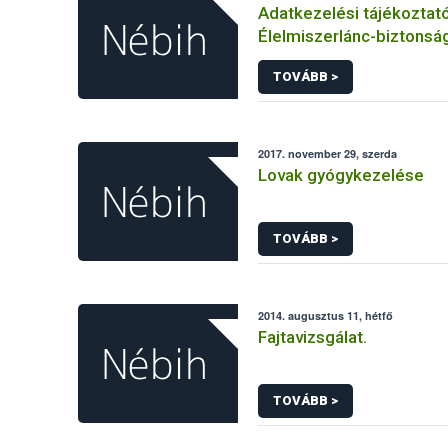
Adatkezelési tájékoztat
Élelmiszerlánc-biztonság
Ügyfélprofil Rendszerben
TOVÁBB >
témakörben intézhető k
eljárásaihoz kapcsolódó
adatkezeléséhez
2017. november 29, szerda
Lovak gyógykezelése
TOVÁBB >
2014. augusztus 11, hétfő
Fajtavizsgálat.
TOVÁBB >