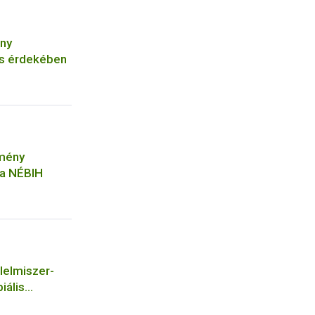
ny
s érdekében
tmény
 a NÉBIH
lelmiszer-
iális