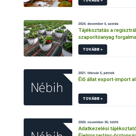
TOVÁBB >
2024. december 4, szerda
Tájékoztatás a regisztrá
szaporítóanyag forgalm
kötelezettségeiről
TOVÁBB >
2021. február 5, péntek
Élő állat export-import a
TOVÁBB >
2020. november 30, hétfő
Adatkezelési tájékoztat
Élelmiszerlánc-biztonság