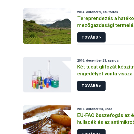
2014. október 9, csütörtök
Tereprendezés a hatéko
mezőgazdasági termelé
TOVÁBB >
2016. december 21, szerda
Két tucat glifozát készí
engedélyét vonta vissza
TOVÁBB >
2017. október 24, kedd
EU-FAO összefogás az é
hulladék és az antimikrob
rezisztencia ellen