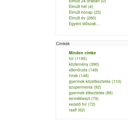
Elmúlt 24 órában
(0)
Elmúlt hét
(4)
Elmúlt hónap
(23)
Elmúlt év
(280)
Egyéni időszak…
Címkék
Minden címke
hír
(1195)
közlemény
(390)
ellenőrzés
(149)
hírek
(148)
gyermek közétkeztetés
(110)
szupermenta
(92)
gyermek étkeztetés
(88)
termékteszt
(79)
vezető hír
(72)
rasff
(62)