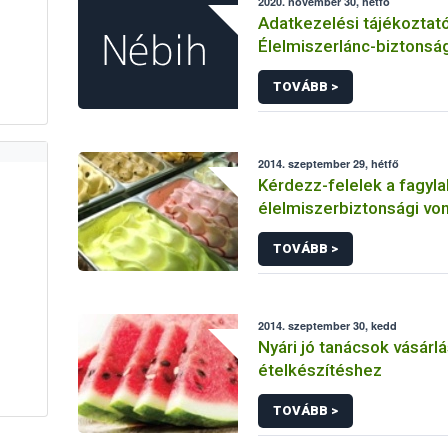
2020. november 30, hétfő
Adatkezelési tájékoztat
Élelmiszerlánc-biztonság
Ügyfélprofil Rendszerb
TOVÁBB >
témakörben intézhető k
eljárásaihoz kapcsolódó
adatkezeléséhez
2014. szeptember 29, hétfő
Kérdezz-felelek a fagyla
élelmiszerbiztonsági vo
TOVÁBB >
2014. szeptember 30, kedd
Nyári jó tanácsok vásárl
ételkészítéshez
TOVÁBB >