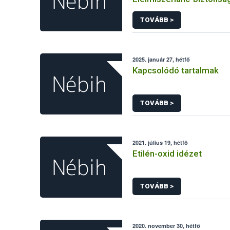
Mezőgazdasági Genetik
TOVÁBB >
Erőforrások Igazgatóság
eljárásaihoz kapcsolódó
adatkezeléséhez
2025. január 27, hétfő
Kapcsolódó tartalmak
TOVÁBB >
2021. július 19, hétfő
Etilén-oxid idézet
TOVÁBB >
2020. november 30, hétfő