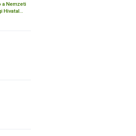
ó a Nemzeti
i Hivatal
 állattartás
özhatalmi