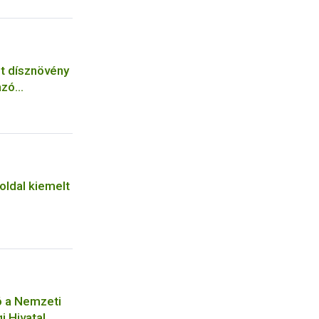
lt dísznövény
azó
loldal kiemelt
ó a Nemzeti
i Hivatal