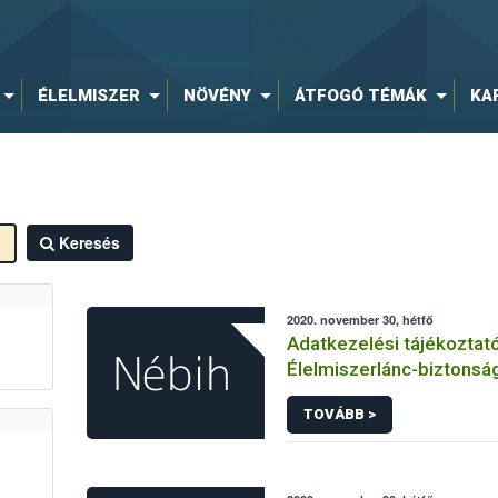
ÉLELMISZER
NÖVÉNY
ÁTFOGÓ TÉMÁK
KA
Keresés
2020. november 30, hétfő
Adatkezelési tájékoztat
Élelmiszerlánc-biztonság
Ügyfélprofil Rendszerbe
TOVÁBB >
vendéglátás és étkeztet
témakörben intézhető k
eljárásaihoz kapcsolódó
adatkezeléséhez