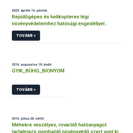
2023. április 14, péntek
Repülőgépes és helikopteres légi
növényvédelemhez hatósági engedéllyel
rendelkező szervezetek
TOVÁBB >
2014. augusztus 19, kedd
GYIK_BÜHG_BIONYOM
TOVÁBB >
2014. július 28, hétfő
Méhekre veszélyes, rovarölő hatóanyagot
tartalmazó gombaölő növényvédő szert vont ki a