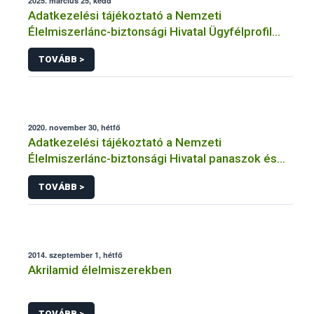
2025. március 25, kedd
Adatkezelési tájékoztató a Nemzeti
Élelmiszerlánc-biztonsági Hivatal Ügyfélprofil
Rendszerben kistermelői tevékenység
TOVÁBB >
témakörben intézhető közhatalmi eljárásaihoz
kapcsolódó adatkezeléséhez
2020. november 30, hétfő
Adatkezelési tájékoztató a Nemzeti
Élelmiszerlánc-biztonsági Hivatal panaszok és
közérdekű bejelentések kezeléséhez
TOVÁBB >
kapcsolódó adatkezeléséhez
2014. szeptember 1, hétfő
Akrilamid élelmiszerekben
TOVÁBB >