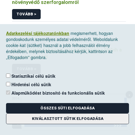
növényvédő szerforgalomról
TOVÁBB >
Adatkezelési tájékoztatónkban
megismerheti, hogyan
gondoskodunk személyes adatai védelméről. Weboldalunk
2022. január 10, hétfő
cookie-kat (sütiket) használ a jobb felhasználói élmény
A citrusfélék fokozott vizsgálatát kéri a Nébih a
érdekében, melynek biztosításához kérjük, kattintson az
forgalmazóktól
„Elfogadom” gombra.
TOVÁBB >
Statisztikai célú sütik
Hirdetési célú sütik
Alapműködést biztosító és funkcionális sütik
×
2014. június 14, szombat
A mezei pocok elleni védekezési kötelezettség
ÖSSZES SÜTI ELFOGADÁSA
a földhasználók kiemelt feladata
KIVÁLASZTOTT SÜTIK ELFOGADÁSA
TOVÁBB >