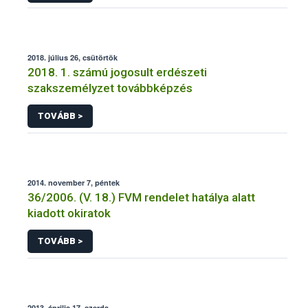
2018. július 26, csütörtök
2018. 1. számú jogosult erdészeti
szakszemélyzet továbbképzés
TOVÁBB >
2014. november 7, péntek
36/2006. (V. 18.) FVM rendelet hatálya alatt
kiadott okiratok
TOVÁBB >
2013. április 17, szerda