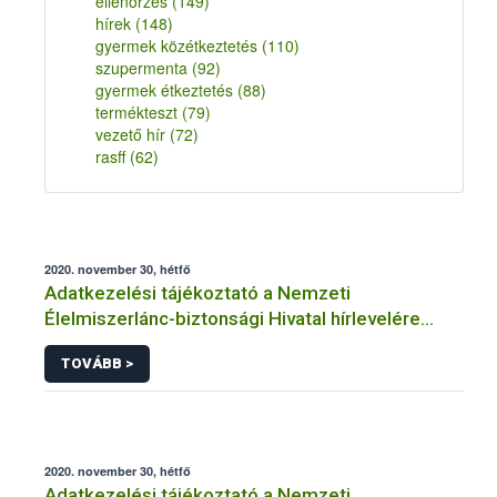
ellenőrzés
(149)
hírek
(148)
gyermek közétkeztetés
(110)
szupermenta
(92)
gyermek étkeztetés
(88)
termékteszt
(79)
vezető hír
(72)
rasff
(62)
2020. november 30, hétfő
Adatkezelési tájékoztató a Nemzeti
Élelmiszerlánc-biztonsági Hivatal hírlevelére
történő regisztrációhoz kapcsolódó
TOVÁBB >
adatkezelések vonatkozásában
2020. november 30, hétfő
Adatkezelési tájékoztató a Nemzeti