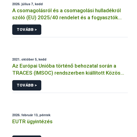
2026. július 7, kedd
A csomagolásról és a csomagolási hulladékról
szóló (EU) 2025/40 rendelet és a fogyasztók
élelmiszerekkel kapcsolatos tájékoztatásáról
TOVÁBB >
szóló 1169/2011/EU rendelet jelölési
kötelezettségeinek összehangolásáról szóló
AÉM – Nébih szakmai álláspont
2021. október 5, kedd
Az Európai Unióba történő behozatal során a
TRACES (IMSOC) rendszerben kiállított Közös
Egészségügyi Beléptetési Okmány: KEBO-D
TOVÁBB >
(angolul: CHEDD) használata
2026. február 13, péntek
EUTR ügyintézés