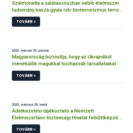
Szalmonella a salátaszószban nébih élelmiszer
tudomány kasza gyula cdc bioterrorizmus terror
lépfene
TOVÁBB >
2022. február 25, péntek
Magyarország biztosítja, hogy az Ukrajnából
menekülők magukkal hozhassák társállataikat
TOVÁBB >
2025. március 25, kedd
Adatkezelési tájékoztató a Nemzeti
Élelmiszerlánc-biztonsági Hivatal felnőttképzési
tevékenységéhez kapcsolódó adatkezeléséhez
TOVÁBB >