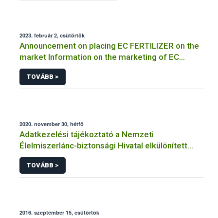
2023. február 2, csütörtök
Announcement on placing EC FERTILIZER on the
market Information on the marketing of EC
FERTILIZER and the application for a certificate
TOVÁBB >
2020. november 30, hétfő
Adatkezelési tájékoztató a Nemzeti
Élelmiszerlánc-biztonsági Hivatal elkülönített
visszaélés-bejelentési rendszerhez kapcsolódó
TOVÁBB >
adatkezeléséhez
2016. szeptember 15, csütörtök