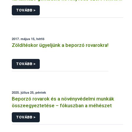
forgalomból a NÉBIH
TOVÁBB >
2017. május 15, hétfő
Zöldítéskor ügyeljünk a beporzó rovarokra!
TOVÁBB >
2025. július 25, péntek
Beporzó rovarok és a növényvédelmi munkák
összeegyeztetése – fókuszban a méhészet
TOVÁBB >