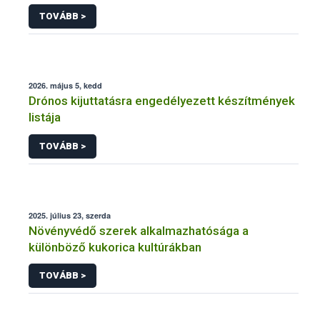
engedélyezésére, továbbá a meglévő engedély
TOVÁBB >
meghosszabbítására vagy módosítására irányuló
eljárásba
2026. május 5, kedd
Drónos kijuttatásra engedélyezett készítmények
listája
TOVÁBB >
2025. július 23, szerda
Növényvédő szerek alkalmazhatósága a
különböző kukorica kultúrákban
TOVÁBB >