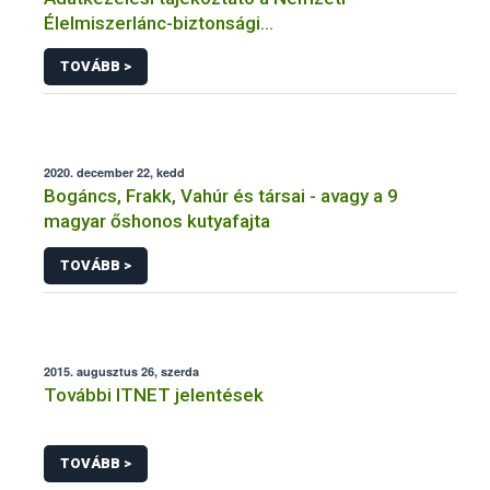
Élelmiszerlánc-biztonsági
Hivatal tevékenységéhez kötődő érintetti jogok
TOVÁBB >
gyakorlásával összefüggő adatkezeléseihez
2020. december 22, kedd
Bogáncs, Frakk, Vahúr és társai - avagy a 9
magyar őshonos kutyafajta
TOVÁBB >
2015. augusztus 26, szerda
További ITNET jelentések
TOVÁBB >