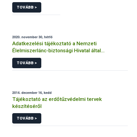
TOVÁBB >
2020. november 30, hétfő
Adatkezelési tájékoztató a Nemzeti
Élelmiszerlánc-biztonsági Hivatal által
üzemeltetett élelmiszerlánc-felügyeleti
TOVÁBB >
információs rendszerhez (FELIR) kapcsolódó
adatkezeléséhez
2014. december 16, kedd
Tájékoztató az erdőtűzvédelmi tervek
készítéséről
TOVÁBB >