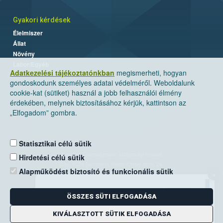
Gyakori kérdések
Élelmiszer
Állat
Növény
Labor/Egyéb
Adatkezelési tájékoztatónkban
megismerheti, hogyan
gondoskodunk személyes adatai védelméről. Weboldalunk
cookie-kat (sütiket) használ a jobb felhasználói élmény
érdekében, melynek biztosításához kérjük, kattintson az
„Elfogadom” gombra.
Statisztikai célú sütik
Nemzeti Élelmiszerlánc-biztonsági Hivatal
Hirdetési célú sütik
Cím: 1024 Budapest, Keleti Károly utca. 24.
Alapműködést biztosító és funkcionális sütik
×
Levelezési cím: 1525 Budapest. Pf. 30.
ÖSSZES SÜTI ELFOGADÁSA
E-mail:
ugyfelszolgalat@nebih.gov.hu
Zöld szám: 06-80/263-244
KIVÁLASZTOTT SÜTIK ELFOGADÁSA
Telefon: 06-1/ 336-9000