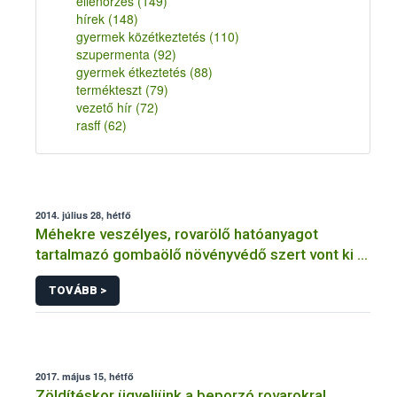
ellenőrzés
(149)
hírek
(148)
gyermek közétkeztetés
(110)
szupermenta
(92)
gyermek étkeztetés
(88)
termékteszt
(79)
vezető hír
(72)
rasff
(62)
2014. július 28, hétfő
Méhekre veszélyes, rovarölő hatóanyagot
tartalmazó gombaölő növényvédő szert vont ki a
forgalomból a NÉBIH
TOVÁBB >
2017. május 15, hétfő
Zöldítéskor ügyeljünk a beporzó rovarokra!