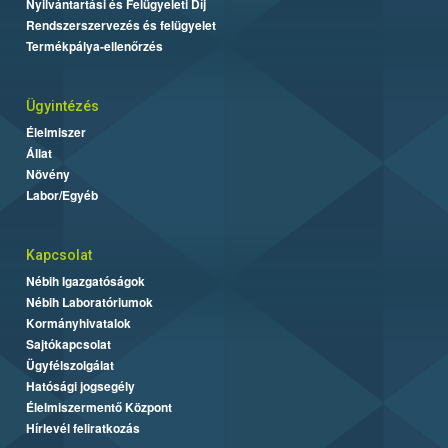
Nyilvántartási és Felügyeleti Díj
Rendszerszervezés és felügyelet
Termékpálya-ellenőrzés
Ügyintézés
Élelmiszer
Állat
Növény
Labor/Egyéb
Kapcsolat
Nébih Igazgatóságok
Nébih Laboratóriumok
Kormányhivatalok
Sajtókapcsolat
Ügyfélszolgálat
Hatósági jogsegély
Élelmiszermentő Központ
Hírlevél feliratkozás