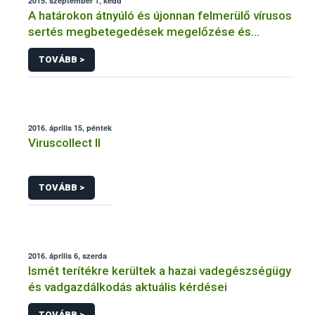
2015. szeptember 1, kedd
A határokon átnyúló és újonnan felmerülő vírusos
sertés megbetegedések megelőzése és
felügyelete Közép-Európában
TOVÁBB >
2016. április 15, péntek
Viruscollect II
TOVÁBB >
2016. április 6, szerda
Ismét terítékre kerültek a hazai vadegészségügy
és vadgazdálkodás aktuális kérdései
TOVÁBB >