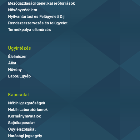
Mezőgazdasági genetikai erőforrások
Növényvédelem
Nyilvántartási és Felügyeleti Díj
Rendszerszervezés és felügyelet
Termékpálya-ellenőrzés
Ügyintézés
Élelmiszer
Állat
Növény
Labor/Egyéb
Kapcsolat
Nébih Igazgatóságok
Nébih Laboratóriumok
Kormányhivatalok
Sajtókapcsolat
Ügyfélszolgálat
Hatósági jogsegély