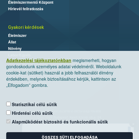
Élelmiszermentő Központ
Hírlevél feliratkozás
Gyakori kérdések
Élelmiszer
Állat
Növény
Labor/Egyéb
Adatkezelési tájékoztatónkban
megismerheti, hogyan
gondoskodunk személyes adatai védelméről. Weboldalunk
cookie-kat (sütiket) használ a jobb felhasználói élmény
érdekében, melynek biztosításához kérjük, kattintson az
„Elfogadom” gombra.
Statisztikai célú sütik
Nemzeti Élelmiszerlánc-biztonsági Hivatal
Hirdetési célú sütik
Cím: 1024 Budapest, Keleti Károly utca. 24.
Alapműködést biztosító és funkcionális sütik
×
Levelezési cím: 1525 Budapest. Pf. 30.
ÖSSZES SÜTI ELFOGADÁSA