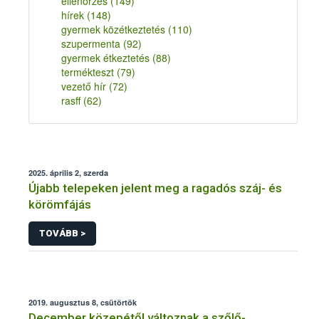
ellenőrzés
(149)
hírek
(148)
gyermek közétkeztetés
(110)
szupermenta
(92)
gyermek étkeztetés
(88)
termékteszt
(79)
vezető hír
(72)
rasff
(62)
2025. április 2, szerda
Újabb telepeken jelent meg a ragadós száj- és
körömfájás
TOVÁBB >
2019. augusztus 8, csütörtök
December közepétől változnak a szőlő-