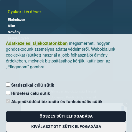
Gyakori kérdések
Élelmiszer
Állat
Növény
Labor/Egyéb
Adatkezelési tájékoztatónkban
megismerheti, hogyan
gondoskodunk személyes adatai védelméről. Weboldalunk
cookie-kat (sütiket) használ a jobb felhasználói élmény
érdekében, melynek biztosításához kérjük, kattintson az
„Elfogadom” gombra.
Statisztikai célú sütik
Nemzeti Élelmiszerlánc-biztonsági Hivatal
Hirdetési célú sütik
Cím: 1024 Budapest, Keleti Károly utca. 24.
Alapműködést biztosító és funkcionális sütik
×
Levelezési cím: 1525 Budapest. Pf. 30.
ÖSSZES SÜTI ELFOGADÁSA
E-mail:
ugyfelszolgalat@nebih.gov.hu
Zöld szám: 06-80/263-244
KIVÁLASZTOTT SÜTIK ELFOGADÁSA
Telefon: 06-1/ 336-9000