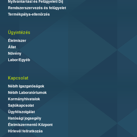
Nyilvántartási és Felügyeleti Díj
Rendszerszervezés és felügyelet
Termékpálya-ellenőrzés
Ügyintézés
Élelmiszer
Állat
Növény
Labor/Egyéb
Kapcsolat
Nébih Igazgatóságok
Nébih Laboratóriumok
Kormányhivatalok
Sajtókapcsolat
Ügyfélszolgálat
Hatósági jogsegély
Élelmiszermentő Központ
Hírlevél feliratkozás