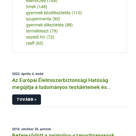
ellenőrzés
(149)
hírek
(148)
gyermek közétkeztetés
(110)
szupermenta
(92)
gyermek étkeztetés
(88)
termékteszt
(79)
vezető hír
(72)
rasff
(62)
2023. április 4, kedd
Az Európai Élelmiszerbiztonsági Hatóság
megújítja a tudományos testületeinek és
Tudományos Bizottságának tagságát
TOVÁBB >
2019. október 25, péntek
Befejeződött a gyümölcs-szaporítóanyagok