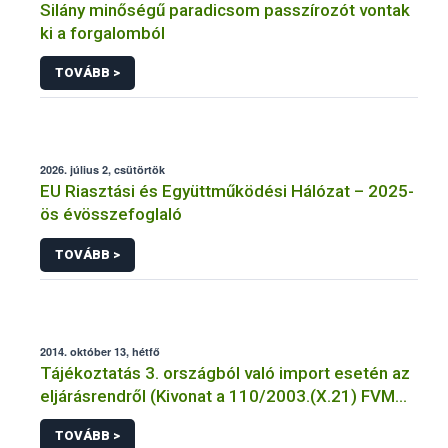
Silány minőségű paradicsom passzírozót vontak
ki a forgalomból
TOVÁBB >
2026. július 2, csütörtök
EU Riasztási és Együttműködési Hálózat – 2025-
ös évösszefoglaló
TOVÁBB >
2014. október 13, hétfő
Tájékoztatás 3. országból való import esetén az
eljárásrendről (Kivonat a 110/2003.(X.21) FVM
Rendeletbőlés 1999/105/EK Rendeletből )
TOVÁBB >