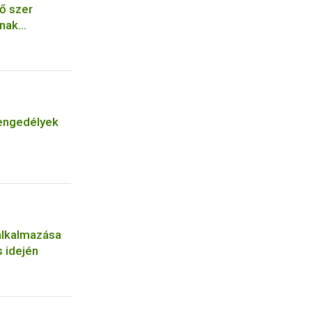
ő szer
ának
engedélyek
alkalmazása
 idején