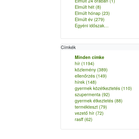
Elmúlt 24 órában
(1)
Elmúlt hét
(8)
Elmúlt hónap
(23)
Elmúlt év
(279)
Egyéni időszak…
Címkék
Minden címke
hír
(1194)
közlemény
(389)
ellenőrzés
(149)
hírek
(148)
gyermek közétkeztetés
(110)
szupermenta
(92)
gyermek étkeztetés
(88)
termékteszt
(79)
vezető hír
(72)
rasff
(62)