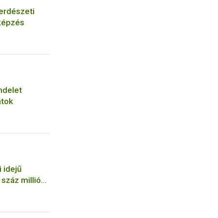
erdészeti
képzés
ndelet
atok
 idejű
száz milliós
a NÉBIH