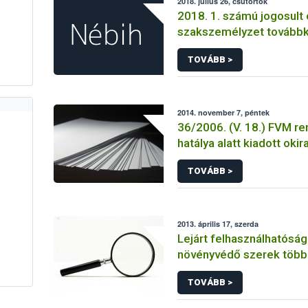
2018. július 26, csütörtök
2018. 1. számú jogosult 
szakszemélyzet tovább
TOVÁBB >
2014. november 7, péntek
36/2006. (V. 18.) FVM re
hatálya alatt kiadott okir
TOVÁBB >
2013. április 17, szerda
Lejárt felhasználhatósági
növényvédő szerek több 
forgalmát derítette fel 
TOVÁBB >