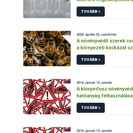
TOVÁBB >
2020. április 23, csütörtök
A növényvédő szerek cs
a környezeti kockázat sz
TOVÁBB >
2016. január 13, szerda
A klórpirifosz növényvéd
hatóanyag felhasználás
korlátozása
TOVÁBB >
2016. január 13, szerda