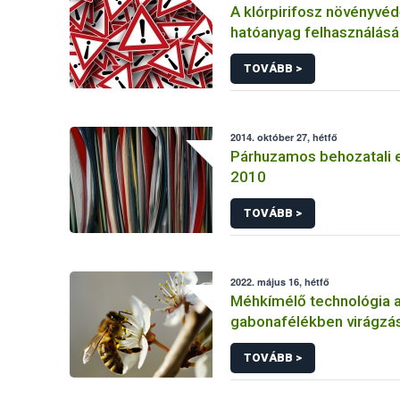
A klórpirifosz növényvéd
hatóanyag felhasználás
korlátozása
TOVÁBB >
2014. október 27, hétfő
Párhuzamos behozatali 
2010
TOVÁBB >
2022. május 16, hétfő
Méhkímélő technológia 
gabonafélékben virágzás
TOVÁBB >