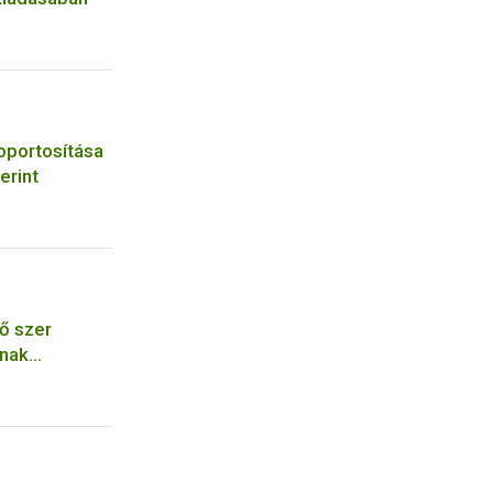
oportosítása
erint
ő szer
ának