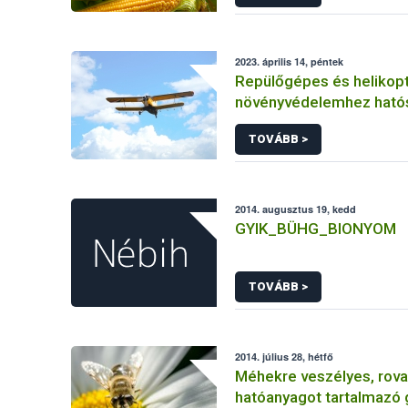
2023. április 14, péntek
Repülőgépes és helikopt
növényvédelemhez ható
engedéllyel rendelkező 
TOVÁBB >
2014. augusztus 19, kedd
GYIK_BÜHG_BIONYOM
TOVÁBB >
2014. július 28, hétfő
Méhekre veszélyes, rova
hatóanyagot tartalmazó