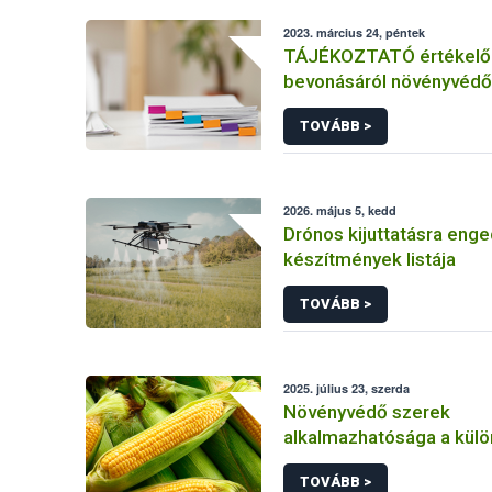
2023. március 24, péntek
TÁJÉKOZTATÓ értékelő 
bevonásáról növényvédő
hatóanyag és növényvéd
TOVÁBB >
engedélyezésére, továb
engedély meghosszabbít
módosítására irányuló el
2026. május 5, kedd
Drónos kijuttatásra enge
készítmények listája
TOVÁBB >
2025. július 23, szerda
Növényvédő szerek
alkalmazhatósága a kül
kukorica kultúrákban
TOVÁBB >