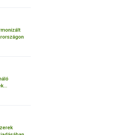
rmonizált
arországon
náló
ek
szerek
 kiadásában