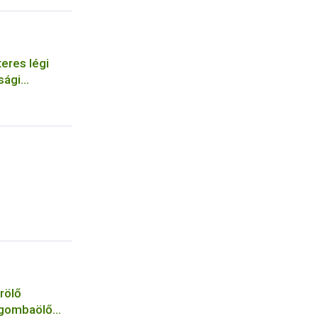
eres légi
sági
szervezetek
rölő
 gombaölő