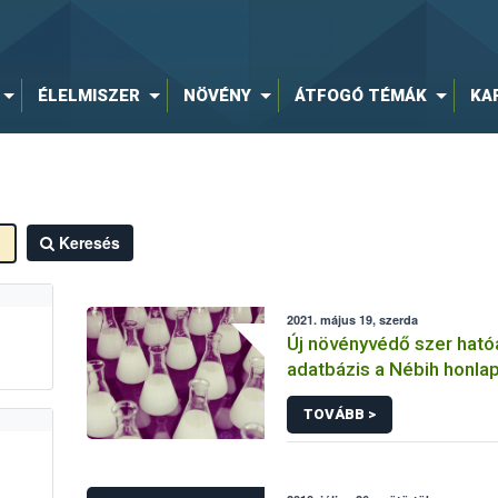
ÉLELMISZER
NÖVÉNY
ÁTFOGÓ TÉMÁK
KA
Keresés
2021. május 19, szerda
Új növényvédő szer hat
adatbázis a Nébih honla
TOVÁBB >