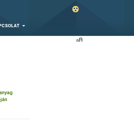
PCSOLAT
óanyag
pján