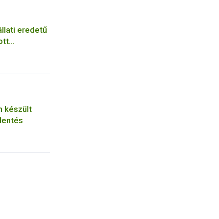
llati eredetű
ott
n készült
lentés