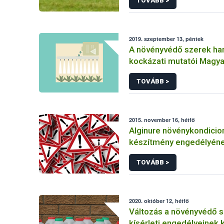
TOVÁBB >
2019. szeptember 13, péntek
A növényvédő szerek ha
kockázati mutatói Magy
TOVÁBB >
2015. november 16, hétfő
Alginure növénykondicio
készítmény engedélyén
felfüggesztése
TOVÁBB >
2020. október 12, hétfő
Változás a növényvédő 
kísérleti engedélyeinek