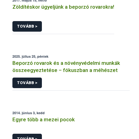
2017. május 15, hétfő
Zöldítéskor ügyeljünk a beporzó rovarokra!
TOVÁBB >
2025. július 25, péntek
Beporzó rovarok és a növényvédelmi munkák
összeegyeztetése – fókuszban a méhészet
TOVÁBB >
2014. június 3, kedd
Egyre több a mezei pocok
TOVÁBB >