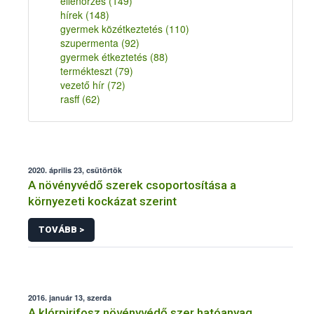
ellenőrzés
(149)
hírek
(148)
gyermek közétkeztetés
(110)
szupermenta
(92)
gyermek étkeztetés
(88)
termékteszt
(79)
vezető hír
(72)
rasff
(62)
2020. április 23, csütörtök
A növényvédő szerek csoportosítása a
környezeti kockázat szerint
TOVÁBB >
2016. január 13, szerda
A klórpirifosz növényvédő szer hatóanyag