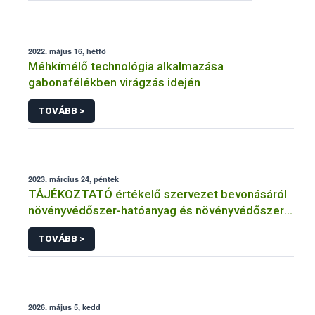
2022. május 16, hétfő
Méhkímélő technológia alkalmazása
gabonafélékben virágzás idején
TOVÁBB >
2023. március 24, péntek
TÁJÉKOZTATÓ értékelő szervezet bevonásáról
növényvédőszer-hatóanyag és növényvédőszer
engedélyezésére, továbbá a meglévő engedély
TOVÁBB >
meghosszabbítására vagy módosítására irányuló
eljárásba
2026. május 5, kedd