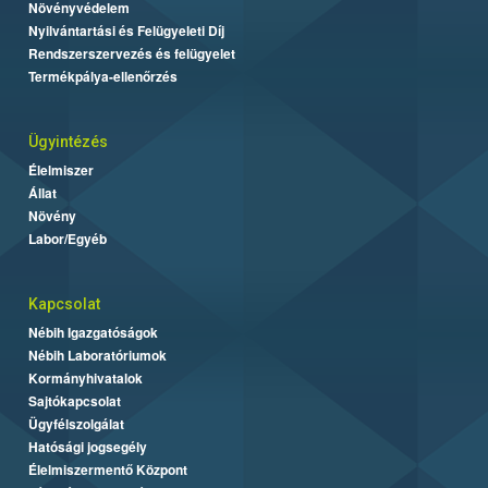
Növényvédelem
Nyilvántartási és Felügyeleti Díj
Rendszerszervezés és felügyelet
Termékpálya-ellenőrzés
Ügyintézés
Élelmiszer
Állat
Növény
Labor/Egyéb
Kapcsolat
Nébih Igazgatóságok
Nébih Laboratóriumok
Kormányhivatalok
Sajtókapcsolat
Ügyfélszolgálat
Hatósági jogsegély
Élelmiszermentő Központ