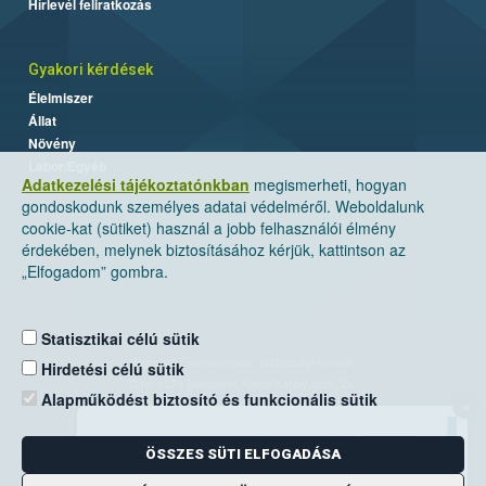
Hírlevél feliratkozás
Gyakori kérdések
Élelmiszer
Állat
Növény
Labor/Egyéb
Adatkezelési tájékoztatónkban
megismerheti, hogyan
gondoskodunk személyes adatai védelméről. Weboldalunk
cookie-kat (sütiket) használ a jobb felhasználói élmény
érdekében, melynek biztosításához kérjük, kattintson az
„Elfogadom” gombra.
Statisztikai célú sütik
Nemzeti Élelmiszerlánc-biztonsági Hivatal
Hirdetési célú sütik
Cím: 1024 Budapest, Keleti Károly utca. 24.
Alapműködést biztosító és funkcionális sütik
×
Levelezési cím: 1525 Budapest. Pf. 30.
ÖSSZES SÜTI ELFOGADÁSA
E-mail:
ugyfelszolgalat@nebih.gov.hu
Zöld szám: 06-80/263-244