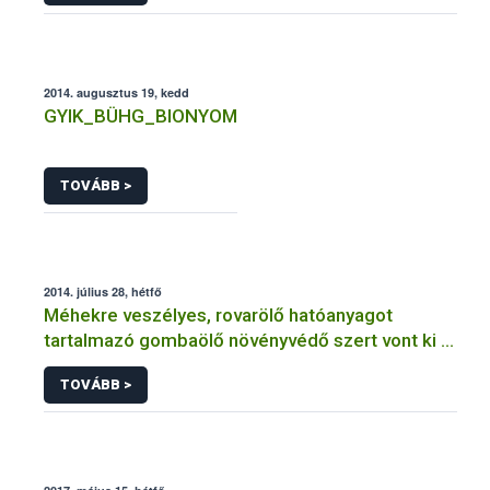
2014. augusztus 19, kedd
GYIK_BÜHG_BIONYOM
TOVÁBB >
2014. július 28, hétfő
Méhekre veszélyes, rovarölő hatóanyagot
tartalmazó gombaölő növényvédő szert vont ki a
forgalomból a NÉBIH
TOVÁBB >