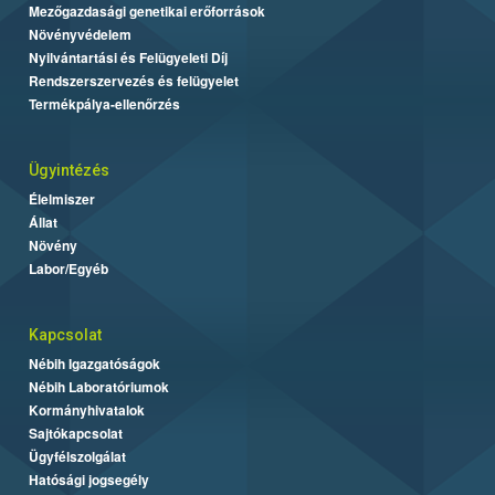
Mezőgazdasági genetikai erőforrások
Növényvédelem
Nyilvántartási és Felügyeleti Díj
Rendszerszervezés és felügyelet
Termékpálya-ellenőrzés
Ügyintézés
Élelmiszer
Állat
Növény
Labor/Egyéb
Kapcsolat
Nébih Igazgatóságok
Nébih Laboratóriumok
Kormányhivatalok
Sajtókapcsolat
Ügyfélszolgálat
Hatósági jogsegély