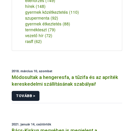
ellenőrzés
(149)
hírek
(148)
gyermek közétkeztetés
(110)
szupermenta
(92)
gyermek étkeztetés
(88)
termékteszt
(79)
vezető hír
(72)
rasff
(62)
2018. március 10, szombat
Módosultak a hengeresfa, a tűzifa és az apríték
kereskedelmi szállításának szabályai!
TOVÁBB >
2021. január 14, csütörtök
Bács-Kiskun megyében is megjelent a