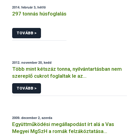
2014. február 3, hétfő
297 tonnás húsfoglalás
TOVÁBB >
2012. november 20, kedd
Több mint kétszáz tonna, nyilvántartásban nem
szereplő cukrot foglaltak le az
élelmiszerbiztonsági hatóságok
TOVÁBB >
2009. december 2, szerda
Együttműködési megállapodást írt alá a Vas
Megyei MgSzH a romák felzákóztatása