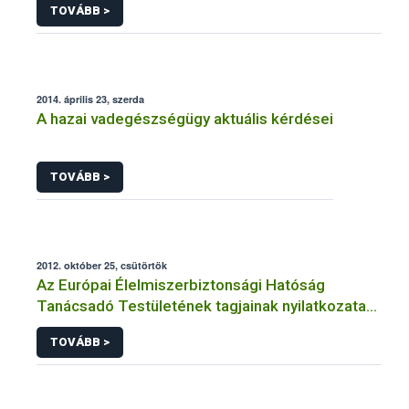
TOVÁBB >
2014. április 23, szerda
A hazai vadegészségügy aktuális kérdései
TOVÁBB >
2012. október 25, csütörtök
Az Európai Élelmiszerbiztonsági Hatóság
Tanácsadó Testületének tagjainak nyilatkozata
az Európai Élelmiszerbiztonsági Hatóság
TOVÁBB >
megalapításának 10. évfordulója alkalmából