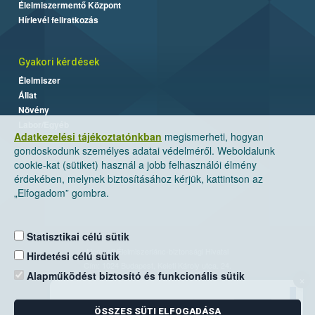
Élelmiszermentő Központ
Hírlevél feliratkozás
Gyakori kérdések
Élelmiszer
Állat
Növény
Labor/Egyéb
Adatkezelési tájékoztatónkban
megismerheti, hogyan
gondoskodunk személyes adatai védelméről. Weboldalunk
cookie-kat (sütiket) használ a jobb felhasználói élmény
érdekében, melynek biztosításához kérjük, kattintson az
„Elfogadom” gombra.
Statisztikai célú sütik
Nemzeti Élelmiszerlánc-biztonsági Hivatal
Hirdetési célú sütik
Cím: 1024 Budapest, Keleti Károly utca. 24.
Alapműködést biztosító és funkcionális sütik
×
Levelezési cím: 1525 Budapest. Pf. 30.
ÖSSZES SÜTI ELFOGADÁSA