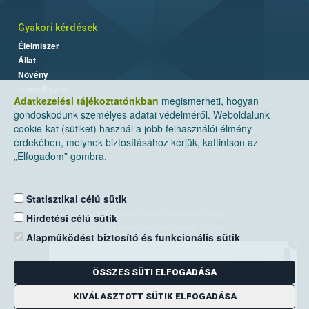
Gyakori kérdések
Élelmiszer
Állat
Növény
Labor/Egyéb
Adatkezelési tájékoztatónkban
megismerheti, hogyan
gondoskodunk személyes adatai védelméről. Weboldalunk
cookie-kat (sütiket) használ a jobb felhasználói élmény
érdekében, melynek biztosításához kérjük, kattintson az
„Elfogadom” gombra.
Statisztikai célú sütik
Nemzeti Élelmiszerlánc-biztonsági Hivatal
Hirdetési célú sütik
Cím: 1024 Budapest, Keleti Károly utca. 24.
Alapműködést biztosító és funkcionális sütik
×
Levelezési cím: 1525 Budapest. Pf. 30.
ÖSSZES SÜTI ELFOGADÁSA
E-mail:
ugyfelszolgalat@nebih.gov.hu
Zöld szám: 06-80/263-244
KIVÁLASZTOTT SÜTIK ELFOGADÁSA
Telefon: 06-1/ 336-9000