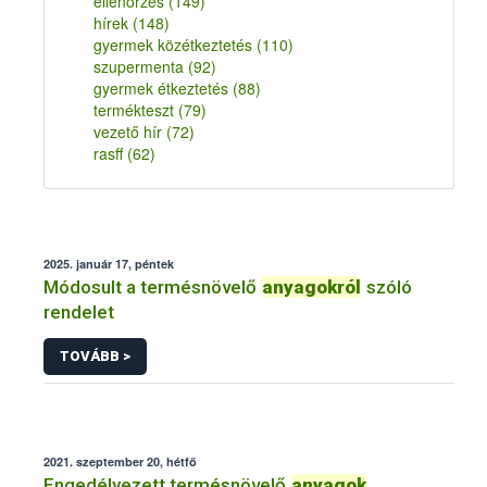
ellenőrzés
(149)
hírek
(148)
gyermek közétkeztetés
(110)
szupermenta
(92)
gyermek étkeztetés
(88)
termékteszt
(79)
vezető hír
(72)
rasff
(62)
2025. január 17, péntek
Módosult a termésnövelő
anyagokról
szóló
rendelet
TOVÁBB >
2021. szeptember 20, hétfő
Engedélyezett termésnövelő
anyagok