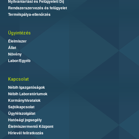
Nyilvántartási és Felügyeleti Díj
Rendszerszervezés és felügyelet
Termékpálya-ellenőrzés
Ügyintézés
Élelmiszer
Állat
Növény
Labor/Egyéb
Kapcsolat
Nébih Igazgatóságok
Nébih Laboratóriumok
Kormányhivatalok
Sajtókapcsolat
Ügyfélszolgálat
Hatósági jogsegély
Élelmiszermentő Központ
Hírlevél feliratkozás