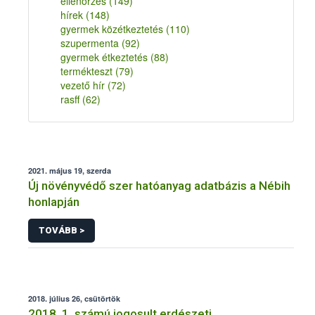
ellenőrzés
(149)
hírek
(148)
gyermek közétkeztetés
(110)
szupermenta
(92)
gyermek étkeztetés
(88)
termékteszt
(79)
vezető hír
(72)
rasff
(62)
2021. május 19, szerda
Új növényvédő szer hatóanyag adatbázis a Nébih
honlapján
TOVÁBB >
2018. július 26, csütörtök
2018. 1. számú jogosult erdészeti