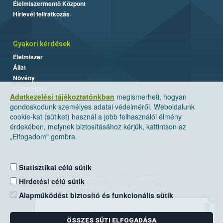
Élelmiszermentő Központ
Hírlevél feliratkozás
Gyakori kérdések
Élelmiszer
Állat
Növény
Labor/Egyéb
Adatkezelési tájékoztatónkban
megismerheti, hogyan
gondoskodunk személyes adatai védelméről. Weboldalunk
cookie-kat (sütiket) használ a jobb felhasználói élmény
érdekében, melynek biztosításához kérjük, kattintson az
„Elfogadom” gombra.
Statisztikai célú sütik
Nemzeti Élelmiszerlánc-biztonsági Hivatal
Hirdetési célú sütik
Cím: 1024 Budapest, Keleti Károly utca. 24.
Alapműködést biztosító és funkcionális sütik
×
Levelezési cím: 1525 Budapest. Pf. 30.
ÖSSZES SÜTI ELFOGADÁSA