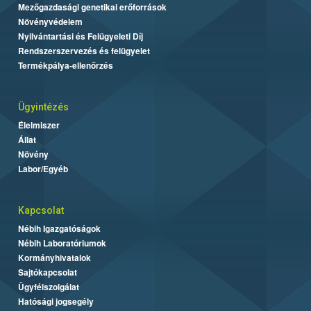
Mezőgazdasági genetikai erőforrások
Növényvédelem
Nyilvántartási és Felügyeleti Díj
Rendszerszervezés és felügyelet
Termékpálya-ellenőrzés
Ügyintézés
Élelmiszer
Állat
Növény
Labor/Egyéb
Kapcsolat
Nébih Igazgatóságok
Nébih Laboratóriumok
Kormányhivatalok
Sajtókapcsolat
Ügyfélszolgálat
Hatósági jogsegély