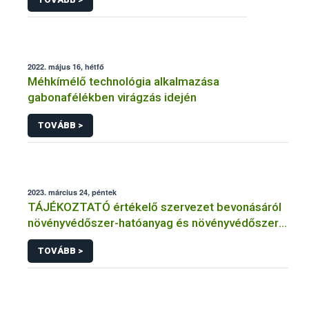
2022. május 16, hétfő
Méhkímélő technológia alkalmazása
gabonafélékben virágzás idején
TOVÁBB >
2023. március 24, péntek
TÁJÉKOZTATÓ értékelő szervezet bevonásáról
növényvédőszer-hatóanyag és növényvédőszer
engedélyezésére, továbbá a meglévő engedély
TOVÁBB >
meghosszabbítására vagy módosítására irányuló
eljárásba