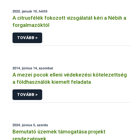
2022. január 10, hétfő
A citrusfélék fokozott vizsgálatát kéri a Nébih a
forgalmazóktól
TOVÁBB >
2014. június 14, szombat
A mezei pocok elleni védekezési kötelezettség
a földhasználók kiemelt feladata
TOVÁBB >
2024. június 5, szerda
Bemutató üzemek támogatása projekt
rendezvények