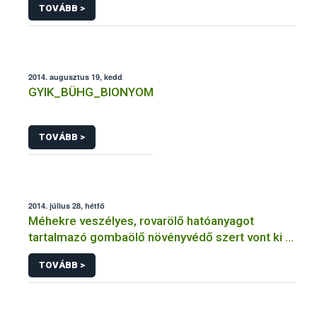
TOVÁBB >
2014. augusztus 19, kedd
GYIK_BÜHG_BIONYOM
TOVÁBB >
2014. július 28, hétfő
Méhekre veszélyes, rovarölő hatóanyagot
tartalmazó gombaölő növényvédő szert vont ki a
forgalomból a NÉBIH
TOVÁBB >