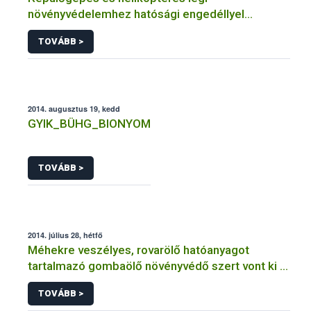
növényvédelemhez hatósági engedéllyel
rendelkező szervezetek
TOVÁBB >
2014. augusztus 19, kedd
GYIK_BÜHG_BIONYOM
TOVÁBB >
2014. július 28, hétfő
Méhekre veszélyes, rovarölő hatóanyagot
tartalmazó gombaölő növényvédő szert vont ki a
forgalomból a NÉBIH
TOVÁBB >