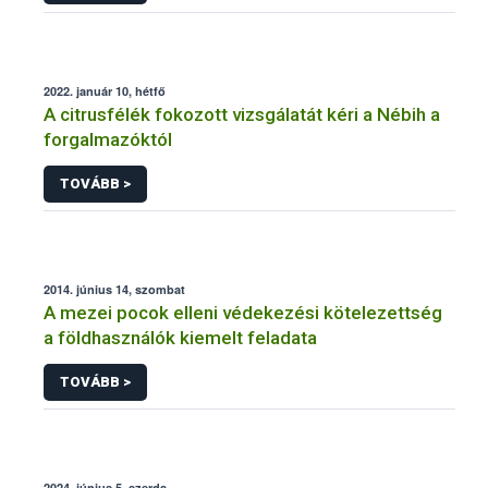
2022. január 10, hétfő
A citrusfélék fokozott vizsgálatát kéri a Nébih a
forgalmazóktól
TOVÁBB >
2014. június 14, szombat
A mezei pocok elleni védekezési kötelezettség
a földhasználók kiemelt feladata
TOVÁBB >
2024. június 5, szerda