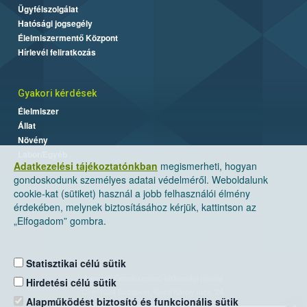
Ügyfélszolgálat
Hatósági jogsegély
Élelmiszermentő Központ
Hírlevél feliratkozás
Gyakori kérdések
Élelmiszer
Állat
Növény
Labor/Egyéb
Adatkezelési tájékoztatónkban
megismerheti, hogyan
gondoskodunk személyes adatai védelméről. Weboldalunk
cookie-kat (sütiket) használ a jobb felhasználói élmény
érdekében, melynek biztosításához kérjük, kattintson az
„Elfogadom” gombra.
Statisztikai célú sütik
Nemzeti Élelmiszerlánc-biztonsági Hivatal
Hirdetési célú sütik
Cím: 1024 Budapest, Keleti Károly utca. 24.
Alapműködést biztosító és funkcionális sütik
×
Levelezési cím: 1525 Budapest. Pf. 30.