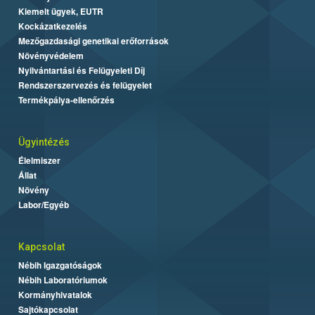
Kiemelt ügyek, EUTR
Kockázatkezelés
Mezőgazdasági genetikai erőforrások
Növényvédelem
Nyilvántartási és Felügyeleti Díj
Rendszerszervezés és felügyelet
Termékpálya-ellenőrzés
Ügyintézés
Élelmiszer
Állat
Növény
Labor/Egyéb
Kapcsolat
Nébih Igazgatóságok
Nébih Laboratóriumok
Kormányhivatalok
Sajtókapcsolat