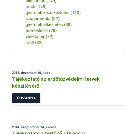
ellenőrzés
(149)
hírek
(148)
gyermek közétkeztetés
(110)
szupermenta
(92)
gyermek étkeztetés
(88)
termékteszt
(79)
vezető hír
(72)
rasff
(62)
2014. december 16, kedd
Tájékoztató az erdőtűzvédelmi tervek
készítéséről
TOVÁBB >
2014. szeptember 24, szerda
Tájékoztató a fertőző szivacsos