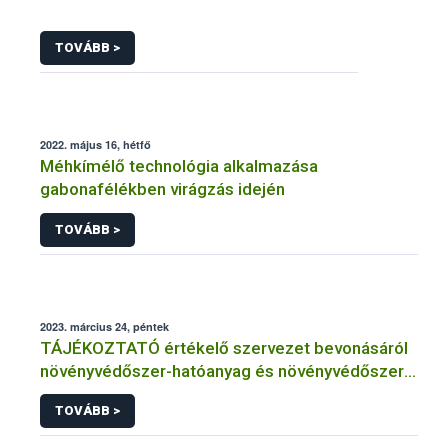
TOVÁBB >
2022. május 16, hétfő
Méhkímélő technológia alkalmazása
gabonafélékben virágzás idején
TOVÁBB >
2023. március 24, péntek
TÁJÉKOZTATÓ értékelő szervezet bevonásáról
növényvédőszer-hatóanyag és növényvédőszer
engedélyezésére, továbbá a meglévő engedély
TOVÁBB >
meghosszabbítására vagy módosítására irányuló
eljárásba