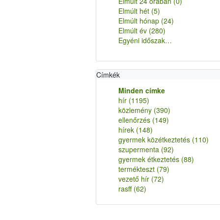
Elmúlt 24 órában
(0)
Elmúlt hét
(5)
Elmúlt hónap
(24)
Elmúlt év
(280)
Egyéni időszak…
Címkék
Minden címke
hír
(1195)
közlemény
(390)
ellenőrzés
(149)
hírek
(148)
gyermek közétkeztetés
(110)
szupermenta
(92)
gyermek étkeztetés
(88)
termékteszt
(79)
vezető hír
(72)
rasff
(62)