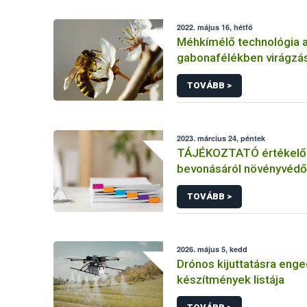
2022. május 16, hétfő
Méhkímélő technológia 
gabonafélékben virágzás
TOVÁBB >
2023. március 24, péntek
TÁJÉKOZTATÓ értékelő 
bevonásáról növényvédő
hatóanyag és növényvéd
TOVÁBB >
engedélyezésére, továb
engedély meghosszabbít
módosítására irányuló el
2026. május 5, kedd
Drónos kijuttatásra enge
készítmények listája