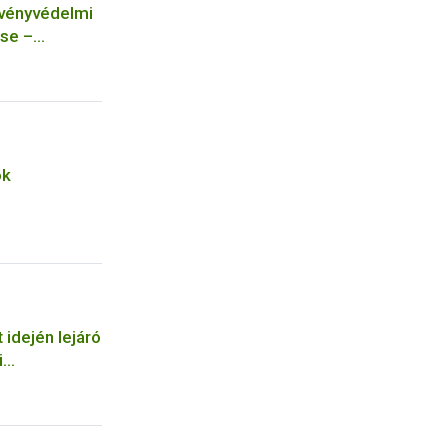
övényvédelmi
se –
ok
 idején lejáró
i
tos