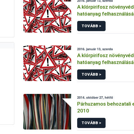
2016. január 13, szerda
A klórpirifosz növényvéd
hatóanyag felhasználás
korlátozása
TOVÁBB >
2016. január 13, szerda
A klórpirifosz növényvéd
hatóanyag felhasználás
korlátozása
TOVÁBB >
2014. október 27, hétfő
Párhuzamos behozatali 
2010
TOVÁBB >