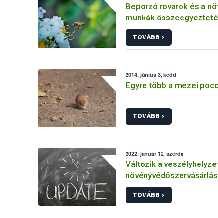
Beporzó rovarok és a n
munkák összeegyezteté
fókuszban a méhészet
TOVÁBB >
2014. június 3, kedd
Egyre több a mezei poc
TOVÁBB >
2022. január 12, szerda
Változik a veszélyhelyzet
növényvédőszervásárlás
engedélyekkel kapcsola
TOVÁBB >
szabályozás