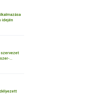
alkalmazása
 idején
szervezet
szer-
őszer
bá a meglévő
ására vagy
járásba
délyezett