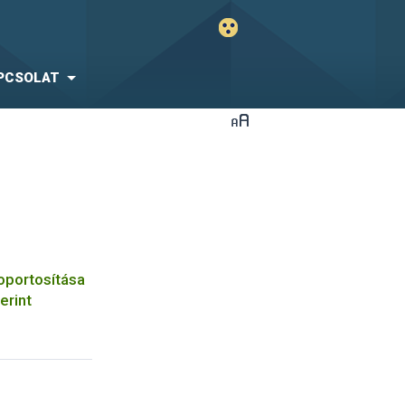
PCSOLAT
oportosítása
erint