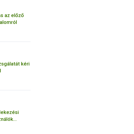
ás az előző
alomról
zsgálatát kéri
l
dekezési
ználók