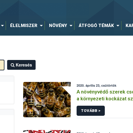
ÉLELMISZER
NÖVÉNY
ÁTFOGÓ TÉMÁK
KA
Keresés
2020. április 23, csütörtök
A növényvédő szerek cs
a környezeti kockázat sz
TOVÁBB >