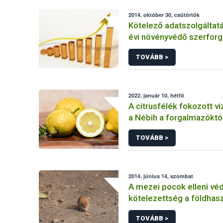
2014. október 30, csütörtök
Kötelező adatszolgáltat
évi növényvédő szerforg
TOVÁBB >
2022. január 10, hétfő
A citrusfélék fokozott vi
a Nébih a forgalmazóktó
TOVÁBB >
2014. június 14, szombat
A mezei pocok elleni vé
kötelezettség a földhas
kiemelt feladata
TOVÁBB >