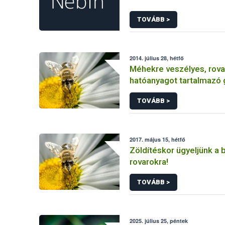
TOVÁBB >
2014. július 28, hétfő
Méhekre veszélyes, rova
hatóanyagot tartalmazó
növényvédő szert vont ki
TOVÁBB >
forgalomból a NÉBIH
2017. május 15, hétfő
Zöldítéskor ügyeljünk a
rovarokra!
TOVÁBB >
2025. július 25, péntek