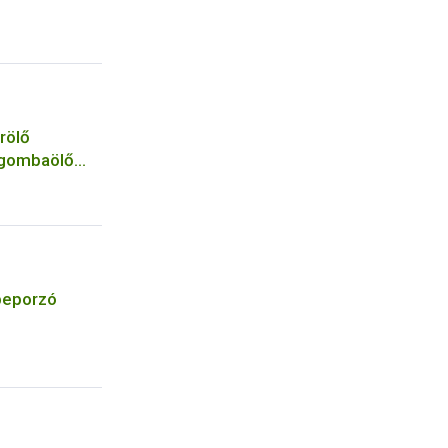
rölő
 gombaölő
 a
 beporzó