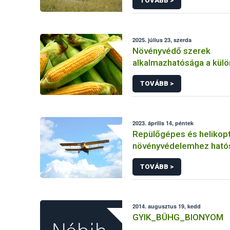
TOVÁBB >
2025. július 23, szerda
Növényvédő szerek
alkalmazhatósága a kül
kukorica kultúrákban
TOVÁBB >
2023. április 14, péntek
Repülőgépes és helikopt
növényvédelemhez ható
engedéllyel rendelkező 
TOVÁBB >
2014. augusztus 19, kedd
GYIK_BÜHG_BIONYOM