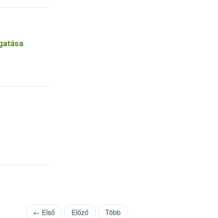
gatása
← Első
Előző
Több