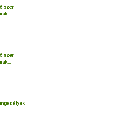
ő szer
ának
ő szer
ának
engedélyek