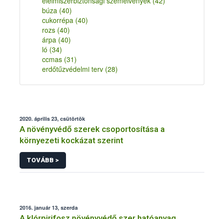
élelmiszerbiztonsági szemelvények
(42)
búza
(40)
cukorrépa
(40)
rozs
(40)
árpa
(40)
ló
(34)
ccmas
(31)
erdőtűzvédelmi terv
(28)
2020. április 23, csütörtök
A növényvédő szerek csoportosítása a
környezeti kockázat szerint
TOVÁBB >
2016. január 13, szerda
A klórpirifosz növényvédő szer hatóanyag