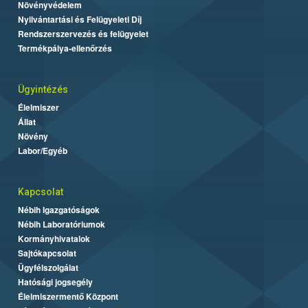
Növényvédelem
Nyilvántartási és Felügyeleti Díj
Rendszerszervezés és felügyelet
Termékpálya-ellenőrzés
Ügyintézés
Élelmiszer
Állat
Növény
Labor/Egyéb
Kapcsolat
Nébih Igazgatóságok
Nébih Laboratóriumok
Kormányhivatalok
Sajtókapcsolat
Ügyfélszolgálat
Hatósági jogsegély
Élelmiszermentő Központ