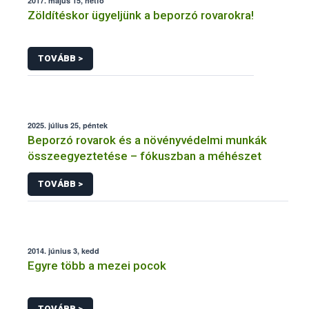
2017. május 15, hétfő
Zöldítéskor ügyeljünk a beporzó rovarokra!
TOVÁBB >
2025. július 25, péntek
Beporzó rovarok és a növényvédelmi munkák
összeegyeztetése – fókuszban a méhészet
TOVÁBB >
2014. június 3, kedd
Egyre több a mezei pocok
TOVÁBB >