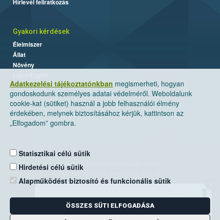
Hírlevél feliratkozás
Gyakori kérdések
Élelmiszer
Állat
Növény
Labor/Egyéb
Adatkezelési tájékoztatónkban
megismerheti, hogyan
gondoskodunk személyes adatai védelméről. Weboldalunk
cookie-kat (sütiket) használ a jobb felhasználói élmény
érdekében, melynek biztosításához kérjük, kattintson az
„Elfogadom” gombra.
Statisztikai célú sütik
Nemzeti Élelmiszerlánc-biztonsági Hivatal
Hirdetési célú sütik
Cím: 1024 Budapest, Keleti Károly utca. 24.
Alapműködést biztosító és funkcionális sütik
×
Levelezési cím: 1525 Budapest. Pf. 30.
ÖSSZES SÜTI ELFOGADÁSA
E-mail:
ugyfelszolgalat@nebih.gov.hu
Zöld szám: 06-80/263-244