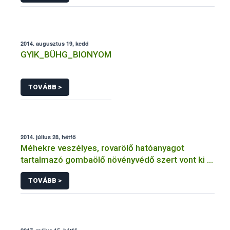
2014. augusztus 19, kedd
GYIK_BÜHG_BIONYOM
TOVÁBB >
2014. július 28, hétfő
Méhekre veszélyes, rovarölő hatóanyagot
tartalmazó gombaölő növényvédő szert vont ki a
forgalomból a NÉBIH
TOVÁBB >