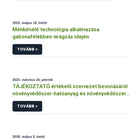
2022. május 16, hétfő
Méhkímélő technológia alkalmazása
gabonafélékben virágzás idején
TOVÁBB >
2023. március 24, péntek
TÁJÉKOZTATÓ értékelő szervezet bevonásáról
növényvédőszer-hatóanyag és növényvédőszer
engedélyezésére, továbbá a meglévő engedély
TOVÁBB >
meghosszabbítására vagy módosítására irányuló
eljárásba
2026. május 5, kedd