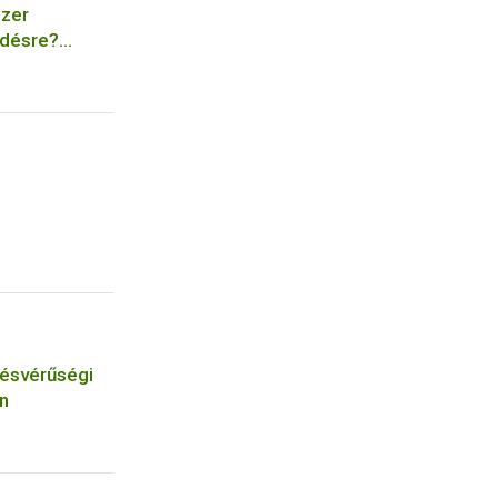
szer
edésre?
érgezésre,
vésvérűségi
n