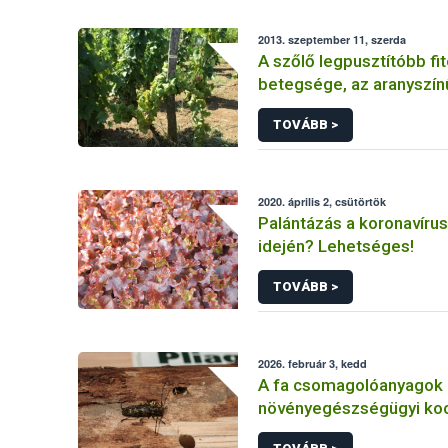
2013. szeptember 11, szerda
A szőlő legpusztítóbb f
betegsége, az aranyszín
Grapevine flavescence d
TOVÁBB >
2020. április 2, csütörtök
Palántázás a koronavírus
idején? Lehetséges!
TOVÁBB >
2026. február 3, kedd
A fa csomagolóanyagok
növényegészségügyi koc
védekezés lehetőségei