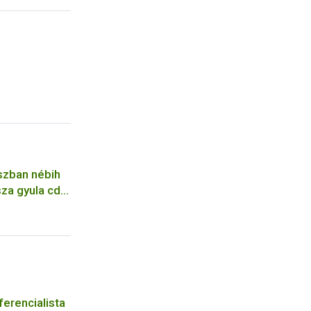
szban nébih
za gyula cdc
pfene
erencialista