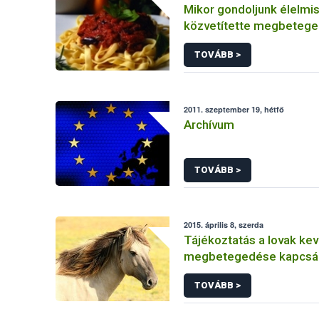
Mikor gondoljunk élelmi
közvetítette megbeteg
(közismert néven ételm
TOVÁBB >
ételfertőzésre)
2011. szeptember 19, hétfő
Archívum
TOVÁBB >
2015. április 8, szerda
Tájékoztatás a lovak ke
megbetegedése kapcsá
TOVÁBB >