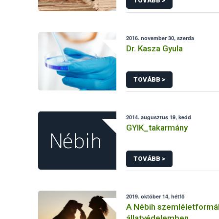
TOVÁBB >
2016. november 30, szerda
Dr. Kasza Gyula
TOVÁBB >
2014. augusztus 19, kedd
GYIK_takarmány
TOVÁBB >
2019. október 14, hétfő
A Nébih szemléletformá
állatvédelemben