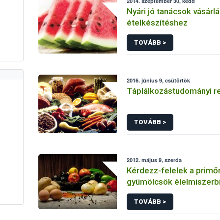
2014. szeptember 30, kedd
Nyári jó tanácsok vásárl
ételkészítéshez
TOVÁBB >
2016. június 9, csütörtök
Táplálkozástudományi re
TOVÁBB >
2012. május 9, szerda
Kérdezz-felelek a primő
gyümölcsök élelmiszerb
vonatkozásairól
TOVÁBB >