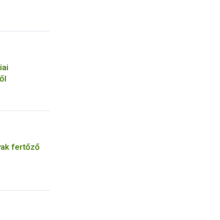
iai
ől
vak fertőző