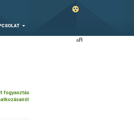
PCSOLAT
lt fogyasztás
natkozásairól