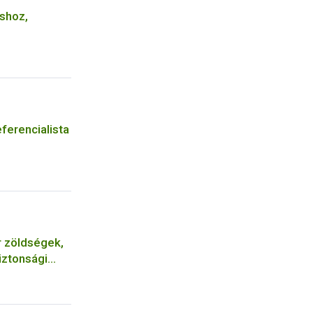
áshoz,
ferencialista
r zöldségek,
iztonsági