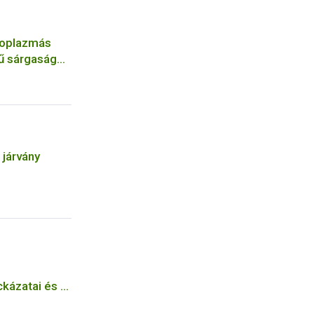
itoplazmás
ű sárgaság
orée (FD)
 járvány
kázatai és a