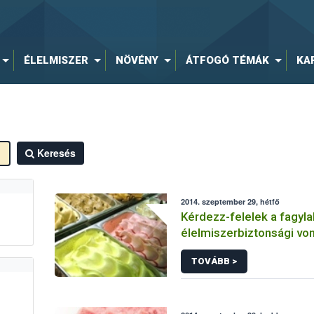
ÉLELMISZER
NÖVÉNY
ÁTFOGÓ TÉMÁK
KA
Keresés
2014. szeptember 29, hétfő
Kérdezz-felelek a fagyla
élelmiszerbiztonsági vo
TOVÁBB >