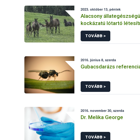
2023. október 13, péntek
Alacsony állategészségü
kockázatú lótartó létes
vonatkozó követelmény
TOVÁBB >
2016. június 8, szerda
Gubacsdarázs referencia
TOVÁBB >
2016. november 30, szerda
Dr. Melika George
TOVÁBB >