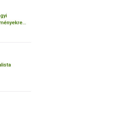
gyi
ítményekre
ek
lista