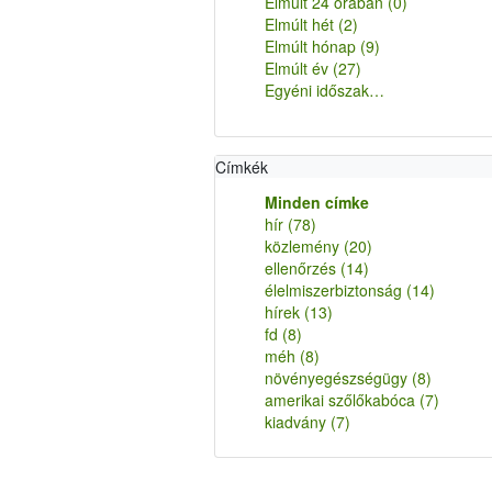
Elmúlt 24 órában
(0)
Elmúlt hét
(2)
Elmúlt hónap
(9)
Elmúlt év
(27)
Egyéni időszak…
Címkék
Minden címke
hír
(78)
közlemény
(20)
ellenőrzés
(14)
élelmiszerbiztonság
(14)
hírek
(13)
fd
(8)
méh
(8)
növényegészségügy
(8)
amerikai szőlőkabóca
(7)
kiadvány
(7)