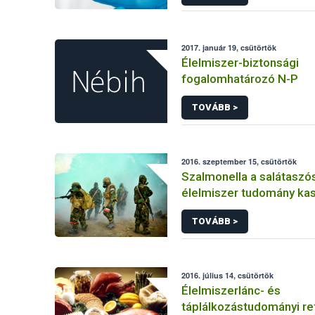
2017. január 19, csütörtök
Élelmiszer-biztonsági
fogalomhatározó N-P
TOVÁBB >
2016. szeptember 15, csütörtök
Szalmonella a salátaszó
élelmiszer tudomány kas
bioterrorizmus terror lé
TOVÁBB >
2016. július 14, csütörtök
Élelmiszerlánc- és
táplálkozástudományi ref