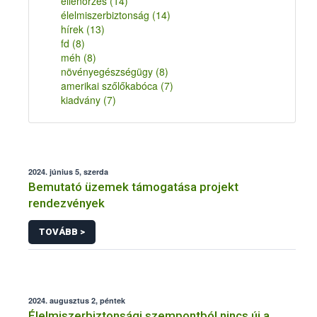
ellenőrzés
(14)
élelmiszerbiztonság
(14)
hírek
(13)
fd
(8)
méh
(8)
növényegészségügy
(8)
amerikai szőlőkabóca
(7)
kiadvány
(7)
2024. június 5, szerda
Bemutató üzemek támogatása projekt
rendezvények
TOVÁBB >
2024. augusztus 2, péntek
Élelmiszerbiztonsági szempontból nincs új a