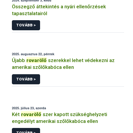
2024. szeptember 3, kedd
Összegző áttekintés a nyári ellenőrzések
tapasztalatairól
TOVÁBB >
2025. augusztus 22, péntek
Újabb
rovarölő
szerekkel lehet védekezni az
amerikai szőlőkabóca ellen
TOVÁBB >
2025. július 23, szerda
Két
rovarölő
szer kapott szükséghelyzeti
engedélyt amerikai szőlőkabóca ellen
TOVÁBB >