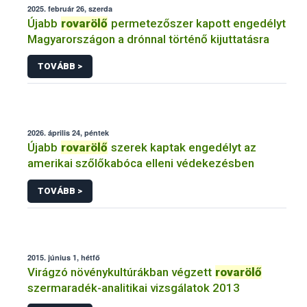
2025. február 26, szerda
Újabb
rovarölő
permetezőszer kapott engedélyt
Magyarországon a drónnal történő kijuttatásra
TOVÁBB >
2026. április 24, péntek
Újabb
rovarölő
szerek kaptak engedélyt az
amerikai szőlőkabóca elleni védekezésben
TOVÁBB >
2015. június 1, hétfő
Virágzó növénykultúrákban végzett
rovarölő
szermaradék-analitikai vizsgálatok 2013