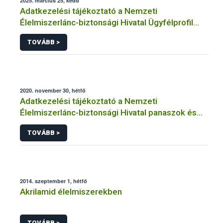
2025. március 25, kedd
Adatkezelési tájékoztató a Nemzeti
Élelmiszerlánc-biztonsági Hivatal Ügyfélprofil
Rendszerben kistermelői tevékenység
TOVÁBB >
témakörben intézhető közhatalmi eljárásaihoz
kapcsolódó adatkezeléséhez
2020. november 30, hétfő
Adatkezelési tájékoztató a Nemzeti
Élelmiszerlánc-biztonsági Hivatal panaszok és
közérdekű bejelentések kezeléséhez
TOVÁBB >
kapcsolódó adatkezeléséhez
2014. szeptember 1, hétfő
Akrilamid élelmiszerekben
TOVÁBB >