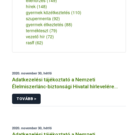
ellenőrzés
(149)
hírek
(148)
gyermek közétkeztetés
(110)
szupermenta
(92)
gyermek étkeztetés
(88)
termékteszt
(79)
vezető hír
(72)
rasff
(62)
2020. november 30, hétfő
Adatkezelési tájékoztató a Nemzeti
Élelmiszerlánc-biztonsági Hivatal hírlevelére
történő regisztrációhoz kapcsolódó
TOVÁBB >
adatkezelések vonatkozásában
2020. november 30, hétfő
Adatkezelési tájékoztató a Nemzeti