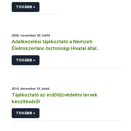
TOVÁBB >
2020. november 30, hétfő
Adatkezelési tájékoztató a Nemzeti
Élelmiszerlánc-biztonsági Hivatal által
üzemeltetett élelmiszerlánc-felügyeleti
TOVÁBB >
információs rendszerhez (FELIR) kapcsolódó
adatkezeléséhez
2014. december 16, kedd
Tájékoztató az erdőtűzvédelmi tervek
készítéséről
TOVÁBB >