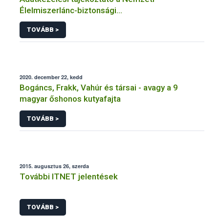
Élelmiszerlánc-biztonsági
Hivatal tevékenységéhez kötődő érintetti jogok
TOVÁBB >
gyakorlásával összefüggő adatkezeléseihez
2020. december 22, kedd
Bogáncs, Frakk, Vahúr és társai - avagy a 9
magyar őshonos kutyafajta
TOVÁBB >
2015. augusztus 26, szerda
További ITNET jelentések
TOVÁBB >