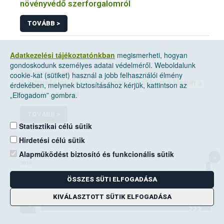
növényvédő szerforgalomról
TOVÁBB >
Adatkezelési tájékoztatónkban
megismerheti, hogyan
gondoskodunk személyes adatai védelméről. Weboldalunk
2022. január 10, hétfő
cookie-kat (sütiket) használ a jobb felhasználói élmény
A citrusfélék fokozott vizsgálatát kéri a Nébih a
érdekében, melynek biztosításához kérjük, kattintson az
forgalmazóktól
„Elfogadom” gombra.
TOVÁBB >
Statisztikai célú sütik
Hirdetési célú sütik
Alapműködést biztosító és funkcionális sütik
×
2014. június 14, szombat
A mezei pocok elleni védekezési kötelezettség
ÖSSZES SÜTI ELFOGADÁSA
a földhasználók kiemelt feladata
KIVÁLASZTOTT SÜTIK ELFOGADÁSA
TOVÁBB >