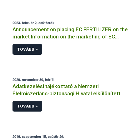
2023. február 2, csütörtök
Announcement on placing EC FERTILIZER on the
market Information on the marketing of EC
FERTILIZER and the application for a certificate
TOVÁBB >
2020. november 30, hétfő
Adatkezelési tájékoztató a Nemzeti
Élelmiszerlánc-biztonsági Hivatal elkülönített
visszaélés-bejelentési rendszerhez kapcsolódó
TOVÁBB >
adatkezeléséhez
2016. szeptember 15, csütörtök