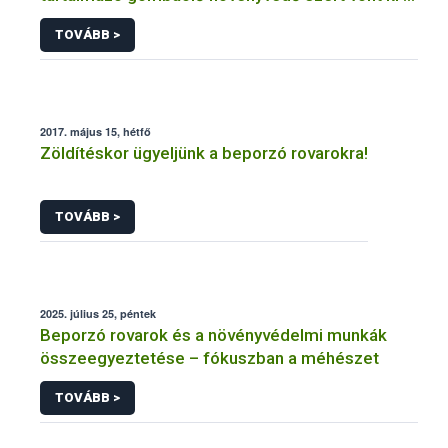
forgalomból a NÉBIH
TOVÁBB >
2017. május 15, hétfő
Zöldítéskor ügyeljünk a beporzó rovarokra!
TOVÁBB >
2025. július 25, péntek
Beporzó rovarok és a növényvédelmi munkák
összeegyeztetése – fókuszban a méhészet
TOVÁBB >