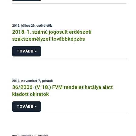
2018. július 26, csütörtök
2018. 1. számú jogosult erdészeti
szakszemélyzet továbbképzés
TOVÁBB >
2014. november 7, péntek
36/2006. (V. 18.) FVM rendelet hatálya alatt
kiadott okiratok
TOVÁBB >
2013. április 17, szerda