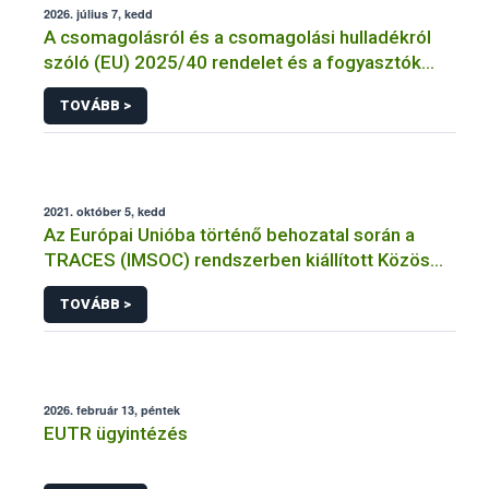
2026. július 7, kedd
A csomagolásról és a csomagolási hulladékról
szóló (EU) 2025/40 rendelet és a fogyasztók
élelmiszerekkel kapcsolatos tájékoztatásáról
TOVÁBB >
szóló 1169/2011/EU rendelet jelölési
kötelezettségeinek összehangolásáról szóló
AÉM – Nébih szakmai álláspont
2021. október 5, kedd
Az Európai Unióba történő behozatal során a
TRACES (IMSOC) rendszerben kiállított Közös
Egészségügyi Beléptetési Okmány: KEBO-D
TOVÁBB >
(angolul: CHEDD) használata
2026. február 13, péntek
EUTR ügyintézés