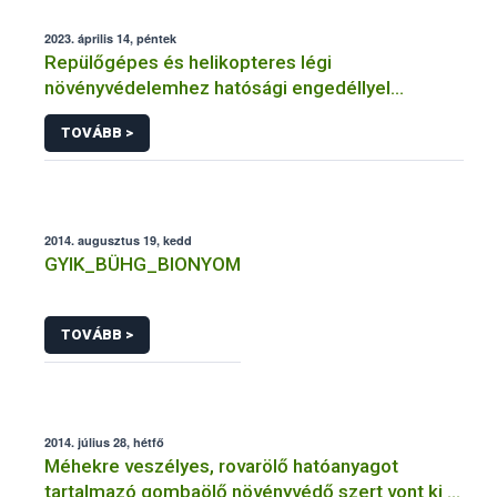
2023. április 14, péntek
Repülőgépes és helikopteres légi
növényvédelemhez hatósági engedéllyel
rendelkező szervezetek
TOVÁBB >
2014. augusztus 19, kedd
GYIK_BÜHG_BIONYOM
TOVÁBB >
2014. július 28, hétfő
Méhekre veszélyes, rovarölő hatóanyagot
tartalmazó gombaölő növényvédő szert vont ki a