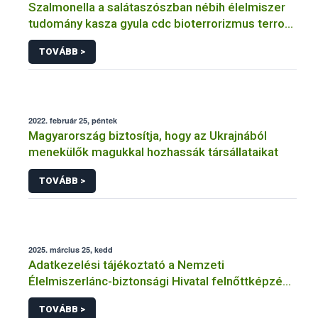
Szalmonella a salátaszószban nébih élelmiszer
tudomány kasza gyula cdc bioterrorizmus terror
lépfene
TOVÁBB >
2022. február 25, péntek
Magyarország biztosítja, hogy az Ukrajnából
menekülők magukkal hozhassák társállataikat
TOVÁBB >
2025. március 25, kedd
Adatkezelési tájékoztató a Nemzeti
Élelmiszerlánc-biztonsági Hivatal felnőttképzési
tevékenységéhez kapcsolódó adatkezeléséhez
TOVÁBB >