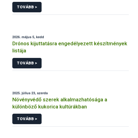
engedélyezésére, továbbá a meglévő engedély
TOVÁBB >
meghosszabbítására vagy módosítására irányuló
eljárásba
2026. május 5, kedd
Drónos kijuttatásra engedélyezett készítmények
listája
TOVÁBB >
2025. július 23, szerda
Növényvédő szerek alkalmazhatósága a
különböző kukorica kultúrákban
TOVÁBB >