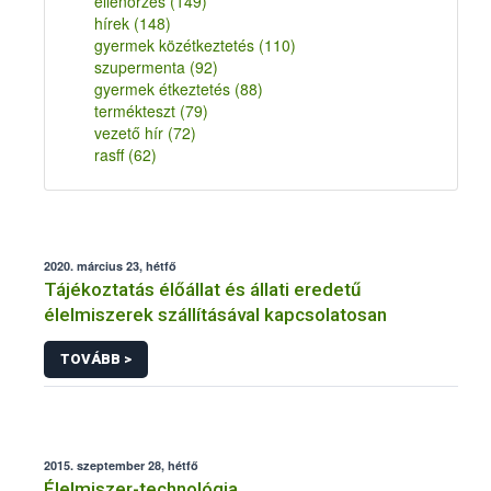
ellenőrzés
(149)
hírek
(148)
gyermek közétkeztetés
(110)
szupermenta
(92)
gyermek étkeztetés
(88)
termékteszt
(79)
vezető hír
(72)
rasff
(62)
2020. március 23, hétfő
Tájékoztatás élőállat és állati eredetű
élelmiszerek szállításával kapcsolatosan
TOVÁBB >
2015. szeptember 28, hétfő
Élelmiszer-technológia