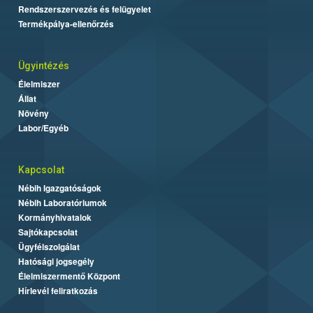
Rendszerszervezés és felügyelet
Termékpálya-ellenőrzés
Ügyintézés
Élelmiszer
Állat
Növény
Labor/Egyéb
Kapcsolat
Nébih Igazgatóságok
Nébih Laboratóriumok
Kormányhivatalok
Sajtókapcsolat
Ügyfélszolgálat
Hatósági jogsegély
Élelmiszermentő Központ
Hírlevél feliratkozás