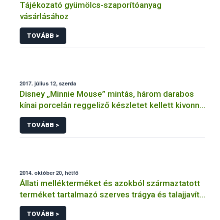
Tájékozató gyümölcs-szaporítóanyag
vásárlásához
TOVÁBB >
2017. július 12, szerda
Disney „Minnie Mouse” mintás, három darabos
kínai porcelán reggeliző készletet kellett kivonni
a forgalomból
TOVÁBB >
2014. október 20, hétfő
Állati mellékterméket és azokból származtatott
terméket tartalmazó szerves trágya és talajjavító
felhasználására vonatkozó útmutató
TOVÁBB >