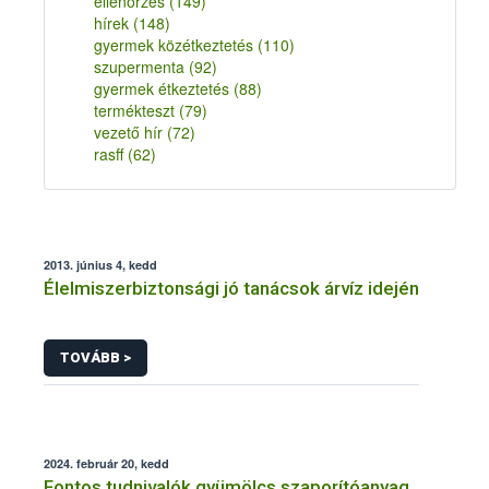
ellenőrzés
(149)
hírek
(148)
gyermek közétkeztetés
(110)
szupermenta
(92)
gyermek étkeztetés
(88)
termékteszt
(79)
vezető hír
(72)
rasff
(62)
2013. június 4, kedd
Élelmiszerbiztonsági jó tanácsok árvíz idején
TOVÁBB >
2024. február 20, kedd
Fontos tudnivalók gyümölcs szaporítóanyag