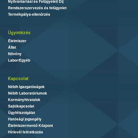
Nyilvántartási és Felügyeleti Díj
Rendszerszervezés és felügyelet
Termékpálya-ellenőrzés
Ügyintézés
Élelmiszer
Állat
Növény
Labor/Egyéb
Kapcsolat
Nébih Igazgatóságok
Nébih Laboratóriumok
Kormányhivatalok
Sajtókapcsolat
Ügyfélszolgálat
Hatósági jogsegély
Élelmiszermentő Központ
Hírlevél feliratkozás