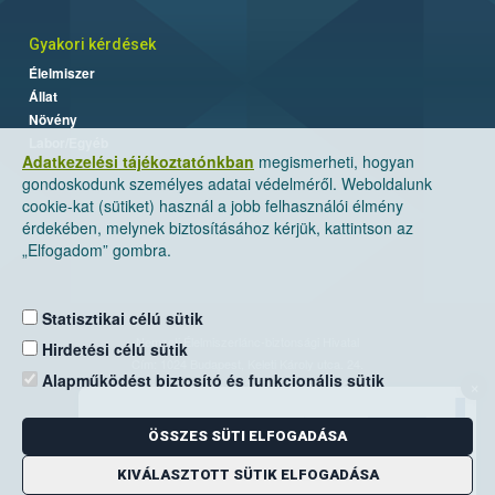
Gyakori kérdések
Élelmiszer
Állat
Növény
Labor/Egyéb
Adatkezelési tájékoztatónkban
megismerheti, hogyan
gondoskodunk személyes adatai védelméről. Weboldalunk
cookie-kat (sütiket) használ a jobb felhasználói élmény
érdekében, melynek biztosításához kérjük, kattintson az
„Elfogadom” gombra.
Statisztikai célú sütik
Nemzeti Élelmiszerlánc-biztonsági Hivatal
Hirdetési célú sütik
Cím: 1024 Budapest, Keleti Károly utca. 24.
Alapműködést biztosító és funkcionális sütik
×
Levelezési cím: 1525 Budapest. Pf. 30.
ÖSSZES SÜTI ELFOGADÁSA
E-mail:
ugyfelszolgalat@nebih.gov.hu
Zöld szám: 06-80/263-244
KIVÁLASZTOTT SÜTIK ELFOGADÁSA
Telefon: 06-1/ 336-9000