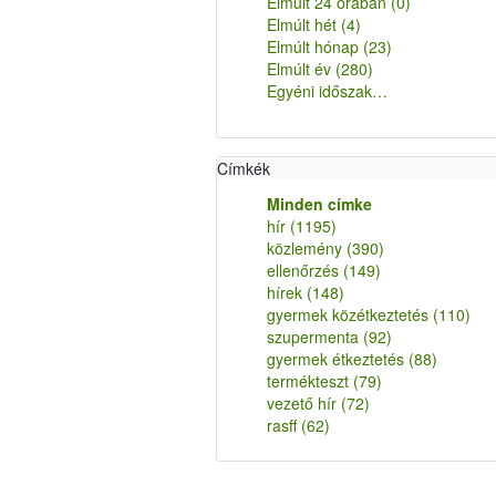
Elmúlt 24 órában
(0)
Elmúlt hét
(4)
Elmúlt hónap
(23)
Elmúlt év
(280)
Egyéni időszak…
Címkék
Minden címke
hír
(1195)
közlemény
(390)
ellenőrzés
(149)
hírek
(148)
gyermek közétkeztetés
(110)
szupermenta
(92)
gyermek étkeztetés
(88)
termékteszt
(79)
vezető hír
(72)
rasff
(62)