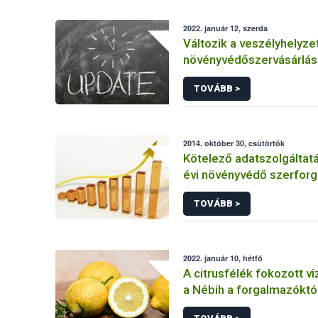
2022. január 12, szerda
Változik a veszélyhelyzet
növényvédőszervásárlás
engedélyekkel kapcsola
TOVÁBB >
szabályozás
2014. október 30, csütörtök
Kötelező adatszolgáltat
évi növényvédő szerforg
TOVÁBB >
2022. január 10, hétfő
A citrusfélék fokozott vi
a Nébih a forgalmazóktó