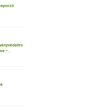
 beporzó
övényvédelmi
se –
ok