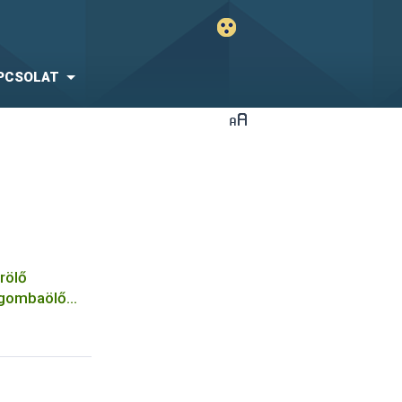
PCSOLAT
rölő
 gombaölő
 a