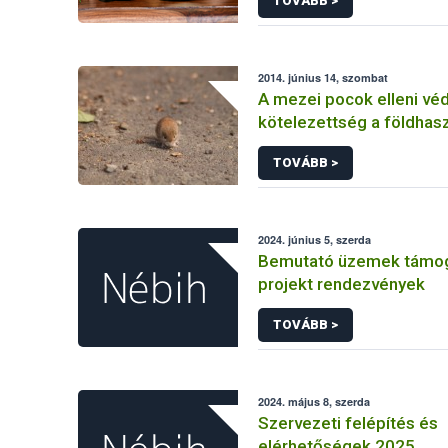
TOVÁBB >
2014. június 14, szombat
A mezei pocok elleni vé
kötelezettség a földhas
kiemelt feladata
TOVÁBB >
2024. június 5, szerda
Bemutató üzemek támo
projekt rendezvények
TOVÁBB >
2024. május 8, szerda
Szervezeti felépítés és
elérhetőségek 2025