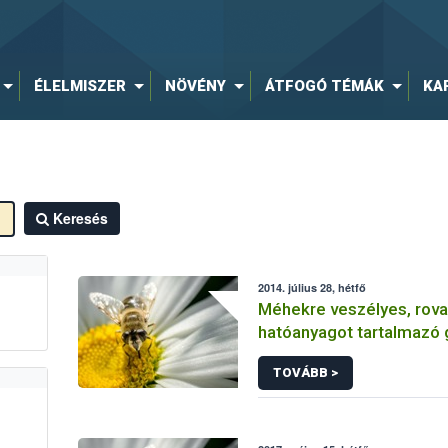
ÉLELMISZER
NÖVÉNY
ÁTFOGÓ TÉMÁK
KA
Keresés
2014. július 28, hétfő
Méhekre veszélyes, rova
hatóanyagot tartalmazó
növényvédő szert vont ki
TOVÁBB >
forgalomból a NÉBIH