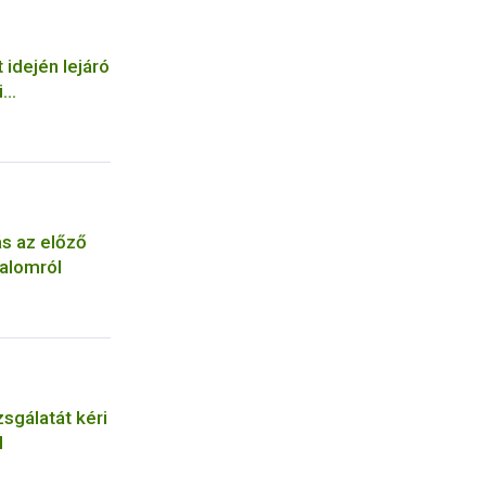
 idején lejáró
i
tos
ás az előző
alomról
zsgálatát kéri
l