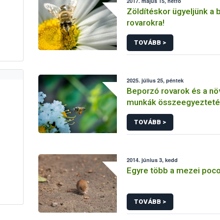
2017. május 15, hétfő
Zöldítéskor ügyeljünk a
rovarokra!
TOVÁBB >
2025. július 25, péntek
Beporzó rovarok és a n
munkák összeegyezteté
fókuszban a méhészet
TOVÁBB >
2014. június 3, kedd
Egyre több a mezei poc
TOVÁBB >