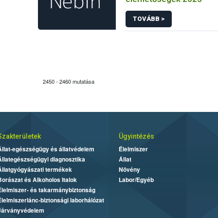
TOVÁBB >
2450 - 2460 mutatása
Szakterületek
Ügyintézés
Állat-egészségügy és állatvédelem
Élelmiszer
Állategészségügyi diagnosztika
Állat
Állatgyógyászati termékek
Növény
Borászat és Alkoholos Italok
Labor/Egyéb
Élelmiszer- és takarmánybiztonság
Élelmiszerlánc-biztonsági laborhálózat
Járványvédelem