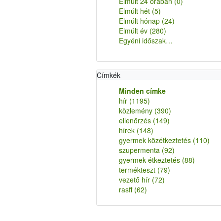
Elmúlt 24 órában
(0)
Elmúlt hét
(5)
Elmúlt hónap
(24)
Elmúlt év
(280)
Egyéni időszak…
Címkék
Minden címke
hír
(1195)
közlemény
(390)
ellenőrzés
(149)
hírek
(148)
gyermek közétkeztetés
(110)
szupermenta
(92)
gyermek étkeztetés
(88)
termékteszt
(79)
vezető hír
(72)
rasff
(62)