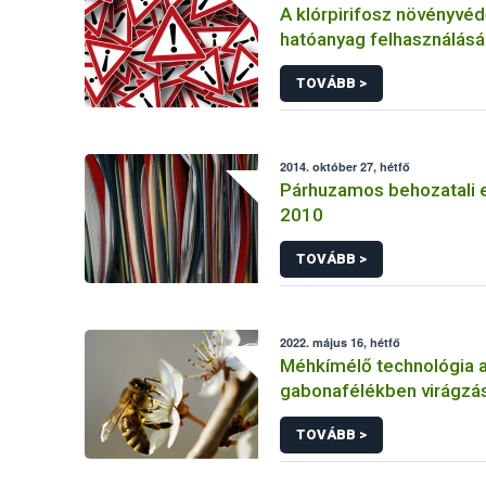
A klórpirifosz növényvéd
hatóanyag felhasználás
korlátozása
TOVÁBB >
2014. október 27, hétfő
Párhuzamos behozatali 
2010
TOVÁBB >
2022. május 16, hétfő
Méhkímélő technológia 
gabonafélékben virágzás
TOVÁBB >