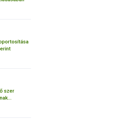
oportosítása
erint
ő szer
ának