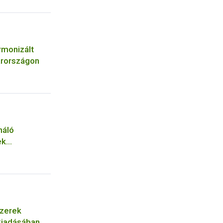
rmonizált
arországon
náló
ek
szerek
 kiadásában