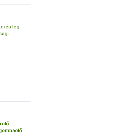
eres légi
sági
szervezetek
rölő
 gombaölő