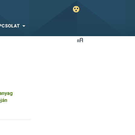
PCSOLAT
óanyag
pján