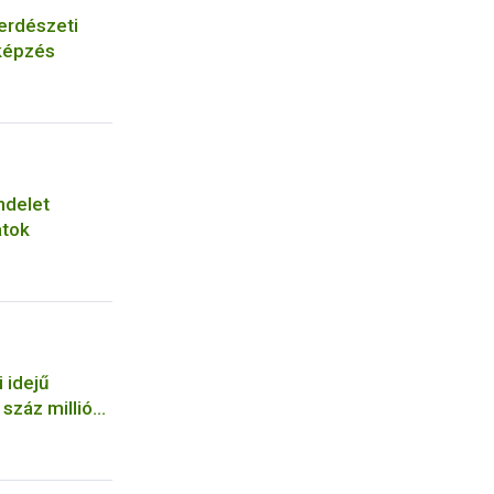
erdészeti
képzés
ndelet
atok
 idejű
száz milliós
a NÉBIH