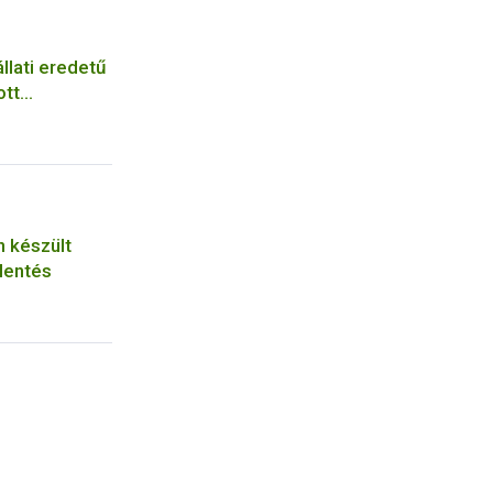
llati eredetű
ott
n készült
lentés