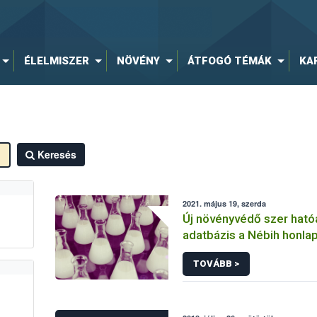
ÉLELMISZER
NÖVÉNY
ÁTFOGÓ TÉMÁK
KA
Keresés
2021. május 19, szerda
Új növényvédő szer hat
adatbázis a Nébih honla
TOVÁBB >