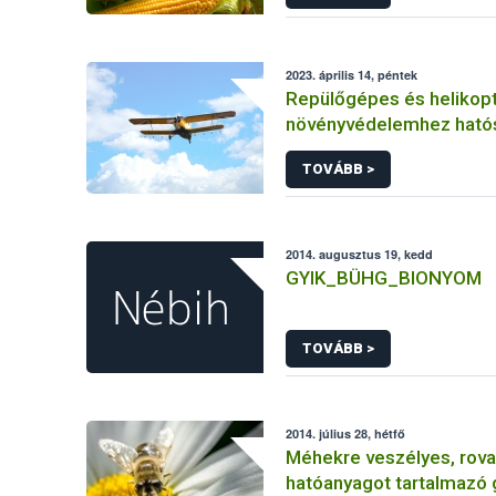
2023. április 14, péntek
Repülőgépes és helikopt
növényvédelemhez ható
engedéllyel rendelkező 
TOVÁBB >
2014. augusztus 19, kedd
GYIK_BÜHG_BIONYOM
TOVÁBB >
2014. július 28, hétfő
Méhekre veszélyes, rova
hatóanyagot tartalmazó