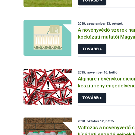
TOVÁBB >
2019. szeptember 13, péntek
A növényvédő szerek ha
kockázati mutatói Magy
TOVÁBB >
2015. november 16, hétfő
Alginure növénykondicio
készítmény engedélyén
felfüggesztése
TOVÁBB >
2020. október 12, hétfő
Változás a növényvédő 
kísérleti engedélyeinek