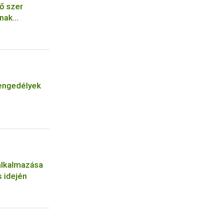
ő szer
ának
engedélyek
alkalmazása
 idején