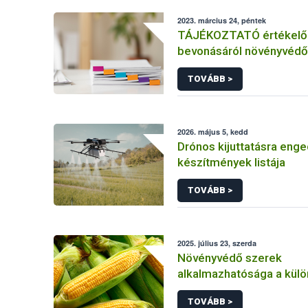
2023. március 24, péntek
TÁJÉKOZTATÓ értékelő 
bevonásáról növényvédő
hatóanyag és növényvéd
TOVÁBB >
engedélyezésére, továb
engedély meghosszabbít
módosítására irányuló el
2026. május 5, kedd
Drónos kijuttatásra enge
készítmények listája
TOVÁBB >
2025. július 23, szerda
Növényvédő szerek
alkalmazhatósága a kül
kukorica kultúrákban
TOVÁBB >