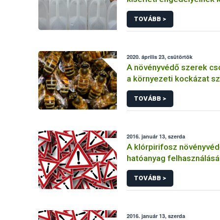
TOVÁBB >
2020. április 23, csütörtök
A növényvédő szerek cs
a környezeti kockázat sz
TOVÁBB >
2016. január 13, szerda
A klórpirifosz növényvéd
hatóanyag felhasználás
korlátozása
TOVÁBB >
2016. január 13, szerda