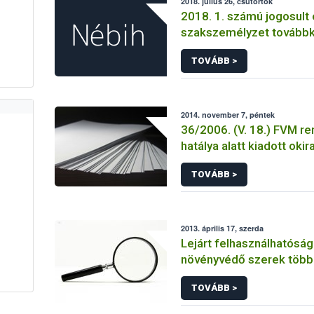
2018. július 26, csütörtök
2018. 1. számú jogosult 
szakszemélyzet tovább
TOVÁBB >
2014. november 7, péntek
36/2006. (V. 18.) FVM re
hatálya alatt kiadott okir
TOVÁBB >
2013. április 17, szerda
Lejárt felhasználhatósági
növényvédő szerek több 
forgalmát derítette fel 
TOVÁBB >