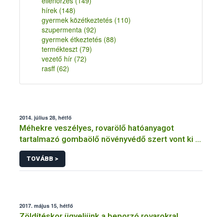
ellenőrzés
(149)
hírek
(148)
gyermek közétkeztetés
(110)
szupermenta
(92)
gyermek étkeztetés
(88)
termékteszt
(79)
vezető hír
(72)
rasff
(62)
2014. július 28, hétfő
Méhekre veszélyes, rovarölő hatóanyagot
tartalmazó gombaölő növényvédő szert vont ki a
forgalomból a NÉBIH
TOVÁBB >
2017. május 15, hétfő
Zöldítéskor ügyeljünk a beporzó rovarokra!