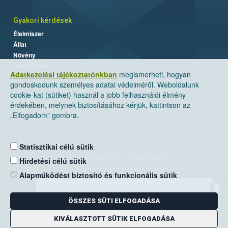
Gyakori kérdések
Élelmiszer
Állat
Növény
Labor/Egyéb
Adatkezelési tájékoztatónkban
megismerheti, hogyan
gondoskodunk személyes adatai védelméről. Weboldalunk
cookie-kat (sütiket) használ a jobb felhasználói élmény
érdekében, melynek biztosításához kérjük, kattintson az
„Elfogadom” gombra.
Statisztikai célú sütik
Nemzeti Élelmiszerlánc-biztonsági Hivatal
Hirdetési célú sütik
Cím: 1024 Budapest, Keleti Károly utca. 24.
Alapműködést biztosító és funkcionális sütik
×
Levelezési cím: 1525 Budapest. Pf. 30.
ÖSSZES SÜTI ELFOGADÁSA
E-mail:
ugyfelszolgalat@nebih.gov.hu
Zöld szám: 06-80/263-244
KIVÁLASZTOTT SÜTIK ELFOGADÁSA
Telefon: 06-1/ 336-9000