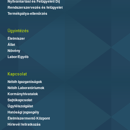
Nyilvántartási és Felügyeleti Díj
Rendszerszervezés és felügyelet
Termékpálya-ellenőrzés
Ügyintézés
Élelmiszer
Állat
Növény
Labor/Egyéb
Kapcsolat
Nébih Igazgatóságok
Nébih Laboratóriumok
Kormányhivatalok
Sajtókapcsolat
Ügyfélszolgálat
Hatósági jogsegély
Élelmiszermentő Központ
Hírlevél feliratkozás