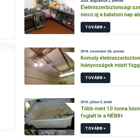
2024. augusztus 2, péntek
Élelmiszerbiztonsági s
nincs új a balatoni nap al
TOVÁBB >
2018. november 28, szerda
Komoly élelmiszerbizton
hiányosságok miatt függ
a Nébih egy fővárosi cu
TOVÁBB >
működését
2016. július 5, kedd
Több mint 10 tonna hús
foglalt le a NÉBIH
TOVÁBB >