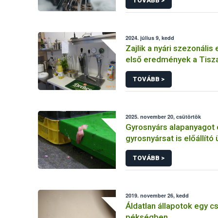
TOVÁBB >
2024. július 9, kedd
Zajlik a nyári szezonális 
első eredmények a Tisza
vendéglátóhelyekről érk
TOVÁBB >
2025. november 20, csütörtök
Gyrosnyárs alapanyagot 
gyrosnyársat is előállít
ellenőrzött a Nébih – e
TOVÁBB >
működését azonnal felf
2019. november 26, kedd
Áldatlan állapotok egy c
pékségben