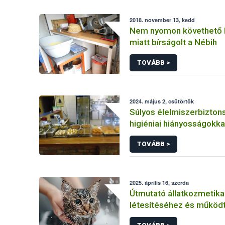
2018. november 13, kedd
Nem nyomon követhető 
miatt bírságolt a Nébih
TOVÁBB >
2024. május 2, csütörtök
Súlyos élelmiszerbizton
higiéniai hiányosságokk
egy fővárosi vendéglátó
TOVÁBB >
Nébih
2025. április 16, szerda
Útmutató állatkozmetika
létesítéséhez és működ