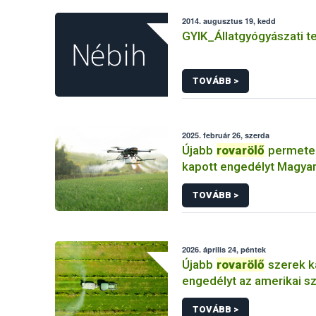
2014. augusztus 19, kedd
GYIK_Állatgyógyászati 
TOVÁBB >
2025. február 26, szerda
Újabb
rovarölő
permete
kapott engedélyt Magya
drónnal történő kijuttatá
TOVÁBB >
2026. április 24, péntek
Újabb
rovarölő
szerek k
engedélyt az amerikai s
elleni védekezésben
TOVÁBB >