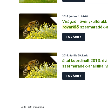
2015. június 1, hétfő
Virágzó növénykultúrákb
rovarölő
szermaradék-an
vizsgálatok 2013
TOVÁBB >
2014. április 29, kedd
által koordinált 2013. év
szermaradék-analitikai v
különböző
rovarölő
TOVÁBB >
460 - 480 mutatása