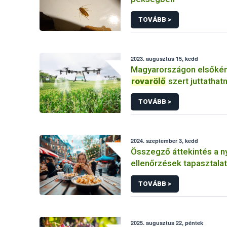
TOVÁBB >
2023. augusztus 15, kedd
Magyarországon elsőkén
rovarölő
szert juttathatn
TOVÁBB >
2024. szeptember 3, kedd
Összegző áttekintés a ny
ellenőrzések tapasztalat
TOVÁBB >
2025. augusztus 22, péntek