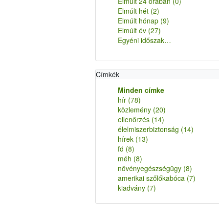
Elmúlt 24 órában
(0)
Elmúlt hét
(2)
Elmúlt hónap
(9)
Elmúlt év
(27)
Egyéni időszak…
Címkék
Minden címke
hír
(78)
közlemény
(20)
ellenőrzés
(14)
élelmiszerbiztonság
(14)
hírek
(13)
fd
(8)
méh
(8)
növényegészségügy
(8)
amerikai szőlőkabóca
(7)
kiadvány
(7)