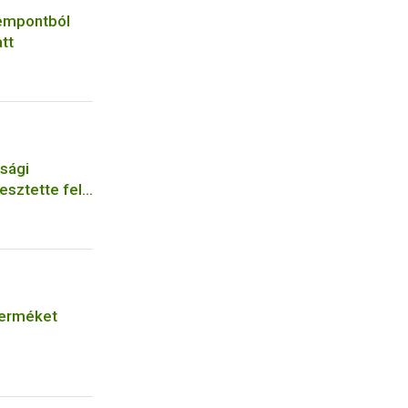
zempontból
att
sági
esztette fel
krászüzem
terméket