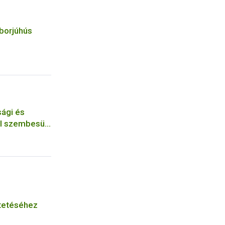
borjúhús
sági és
al szembesült
helyen a
tetéséhez