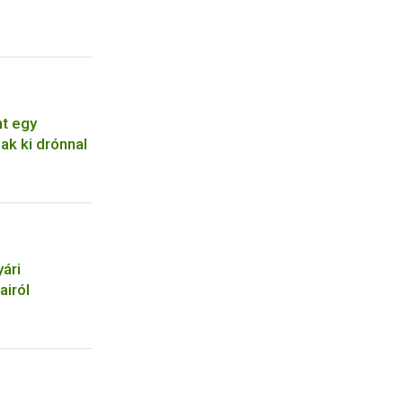
t egy
ak ki drónnal
ári
airól