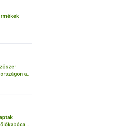
termékek
zőszer
rországon a
sra
aptak
zőlőkabóca