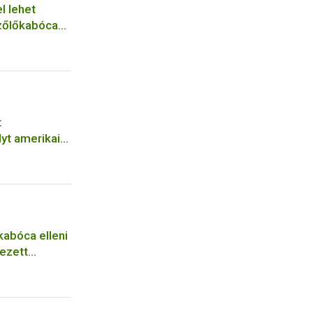
l lehet
szőlőkabóca
t
yt amerikai
kabóca elleni
ezett