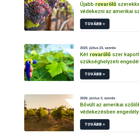
Újabb
rovarölő
szerekke
védekezni az amerikai 
ellen
TOVÁBB >
2025. július 23, szerda
Két
rovarölő
szer kapot
szükséghelyzeti engedél
szőlőkabóca ellen
TOVÁBB >
2026. június 3, szerda
Bővült az amerikai szőlő
védekezésben engedély
rovarölő
szerek
TOVÁBB >