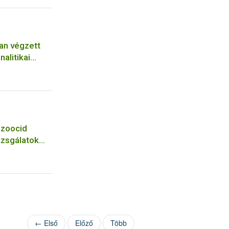
an végzett
alitikai
i zoocid
izsgálatok
← Első
Előző
Több