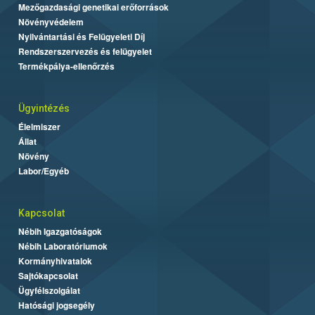
Mezőgazdasági genetikai erőforrások
Növényvédelem
Nyilvántartási és Felügyeleti Díj
Rendszerszervezés és felügyelet
Termékpálya-ellenőrzés
Ügyintézés
Élelmiszer
Állat
Növény
Labor/Egyéb
Kapcsolat
Nébih Igazgatóságok
Nébih Laboratóriumok
Kormányhivatalok
Sajtókapcsolat
Ügyfélszolgálat
Hatósági jogsegély