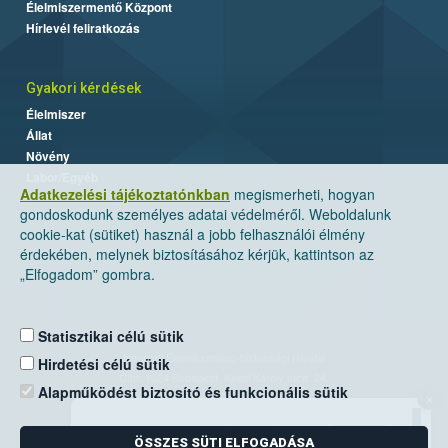
Élelmiszermentő Központ
Hírlevél feliratkozás
Gyakori kérdések
Élelmiszer
Állat
Növény
Labor/Egyéb
Adatkezelési tájékoztatónkban
megismerheti, hogyan
gondoskodunk személyes adatai védelméről. Weboldalunk
cookie-kat (sütiket) használ a jobb felhasználói élmény
érdekében, melynek biztosításához kérjük, kattintson az
„Elfogadom” gombra.
Statisztikai célú sütik
Nemzeti Élelmiszerlánc-biztonsági Hivatal
Hirdetési célú sütik
Cím: 1024 Budapest, Keleti Károly utca. 24.
Alapműködést biztosító és funkcionális sütik
×
Levelezési cím: 1525 Budapest. Pf. 30.
ÖSSZES SÜTI ELFOGADÁSA