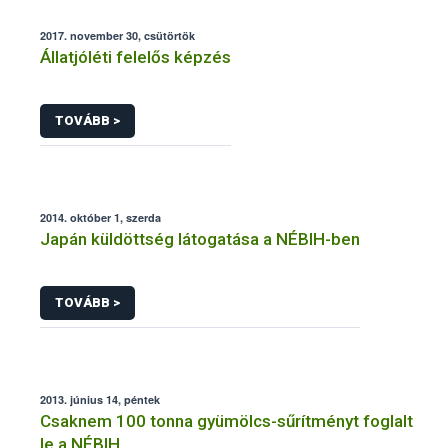
2017. november 30, csütörtök
Állatjóléti felelős képzés
TOVÁBB >
2014. október 1, szerda
Japán küldöttség látogatása a NÉBIH-ben
TOVÁBB >
2013. június 14, péntek
Csaknem 100 tonna gyümölcs-sűrítményt foglalt
le a NÉBIH