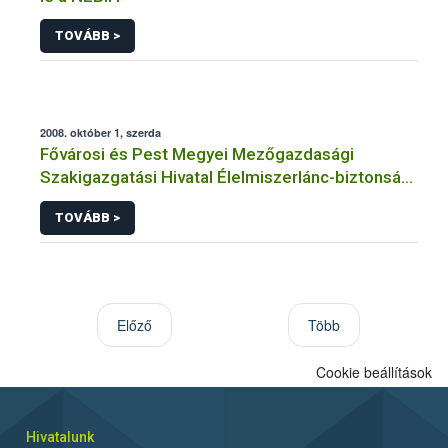
TOVÁBB >
2008. október 1, szerda
Fővárosi és Pest Megyei Mezőgazdasági
Szakigazgatási Hivatal Élelmiszerlánc-biztonsági
és Állategészségügyi Igazgatóság hirdetménye
TOVÁBB >
Előző
Több
Cookie beállítások
Hivatalunk