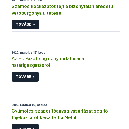
2020. március 24, kedd
Szamos kockazatot rejt a bizonytalan eredetu
vetoburgonya ultetese
TOVÁBB >
2020. március 17, kedd
Az EU Bizottság iránymutatásai a
határigazgatásról
TOVÁBB >
2020. február 26, szerda
Gyümölcs-szaporítóanyag vásárlását segítő
tájékoztatót készített a Nébih
TOVÁBB >