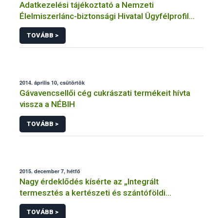
Adatkezelési tájékoztató a Nemzeti
Élelmiszerlánc-biztonsági Hivatal Ügyfélprofil
Rendszerben élelmiszerforgalmazás
TOVÁBB >
témakörben intézhető közhatalmi eljárásaihoz
kapcsolódó adatkezeléséhez
2014. április 10, csütörtök
Gávavencsellői cég cukrászati termékeit hívta
vissza a NÉBIH
TOVÁBB >
2015. december 7, hétfő
Nagy érdeklődés kísérte az „Integrált
termesztés a kertészeti és szántóföldi
kultúrákban” című szakmai tanácskozást
TOVÁBB >