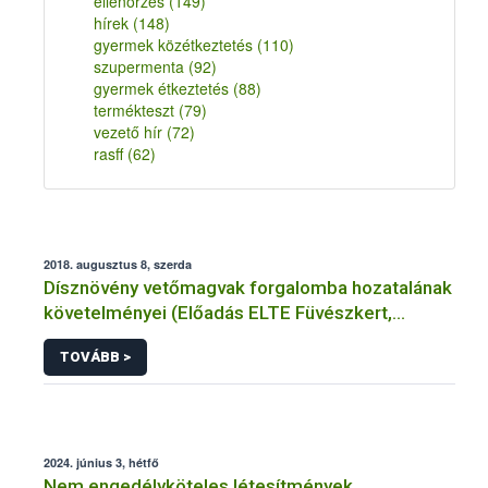
ellenőrzés
(149)
hírek
(148)
gyermek közétkeztetés
(110)
szupermenta
(92)
gyermek étkeztetés
(88)
termékteszt
(79)
vezető hír
(72)
rasff
(62)
2018. augusztus 8, szerda
Dísznövény vetőmagvak forgalomba hozatalának
követelményei (Előadás ELTE Füvészkert,
2018.07.14.)
TOVÁBB >
2024. június 3, hétfő
Nem engedélyköteles létesítmények