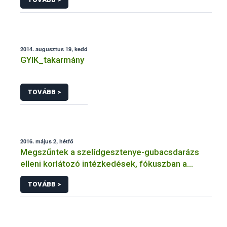
2014. augusztus 19, kedd
GYIK_takarmány
TOVÁBB >
2016. május 2, hétfő
Megszűntek a szelídgesztenye-gubacsdarázs
elleni korlátozó intézkedések, fókuszban a
biológiai védekezés
TOVÁBB >