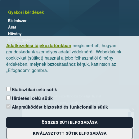
Gyakori kérdések
Élelmiszer
Állat
Növény
Labor/Egyéb
Adatkezelési tájékoztatónkban
megismerheti, hogyan
gondoskodunk személyes adatai védelméről. Weboldalunk
cookie-kat (sütiket) használ a jobb felhasználói élmény
érdekében, melynek biztosításához kérjük, kattintson az
„Elfogadom” gombra.
Statisztikai célú sütik
Nemzeti Élelmiszerlánc-biztonsági Hivatal
Hirdetési célú sütik
Cím: 1024 Budapest, Keleti Károly utca. 24.
Alapműködést biztosító és funkcionális sütik
×
Levelezési cím: 1525 Budapest. Pf. 30.
ÖSSZES SÜTI ELFOGADÁSA
E-mail:
ugyfelszolgalat@nebih.gov.hu
Zöld szám: 06-80/263-244
KIVÁLASZTOTT SÜTIK ELFOGADÁSA
Telefon: 06-1/ 336-9000