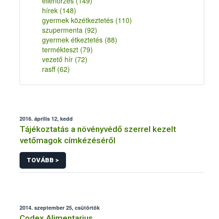
ellenőrzés
(149)
hírek
(148)
gyermek közétkeztetés
(110)
szupermenta
(92)
gyermek étkeztetés
(88)
termékteszt
(79)
vezető hír
(72)
rasff
(62)
2016. április 12, kedd
Tájékoztatás a növényvédő szerrel kezelt
vetőmagok címkézéséről
TOVÁBB >
2014. szeptember 25, csütörtök
Codex Alimentarius