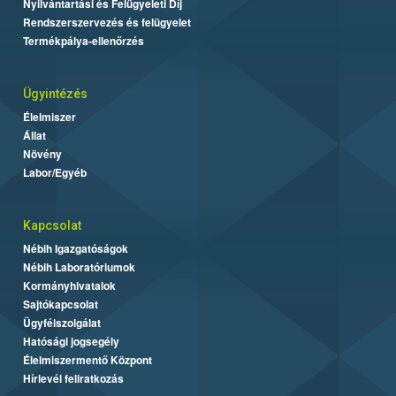
Nyilvántartási és Felügyeleti Díj
Rendszerszervezés és felügyelet
Termékpálya-ellenőrzés
Ügyintézés
Élelmiszer
Állat
Növény
Labor/Egyéb
Kapcsolat
Nébih Igazgatóságok
Nébih Laboratóriumok
Kormányhivatalok
Sajtókapcsolat
Ügyfélszolgálat
Hatósági jogsegély
Élelmiszermentő Központ
Hírlevél feliratkozás